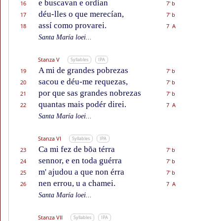
e buscavan e ordían
16
7' b
déu-lles o que merecían,
17
7' b
assí como provarei.
18
7 A
Santa María loei...
Stanza V
Syllables
IPA
A mi de grandes pobrezas
19
7' b
sacou e déu-me requezas,
20
7' b
por que sas grandes nobrezas
21
7' b
quantas mais podér direi.
22
7 A
Santa María loei...
Stanza VI
Syllables
IPA
Ca mi fez de bõa térra
23
7' b
sennor, e en toda guérra
24
7' b
m' ajudou a que non érra
25
7' b
nen errou, u a chamei.
26
7 A
Santa María loei...
Stanza VII
Syllables
IPA