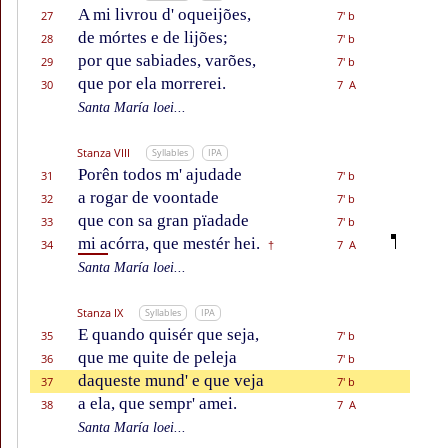
A mi livrou d' oqueijões,
27
7' b
de mórtes e de lijões;
28
7' b
por que sabiades, varões,
29
7' b
que por ela morrerei.
30
7 A
Santa María loei...
Stanza VIII
Syllables
IPA
Porên todos m' ajudade
31
7' b
a rogar de voontade
32
7' b
que con sa gran pïadade
33
7' b
mi a
córra, que mestér hei.
34
7 A
†
Santa María loei...
Stanza IX
Syllables
IPA
E quando quisér que seja,
35
7' b
que me quite de peleja
36
7' b
daqueste mund' e que veja
37
7' b
a ela, que sempr' amei.
38
7 A
Santa María loei...