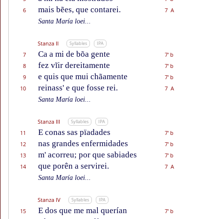
mais bẽes, que contarei.
6
7 A
Santa María loei...
Stanza II
Syllables
IPA
Ca a mi de bõa gente
7
7' b
fez vĩir dereitamente
8
7' b
e quis que mui chãamente
9
7' b
reinass' e que fosse rei.
10
7 A
Santa María loei...
Stanza III
Syllables
IPA
E conas sas pïadades
11
7' b
nas grandes enfermidades
12
7' b
m' acorreu; por que sabiades
13
7' b
que porên a servirei.
14
7 A
Santa María loei...
Stanza IV
Syllables
IPA
E dos que me mal querían
15
7' b