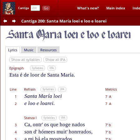
Go
What's new?
Main index
Inde
Cantiga
Cantiga 200
: Santa María loei e loo e loarei
Lyrics
Music
Resources
Show all syllables
Show all IPA
Epigraph
Syllables
IPA
Esta é de loor de Santa María.
Line
Refrain
Metrics
Syllables
IPA
Santa María loei
1
7 A
e loo e loarei.
2
7 A
Stanza I
Syllables
IPA
Ca, ontr' os que hoge nados
3
7' b
son d' hómees muit' honrrados,
4
7' b
a mi há ela mostrados
5
7' b