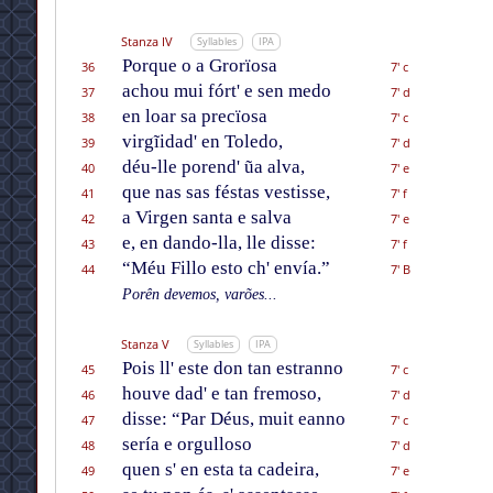
Stanza IV
Syllables
IPA
Porque o a Grorïosa
36
7' c
achou mui fórt' e sen medo
37
7' d
en loar sa precïosa
38
7' c
virgĩidad' en Toledo,
39
7' d
déu-lle porend' ũa alva,
40
7' e
que nas sas féstas vestisse,
41
7' f
a Virgen santa e salva
42
7' e
e, en dando-lla, lle disse:
43
7' f
“Méu Fillo esto ch' envía.”
44
7' B
Porên devemos, varões...
Stanza V
Syllables
IPA
Pois ll' este don tan estranno
45
7' c
houve dad' e tan fremoso,
46
7' d
disse: “Par Déus, muit eanno
47
7' c
sería e orgulloso
48
7' d
quen s' en esta ta cadeira,
49
7' e