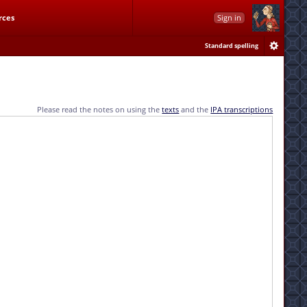
rces
Sign in
Standard spelling
Please read the notes on using the
texts
and the
IPA transcriptions