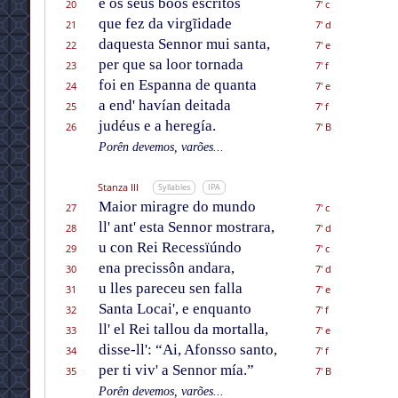
e os séus bõos escritos
20
7' c
que fez da virgĩidade
21
7' d
daquesta Sennor mui santa,
22
7' e
per que sa loor tornada
23
7' f
foi en Espanna de quanta
24
7' e
a end' havían deitada
25
7' f
judéus e a heregía.
26
7' B
Porên devemos, varões...
Stanza III
Syllables
IPA
Maior miragre do mundo
27
7' c
ll' ant' esta Sennor mostrara,
28
7' d
u con Rei Recessïúndo
29
7' c
ena precissôn andara,
30
7' d
u lles pareceu sen falla
31
7' e
Santa Locai', e enquanto
32
7' f
ll' el Rei tallou da mortalla,
33
7' e
disse-ll': “Ai, Afonsso santo,
34
7' f
per ti viv' a Sennor mía.”
35
7' B
Porên devemos, varões...