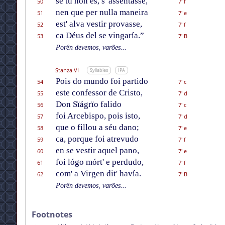
se tu non és, s' assentasse,
50
7' f
nen que per nulla maneira
51
7' e
est' alva vestir provasse,
52
7' f
ca Déus del se vingaría.”
53
7' B
Porên devemos, varões...
Stanza VI
Syllables
IPA
Pois do mundo foi partido
54
7' c
este confessor de Cristo,
55
7' d
Don Sïágrïo falido
56
7' c
foi Arcebispo, pois isto,
57
7' d
que o fillou a séu dano;
58
7' e
ca, porque foi atrevudo
59
7' f
en se vestir aquel pano,
60
7' e
foi lógo mórt' e perdudo,
61
7' f
com' a Virgen dit' havía.
62
7' B
Porên devemos, varões...
Footnotes