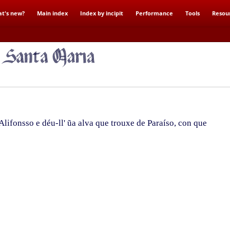
t's new?
Main index
Index by incipit
Performance
Tools
Resou
lifonsso e déu-ll' ũa alva que trouxe de Paraíso, con que