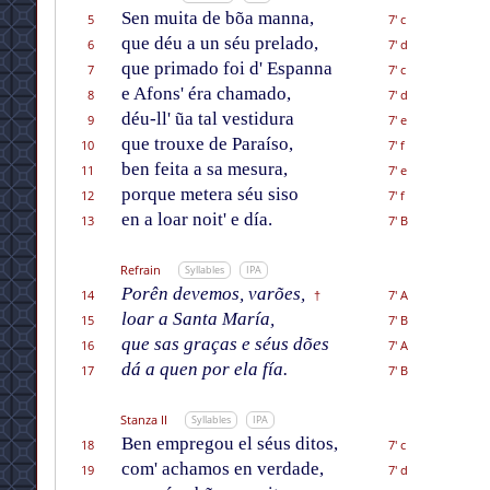
Sen muita de bõa manna,
5
7' c
que déu a un séu prelado,
6
7' d
que primado foi d' Espanna
7
7' c
e Afons' éra chamado,
8
7' d
déu-ll' ũa tal vestidura
9
7' e
que trouxe de Paraíso,
10
7' f
ben feita a sa mesura,
11
7' e
porque metera séu siso
12
7' f
en a loar noit' e día.
13
7' B
Refrain
Syllables
IPA
Porên devemos, varões,
14
7' A
†
loar a Santa María,
15
7' B
que sas graças e séus dões
16
7' A
dá a quen por ela fía.
17
7' B
Stanza II
Syllables
IPA
Ben empregou el séus ditos,
18
7' c
com' achamos en verdade,
19
7' d