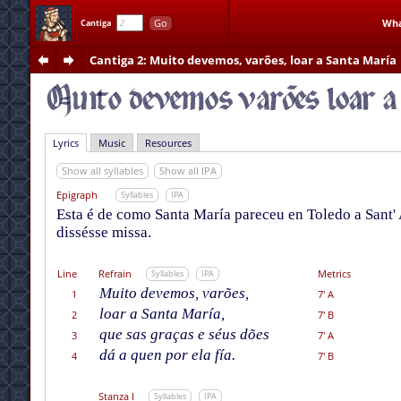
Go
Wha
Cantiga
Cantiga 2
: Muito devemos, varões, loar a Santa María
Lyrics
Music
Resources
Show all syllables
Show all IPA
Epigraph
Syllables
IPA
Esta é de como Santa María pareceu en Toledo a Sant' A
dissésse missa.
Line
Refrain
Metrics
Syllables
IPA
Muito devemos, varões,
1
7' A
loar a Santa María,
2
7' B
que sas graças e séus dões
3
7' A
dá a quen por ela fía.
4
7' B
Stanza I
Syllables
IPA