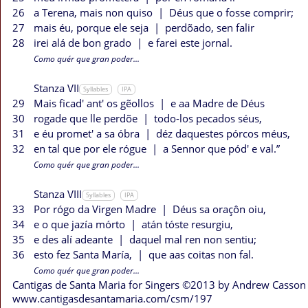
26
a Terena, mais non quiso
|
Déus que o fosse comprir;
27
mais éu, porque ele seja
|
perdõado, sen falir
28
irei alá de bon grado
|
e farei este jornal.
Como quér que gran poder...
Stanza VII
Syllables
IPA
29
Mais ficad' ant' os gẽollos
|
e aa Madre de Déus
30
rogade que lle perdõe
|
todo-los pecados séus,
31
e éu promet' a sa óbra
|
déz daquestes pórcos méus,
32
en tal que por ele rógue
|
a Sennor que pód' e val.”
Como quér que gran poder...
Stanza VIII
Syllables
IPA
33
Por rógo da Virgen Madre
|
Déus sa oraçôn oiu,
34
e o que jazía mórto
|
atán tóste resurgiu,
35
e des alí adeante
|
daquel mal ren non sentiu;
36
esto fez Santa María,
|
que aas coitas non fal.
Como quér que gran poder...
Cantigas de Santa Maria for Singers ©2013 by Andrew Casson
www.cantigasdesantamaria.com/csm/197