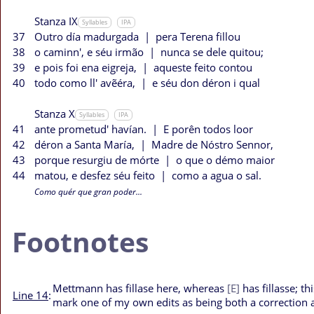
Stanza IX
Syllables
IPA
37
Outro día madurgada
|
pera Terena fillou
38
o caminn', e séu irmão
|
nunca se dele quitou;
39
e pois foi ena eigreja,
|
aqueste feito contou
40
todo como ll' avẽéra,
|
e séu don déron i qual
Stanza X
Syllables
IPA
41
ante prometud' havían.
|
E porên todos loor
42
déron a Santa María,
|
Madre de Nóstro Sennor,
43
porque resurgiu de mórte
|
o que o démo maior
44
matou, e desfez séu feito
|
como a agua o sal.
Como quér que gran poder...
Footnotes
Mettmann has
fillase
here, whereas
[E]
has
fillasse
; th
Line 14
:
mark one of my own edits as being both a correction and