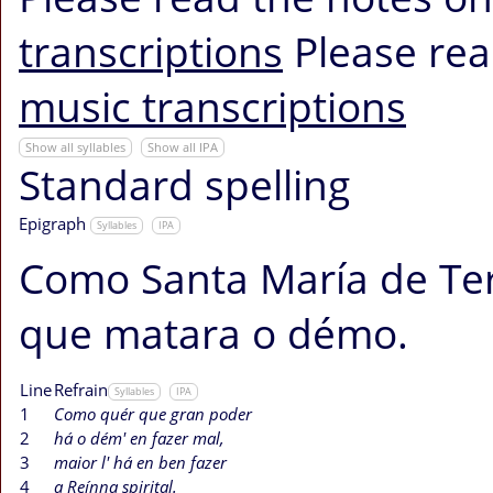
transcriptions
Please rea
music transcriptions
Show all syllables
Show all IPA
Standard spelling
Epigraph
Syllables
IPA
Como Santa María de Te
que matara o démo.
Line
Refrain
Syllables
IPA
1
Como quér que gran poder
2
há o dém' en fazer mal,
3
maior l' há en ben fazer
4
a Reínna spirital.