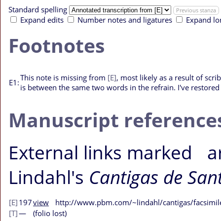
Standard spelling
Previous stanza
Expand edits
Number notes and ligatures
Expand lo
Footnotes
This note is missing from
[E]
, most likely as a result of scr
E1:
is between the same two words in the refrain. I've restored
Manuscript reference
External links
marked
ar
Lindahl's
Cantigas de San
[E]
197
view
http://www.pbm.com/~lindahl/cantigas/facsimil
[T]
—
(folio lost)