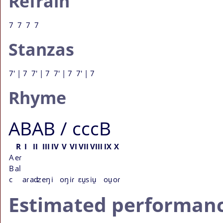
Refrain
7 7 7 7
Stanzas
7' | 7 7' | 7 7' | 7 7' | 7
Rhyme
ABAB / cccB
R
I
II
III
IV
V
VI
VII
VIII
IX
X
A
eɾ
B
al
c
aɾ
aʣ
eŋ
i
oŋ
iɾ
ɛu̯s
iu̯
ou̯
oɾ
Estimated performanc