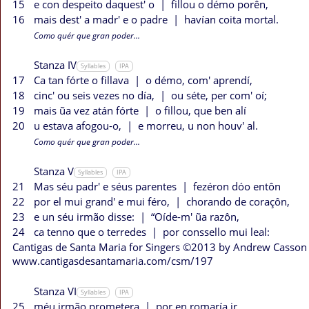
15
e con despeito daquest' o
|
fillou o démo porên,
16
mais dest' a madr' e o padre
|
havían coita mortal.
Como quér que gran poder...
Stanza IV
Syllables
IPA
17
Ca tan fórte o fillava
|
o démo, com' aprendí,
18
cinc' ou seis vezes no día,
|
ou séte, per com' oí;
19
mais ũa vez atán fórte
|
o fillou, que ben alí
20
u estava afogou-o,
|
e morreu, u non houv' al.
Como quér que gran poder...
Stanza V
Syllables
IPA
21
Mas séu padr' e séus parentes
|
fezéron dóo entôn
22
por el mui grand' e mui féro,
|
chorando de coraçôn,
23
e un séu irmão disse:
|
“Oíde-m' ũa razôn,
24
ca tenno que o terredes
|
por conssello mui leal:
Cantigas de Santa Maria for Singers ©2013 by Andrew Casson
www.cantigasdesantamaria.com/csm/197
Stanza VI
Syllables
IPA
25
méu irmão prometera
|
por en romaría ir