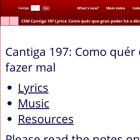
Go
What's new?
Main index
Inde
Cantiga
CSM
Cantiga 197
Lyrics
: Como quér que gran poder há o dém
Como quér que gran poder há o dém' en fazer mal
Cantiga 197: Como quér 
fazer mal
Lyrics
Music
Resources
Please read the notes o