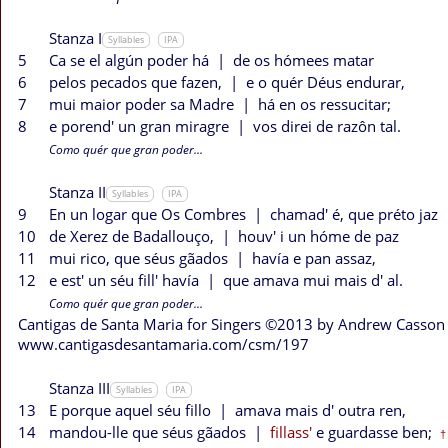
Stanza I
Syllables
IPA
5
Ca se el algún poder há
|
de os hómees matar
6
pelos pecados que fazen,
|
e o quér Déus endurar,
7
mui maior poder sa Madre
|
há en os ressucitar;
8
e porend' un gran miragre
|
vos direi de razôn tal.
Como quér que gran poder...
Stanza II
Syllables
IPA
9
En un logar que Os Combres
|
chamad' é, que préto jaz
10
de Xerez de Badallouço,
|
houv' i un hóme de paz
11
mui rico, que séus gãados
|
havía e pan assaz,
12
e est' un séu fill' havía
|
que amava mui mais d' al.
Como quér que gran poder...
Cantigas de Santa Maria for Singers ©2013 by Andrew Casson
www.cantigasdesantamaria.com/csm/197
Stanza III
Syllables
IPA
13
E porque aquel séu fillo
|
amava mais d' outra ren,
14
mandou-lle que séus gãados
|
fillass'
e guardasse ben;
†