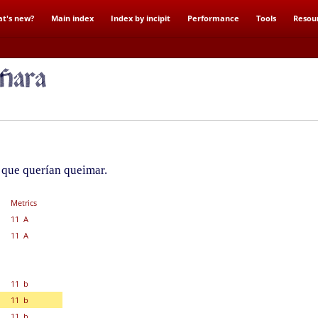
t's new?
Main index
Index by incipit
Performance
Tools
Resou
 que querían queimar.
Metrics
11 A
11 A
11 b
11 b
11 b