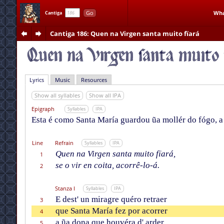
Go
Wha
Cantiga
Cantiga 186
: Quen na Virgen santa muito fïará
Lyrics
Music
Resources
Show all syllables
Show all IPA
Epigraph
Syllables
IPA
Esta é como Santa María guardou ũa mollér do fógo, a
Line
Refrain
Syllables
IPA
Quen na Virgen santa muito fïará,
1
se o vir en coita, acorrê-lo-á.
2
Stanza I
Syllables
IPA
E dest' un miragre quéro retraer
3
que Santa María fez por acorrer
4
a ũa dona que houvéra d' arder
5