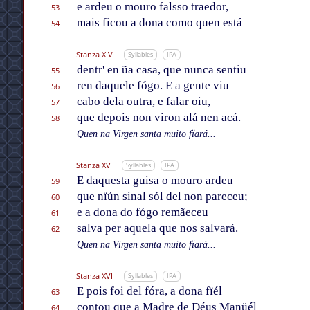
e ardeu o mouro falsso traedor,
53
mais ficou a dona como quen está
54
Stanza XIV
Syllables
IPA
dentr' en ũa casa, que nunca sentiu
55
ren daquele fógo. E a gente viu
56
cabo dela outra, e falar oiu,
57
que depois non viron alá nen acá.
58
Quen na Virgen santa muito fïará...
Stanza XV
Syllables
IPA
E daquesta guisa o mouro ardeu
59
que nïún sinal sól del non pareceu;
60
e a dona do fógo remãeceu
61
salva per aquela que nos salvará.
62
Quen na Virgen santa muito fïará...
Stanza XVI
Syllables
IPA
E pois foi del fóra, a dona fïél
63
contou que a Madre de Déus Manüél
64