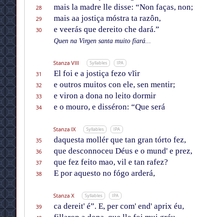
mais la madre lle disse: “Non faças, non;
28
mais aa jostiça móstra ta razôn,
29
e veerás que dereito che dará.”
30
Quen na Virgen santa muito fïará...
Stanza VIII
Syllables
IPA
El foi e a jostiça fezo vĩir
31
e outros muitos con ele, sen mentir;
32
e viron a dona no leito dormir
33
e o mouro, e disséron: “Que será
34
Stanza IX
Syllables
IPA
daquesta mollér que tan gran tórto fez,
35
que desconnoceu Déus e o mund' e prez,
36
que fez feito mao, vil e tan rafez?
37
E por aquesto no fógo arderá,
38
Stanza X
Syllables
IPA
ca dereit' é”. E, per com' end' aprix éu,
39