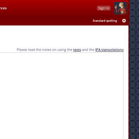
rces
Sign in
Standard spelling
Please read the notes on using the
texts
and the
IPA transcriptions