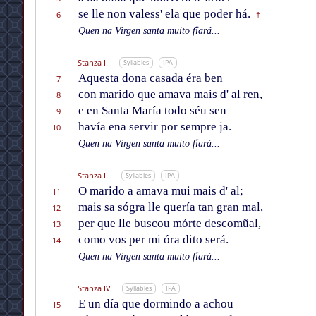
se lle non valess' ela que poder há.
6
†
Quen na Virgen santa muito fïará...
Stanza II
Syllables
IPA
Aquesta dona casada éra ben
7
con marido que amava mais d' al ren,
8
e en Santa María todo séu sen
9
havía ena servir por sempre ja.
10
Quen na Virgen santa muito fïará...
Stanza III
Syllables
IPA
O marido a amava mui mais d' al;
11
mais sa sógra lle quería tan gran mal,
12
per que lle buscou mórte descomũal,
13
como vos per mi óra dito será.
14
Quen na Virgen santa muito fïará...
Stanza IV
Syllables
IPA
E un día que dormindo a achou
15