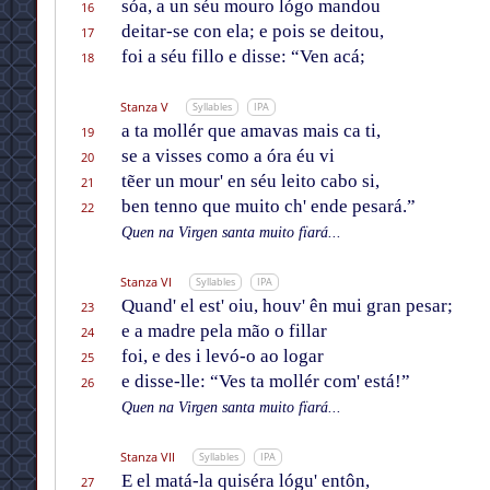
sóa, a un séu mouro lógo mandou
16
deitar-se con ela; e pois se deitou,
17
foi a séu fillo e disse: “Ven acá;
18
Stanza V
Syllables
IPA
a ta mollér que amavas mais ca ti,
19
se a visses como a óra éu vi
20
tẽer un mour' en séu leito cabo si,
21
ben tenno que muito ch' ende pesará.”
22
Quen na Virgen santa muito fïará...
Stanza VI
Syllables
IPA
Quand' el est' oiu, houv' ên mui gran pesar;
23
e a madre pela mão o fillar
24
foi, e des i levó-o ao logar
25
e disse-lle: “Ves ta mollér com' está!”
26
Quen na Virgen santa muito fïará...
Stanza VII
Syllables
IPA
E el matá-la quiséra lógu' entôn,
27