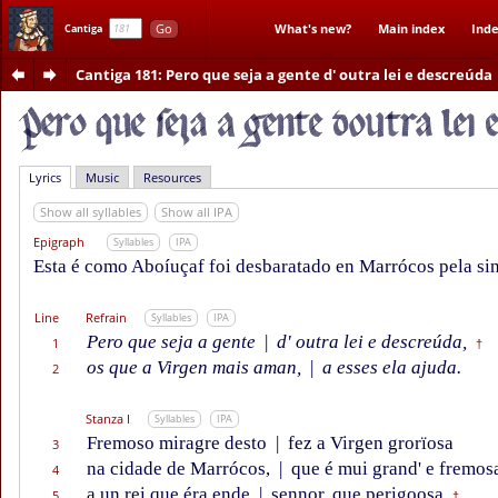
Go
What's new?
Main index
Inde
Cantiga
Cantiga 181
: Pero que seja a gente d' outra lei e descreúda
Lyrics
Music
Resources
Show all syllables
Show all IPA
Epigraph
Syllables
IPA
Esta é como Aboíuçaf foi desbaratado en Marrócos pela sin
Line
Refrain
Syllables
IPA
Pero que seja a gente
|
d' outra lei e descreúda,
1
†
os que a Virgen mais aman,
|
a esses ela ajuda.
2
Stanza I
Syllables
IPA
Fremoso miragre desto
|
fez a Virgen grorïosa
3
na cidade de Marrócos,
|
que é mui grand' e fremos
4
a un rei que éra ende
|
sennor, que perigoosa
5
†