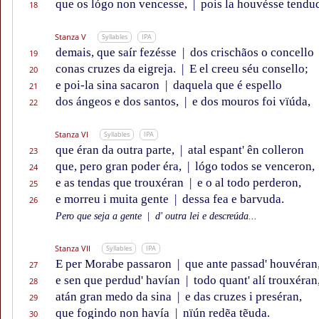
que os lógo non vencesse,
|
pois la houvésse tendu
18
Stanza V
Syllables
IPA
demais, que saír fezésse
|
dos crischãos o concello
19
conas cruzes da eigreja.
|
E el creeu séu consello;
20
e poi-la sina sacaron
|
daquela que é espello
21
dos ángeos e dos santos,
|
e dos mouros foi vïúda,
22
Stanza VI
Syllables
IPA
que éran da outra parte,
|
atal espant' ên colleron
23
que, pero gran poder éra,
|
lógo todos se venceron,
24
e as tendas que trouxéran
|
e o al todo perderon,
25
e morreu i muita gente
|
dessa fea e barvuda.
26
Pero que seja a gente
|
d' outra lei e descreúda...
Stanza VII
Syllables
IPA
E per Morabe passaron
|
que ante passad' houvéran
27
e sen que perdud' havían
|
todo quant' alí trouxéran
28
atán gran medo da sina
|
e das cruzes i preséran,
29
que fogindo non havía
|
nïún redẽa tẽuda.
30