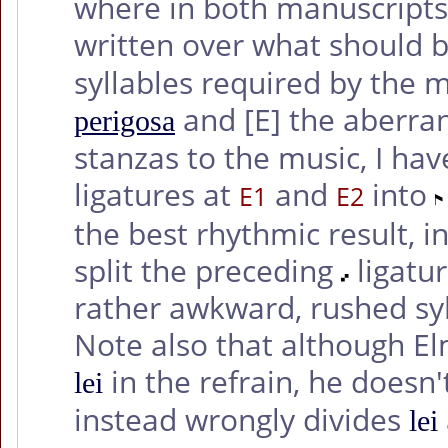
where in both manuscripts 
written over what should 
syllables required by the
and
[E]
the aberra
perigosa
stanzas to the music, I hav
ligatures at
and
into
E1
E2
the best rhythmic result, i
split the preceding
ligatur
rather awkward, rushed sy
Note also that although El
in the refrain, he doesn'
lei
instead wrongly divides
lei