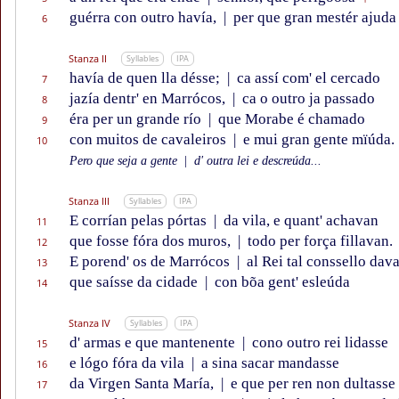
guérra con outro havía,
|
per que gran mestér ajuda
6
Stanza II
Syllables
IPA
havía de quen lla désse;
|
ca assí com' el cercado
7
jazía dentr' en Marrócos,
|
ca o outro ja passado
8
éra per un grande río
|
que Morabe é chamado
9
con muitos de cavaleiros
|
e mui gran gente mïúda.
10
Pero que seja a gente
|
d' outra lei e descreúda...
Stanza III
Syllables
IPA
E corrían pelas pórtas
|
da vila, e quant' achavan
11
que fosse fóra dos muros,
|
todo per força fillavan.
12
E porend' os de Marrócos
|
al Rei tal conssello dav
13
que saísse da cidade
|
con bõa gent' esleúda
14
Stanza IV
Syllables
IPA
d' armas e que mantenente
|
cono outro rei lidasse
15
e lógo fóra da vila
|
a sina sacar mandasse
16
da Virgen Santa María,
|
e que per ren non dultasse
17