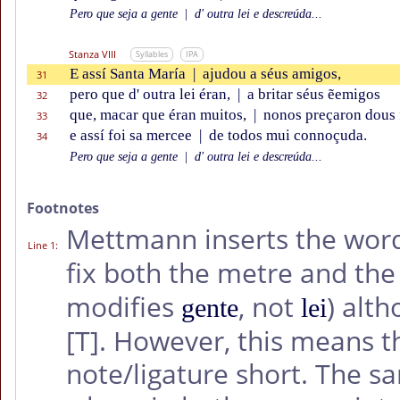
Pero que seja a gente
|
d' outra lei e descreúda...
Stanza VIII
Syllables
IPA
E assí Santa María
|
ajudou a séus amigos,
31
pero que d' outra lei éran,
|
a britar séus ẽemigos
32
que, macar que éran muitos,
|
nonos preçaron dous 
33
e assí foi sa mercee
|
de todos mui connoçuda.
34
Pero que seja a gente
|
d' outra lei e descreúda...
Footnotes
Mettmann inserts the wo
Line 1
:
fix both the metre and the
modifies
, not
) alt
gente
lei
[T]
. However, this means t
note/ligature short. The s