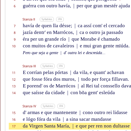
guérra con outro havía,
|
per que gran mestér ajuda
6
Stanza II
Syllables
IPA
havía de quen lla désse;
|
ca assí com' el cercado
7
jazía dentr' en Marrócos,
|
ca o outro ja passado
8
éra per un grande río
|
que Morabe é chamado
9
con muitos de cavaleiros
|
e mui gran gente mïúda.
10
Pero que seja a gente
|
d' outra lei e descreúda...
Stanza III
Syllables
IPA
E corrían pelas pórtas
|
da vila, e quant' achavan
11
que fosse fóra dos muros,
|
todo per força fillavan.
12
E porend' os de Marrócos
|
al Rei tal conssello dav
13
que saísse da cidade
|
con bõa gent' esleúda
14
Stanza IV
Syllables
IPA
d' armas e que mantenente
|
cono outro rei lidasse
15
e lógo fóra da vila
|
a sina sacar mandasse
16
da Virgen Santa María,
|
e que per ren non dultasse
17