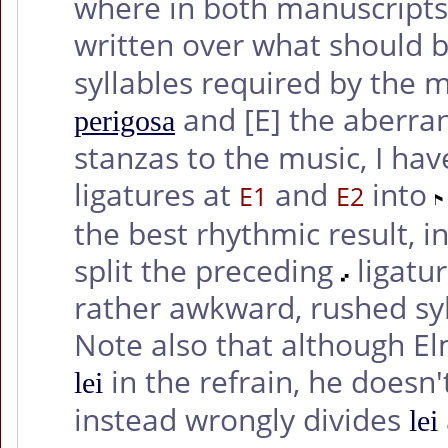
where in both manuscripts 
written over what should 
syllables required by the
and
[E]
the aberra
perigosa
stanzas to the music, I hav
ligatures at
and
into
E1
E2
the best rhythmic result, i
split the preceding
ligatur
rather awkward, rushed sy
Note also that although El
in the refrain, he doesn'
lei
instead wrongly divides
lei