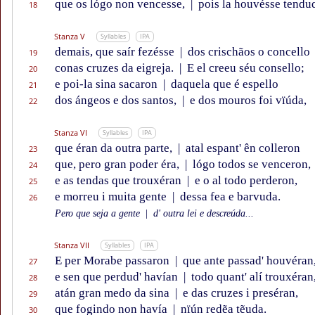
que os lógo non vencesse,
|
pois la houvésse tendu
18
Stanza V
Syllables
IPA
demais, que saír fezésse
|
dos crischãos o concello
19
conas cruzes da eigreja.
|
E el creeu séu consello;
20
e poi-la sina sacaron
|
daquela que é espello
21
dos ángeos e dos santos,
|
e dos mouros foi vïúda,
22
Stanza VI
Syllables
IPA
que éran da outra parte,
|
atal espant' ên colleron
23
que, pero gran poder éra,
|
lógo todos se venceron,
24
e as tendas que trouxéran
|
e o al todo perderon,
25
e morreu i muita gente
|
dessa fea e barvuda.
26
Pero que seja a gente
|
d' outra lei e descreúda...
Stanza VII
Syllables
IPA
E per Morabe passaron
|
que ante passad' houvéran
27
e sen que perdud' havían
|
todo quant' alí trouxéran
28
atán gran medo da sina
|
e das cruzes i preséran,
29
que fogindo non havía
|
nïún redẽa tẽuda.
30