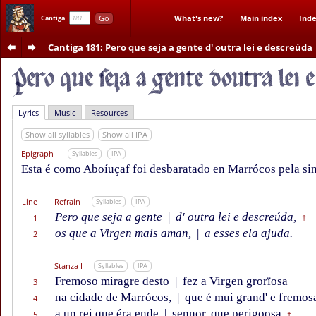
Go
What's new?
Main index
Inde
Cantiga
Cantiga 181
: Pero que seja a gente d' outra lei e descreúda
Lyrics
Music
Resources
Show all syllables
Show all IPA
Epigraph
Syllables
IPA
Esta é como Aboíuçaf foi desbaratado en Marrócos pela sin
Line
Refrain
Syllables
IPA
Pero que seja a gente
|
d' outra lei e descreúda,
1
†
os que a Virgen mais aman,
|
a esses ela ajuda.
2
Stanza I
Syllables
IPA
Fremoso miragre desto
|
fez a Virgen grorïosa
3
na cidade de Marrócos,
|
que é mui grand' e fremos
4
a un rei que éra ende
|
sennor, que perigoosa
5
†