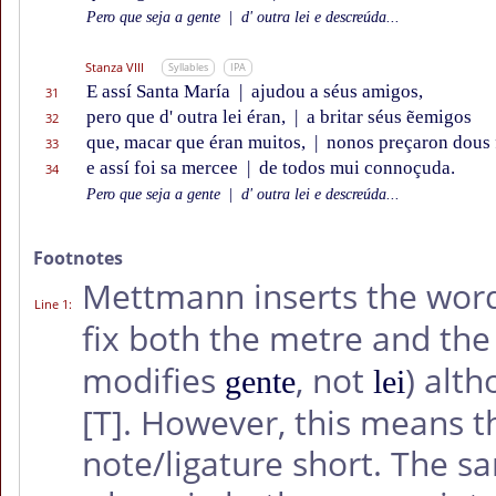
Pero que seja a gente
|
d' outra lei e descreúda...
Stanza VIII
Syllables
IPA
E assí Santa María
|
ajudou a séus amigos,
31
pero que d' outra lei éran,
|
a britar séus ẽemigos
32
que, macar que éran muitos,
|
nonos preçaron dous 
33
e assí foi sa mercee
|
de todos mui connoçuda.
34
Pero que seja a gente
|
d' outra lei e descreúda...
Footnotes
Mettmann inserts the wo
Line 1
:
fix both the metre and the
modifies
, not
) alt
gente
lei
[T]
. However, this means t
note/ligature short. The s