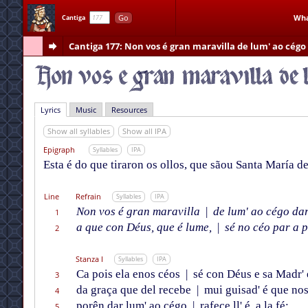
Go
Wha
Cantiga
Cantiga 177
: Non vos é gran maravilla de lum' ao cégo
Lyrics
Music
Resources
Show all syllables
Show all IPA
Epigraph
Syllables
IPA
Esta é do que tiraron os ollos, que sãou Santa María de
Line
Refrain
Syllables
IPA
Non vos é gran maravilla
|
de lum' ao cégo da
1
a que con Déus, que é lume,
|
sé no céo par a p
2
Stanza I
Syllables
IPA
Ca pois ela enos céos
|
sé con Déus e sa Madr' 
3
da graça que del recebe
|
mui guisad' é que nos
4
porên dar lum' ao cégo
|
rafece ll' é, a la fé;
5