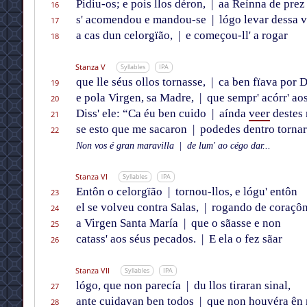
Pidiu-os; e pois llos déron,
|
aa Reínna de prez
16
s' acomendou e mandou-se
|
lógo levar dessa 
17
a cas dun celorgïão,
|
e começou-ll' a rogar
18
Stanza V
Syllables
IPA
que lle séus ollos tornasse,
|
ca ben fïava por 
19
e pola Virgen, sa Madre,
|
que sempr' acórr' aos
20
Diss' ele: “Ca éu ben cuido
|
aínda
veer
destes 
21
se esto que me sacaron
|
podedes dentro tornar
22
Non vos é gran maravilla
|
de lum' ao cégo dar...
Stanza VI
Syllables
IPA
Entôn o celorgïão
|
tornou-llos, e lógu' entôn
23
el se volveu contra Salas,
|
rogando de coraçô
24
a Virgen Santa María
|
que o sãasse e non
25
catass' aos séus pecados.
|
E ela o fez sãar
26
Stanza VII
Syllables
IPA
lógo, que non parecía
|
du llos tiraran sinal,
27
ante cuidavan ben todos
|
que non houvéra ên 
28