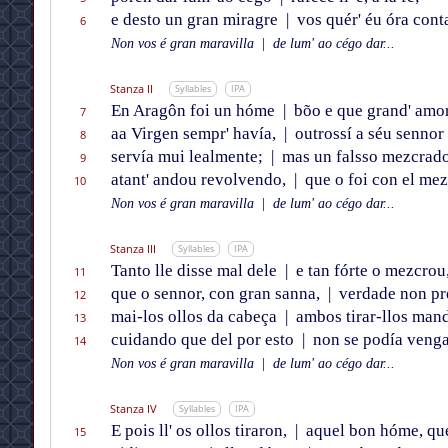
e desto un gran miragre
|
vos quér' éu óra conta
6
Non vos é gran maravilla
|
de lum' ao cégo dar...
Stanza II
Syllables
IPA
En Aragôn foi un hóme
|
bõo e que grand' amo
7
aa Virgen sempr' havía,
|
outrossí a séu sennor
8
servía mui lealmente;
|
mas un falsso mezcrad
9
atant' andou revolvendo,
|
que o foi con el mez
10
Non vos é gran maravilla
|
de lum' ao cégo dar...
Stanza III
Syllables
IPA
Tanto lle disse mal dele
|
e tan fórte o mezcrou
11
que o sennor, con gran sanna,
|
verdade non pr
12
mai-los ollos da cabeça
|
ambos tirar-llos man
13
cuidando que del por esto
|
non se podía venga
14
Non vos é gran maravilla
|
de lum' ao cégo dar...
Stanza IV
Syllables
IPA
E pois ll' os ollos tiraron,
|
aquel bon hóme, qu
15