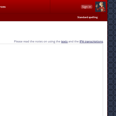
rces
Sign in
Standard spelling
Please read the notes on using the
texts
and the
IPA transcriptions