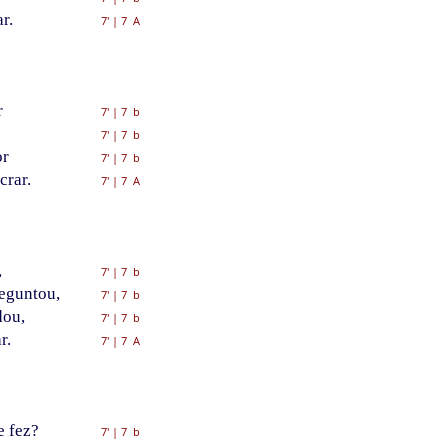
r.
7'
|
7 A
r
7'
|
7 b
7'
|
7 b
or
7'
|
7 b
crar.
7'
|
7 A
,
7'
|
7 b
eguntou,
7'
|
7 b
dou,
7'
|
7 b
r.
7'
|
7 A
e fez?
7'
|
7 b