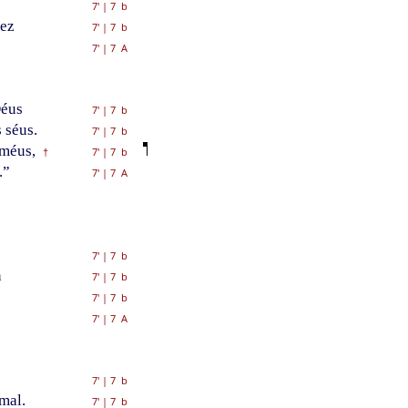
7'
|
7 b
vez
7'
|
7 b
7'
|
7 A
Déus
7'
|
7 b
 séus.
7'
|
7 b
méus,
7'
|
7 b
†
.”
7'
|
7 A
7'
|
7 b
n
7'
|
7 b
7'
|
7 b
7'
|
7 A
7'
|
7 b
mal.
7'
|
7 b