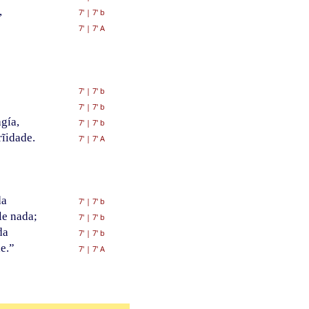
,
7'
|
7' b
7'
|
7' A
7'
|
7' b
7'
|
7' b
agía,
7'
|
7' b
ĩidade.
7'
|
7' A
da
7'
|
7' b
le nada;
7'
|
7' b
da
7'
|
7' b
e.”
7'
|
7' A