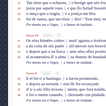
Tan tóste que o acharon,
|
o herége que séu éra
27
jurou por aquele vaso
|
e que llo furtad' houvé
28
o moço que o tragía;
|
e a jostiça tan féra
29
foi de sanna, que tan tóste
|
diss': “Este moç' e
30
Por dereito ten a Virgen,
|
a Sennor de lealdade...
Stanza VIII
Syllables
IPA
Os séus hómẽes crüées
|
muit' aginna o fezéro
31
e da coita de séu padre
|
sól mercee non houvé
32
e depois que o na forca
|
ante séus ollos posér
33
el acomendou-ll' a alma
|
aa Sennor de bondad
34
Por dereito ten a Virgen,
|
a Sennor de lealdade...
Stanza IX
Syllables
IPA
E el foi-s' a Santïago,
|
u havía prometudo;
35
e depois aa tornada
|
non lle foi escaeçudo
36
d' ir u séu fillo leixara
|
mórto, que fora traúdo,
37
e foi-o muito catando,
|
chorando con pïadade.
38
Por dereito ten a Virgen,
|
a Sennor de lealdade...