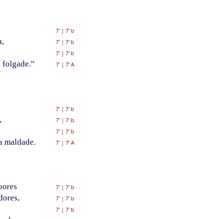
7'
|
7' b
a,
7'
|
7' b
7'
|
7' b
 folgade.”
7'
|
7' A
7'
|
7' b
,
7'
|
7' b
7'
|
7' b
a maldade.
7'
|
7' A
oores
7'
|
7' b
dores,
7'
|
7' b
7'
|
7' b