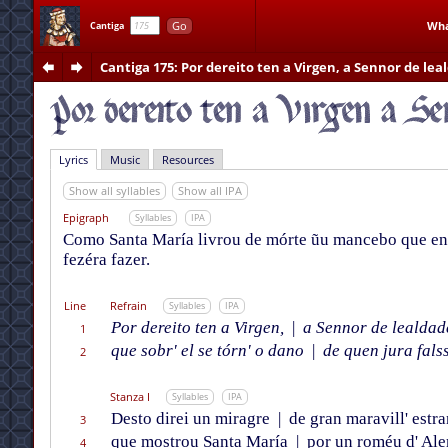
Go
Wha
Cantiga
Cantiga 175
: Por dereito ten a Virgen, a Sennor de lea
Lyrics
Music
Resources
Show all syllables
Show all IPA
Epigraph
Syllables
IPA
Como Santa María livrou de mórte ũu mancebo que enf
fezéra fazer.
Line
Refrain
Syllables
IPA
Por dereito ten a Virgen,
|
a Sennor de lealdad
1
que sobr' el se tórn' o dano
|
de quen jura fals
2
Stanza I
Syllables
IPA
Desto direi un miragre
|
de gran maravill' estr
3
que mostrou Santa María
|
por un roméu d' Al
4