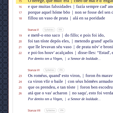
O herége, que muit' éra
|
chẽo de mal e d' enga
15
e que muitas falssidades
|
fazía sempre cad' an
16
porque aquel hóme bõo
|
non se fosse del sen 
17
fillou un vaso de prata
|
alá en sa poridade
18
Stanza V
Syllables
IPA
e metê-o eno saco
|
do fillo; e pois foi ido,
19
foi tan tóste depós eles,
|
metendo grand' apeli
20
que lle levavan séu vaso
|
de prata nóv' e bron
21
e poi-los houv' acalçados
|
disse-lles: “Estad', 
22
Por dereito ten a Virgen,
|
a Sennor de lealdade...
Stanza VI
Syllables
IPA
Os roméus, quand' esto viron,
|
foron ên maravi
23
ca viron vĩir o baile
|
con séus hómẽes armado
24
que os prendeu, e tan tóste
|
foron ben escodru
25
atá que o vas' acharon
|
no saqu', esto foi verd
26
Por dereito ten a Virgen,
|
a Sennor de lealdade...
Stanza VII
Syllables
IPA