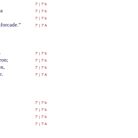
7'
|
7' b
ra
7'
|
7' b
7'
|
7' b
nforcade.”
7'
|
7' A
n
7'
|
7' b
ron;
7'
|
7' b
on,
7'
|
7' b
e.
7'
|
7' A
7'
|
7' b
7'
|
7' b
7'
|
7' b
7'
|
7' A