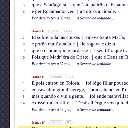
que a Santïago ía,
|
que éste padrôn d' Espanna
5
e per Rocamador vẽo
|
a Tolosa a cidade.
6
Por dereito ten a Virgen,
|
a Sennor de lealdade...
Stanza II
Syllables
IPA
El sobre toda las cousas
|
amava Santa María,
7
e porên muit' ameúde
|
lle rogava e dizía
8
que o d' oqueijôn guardasse
|
e séu fillo que tr
9
Pois que Madr' éra de Cristo,
|
que é Déus en Tr
10
Por dereito ten a Virgen,
|
a Sennor de lealdade...
Stanza III
Syllables
IPA
E pois entrou en Tolosa,
|
foi lógo fillar pousa
11
en casa dun grand' herége,
|
non sabend' end' e
12
mas quando o viu a gente,
|
foi ende maravilla
13
e disséron ao fillo:
|
“Dest' albérgue vos quitad
14
Por dereito ten a Virgen,
|
a Sennor de lealdade...
Stanza IV
Syllables
IPA