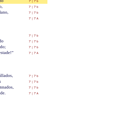
no
7'
|
7' b
o,
7'
|
7' b
dano,
7'
|
7' b
7'
|
7' A
7'
|
7' b
do
7'
|
7' b
ido;
7'
|
7' b
estade!”
7'
|
7' A
llados,
7'
|
7' b
s
7'
|
7' b
nnados,
7'
|
7' b
ade.
7'
|
7' A