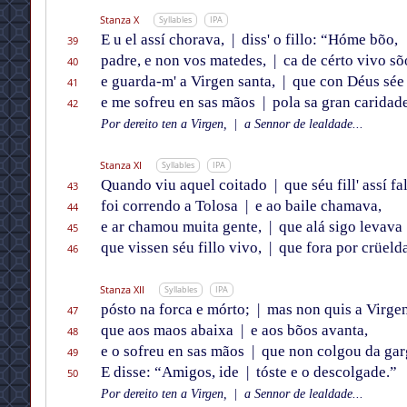
Stanza X
Syllables
IPA
E u el assí chorava,
|
diss' o fillo: “Hóme bõo,
39
padre, e non vos matedes,
|
ca de cérto vivo sõ
40
e guarda-m' a Virgen santa,
|
que con Déus sée 
41
e me sofreu en sas mãos
|
pola sa gran caridad
42
Por dereito ten a Virgen,
|
a Sennor de lealdade...
Stanza XI
Syllables
IPA
Quando viu aquel coitado
|
que séu fill' assí fa
43
foi correndo a Tolosa
|
e ao baile chamava,
44
e ar chamou muita gente,
|
que alá sigo levava
45
que vissen séu fillo vivo,
|
que fora por crüeld
46
Stanza XII
Syllables
IPA
pósto na forca e mórto;
|
mas non quis a Virgen
47
que aos maos abaixa
|
e aos bõos avanta,
48
e o sofreu en sas mãos
|
que non colgou da gar
49
E disse: “Amigos, ide
|
tóste e o descolgade.”
50
Por dereito ten a Virgen,
|
a Sennor de lealdade...