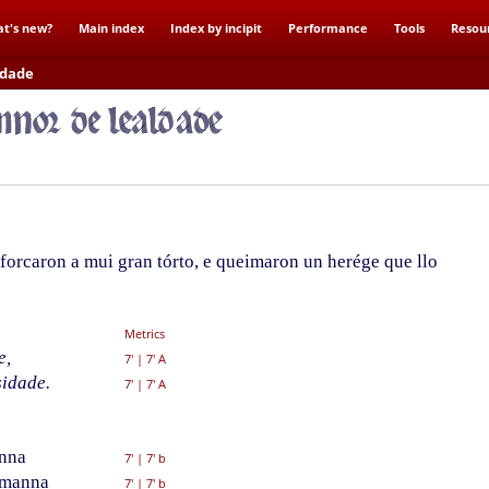
t's new?
Main index
Index by incipit
Performance
Tools
Resou
ldade
orcaron a mui gran tórto, e queimaron un herége que llo
Metrics
e,
7'
|
7' A
sidade.
7'
|
7' A
anna
7'
|
7' b
emanna
7'
|
7' b