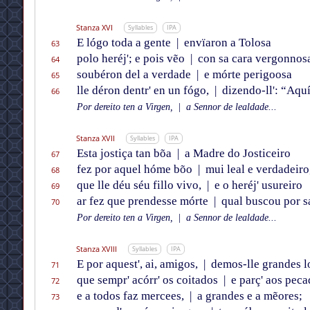
Stanza XVI
Syllables
IPA
E lógo toda a gente
|
envïaron a Tolosa
63
polo heréj'; e pois vẽo
|
con sa cara vergonnos
64
soubéron del a verdade
|
e mórte perigoosa
65
lle déron dentr' en un fógo,
|
dizendo-ll': “Aquí
66
Por dereito ten a Virgen,
|
a Sennor de lealdade...
Stanza XVII
Syllables
IPA
Esta jostiça tan bõa
|
a Madre do Josticeiro
67
fez por aquel hóme bõo
|
mui leal e verdadeiro
68
que lle déu séu fillo vivo,
|
e o heréj' usureiro
69
ar fez que prendesse mórte
|
qual buscou por s
70
Por dereito ten a Virgen,
|
a Sennor de lealdade...
Stanza XVIII
Syllables
IPA
E por aquest', ai, amigos,
|
demos-lle grandes l
71
que sempr' acórr' os coitados
|
e parç' aos peca
72
e a todos faz mercees,
|
a grandes e a mẽores;
73