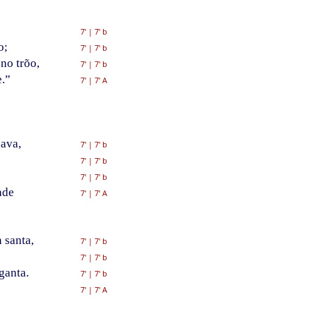
7'
|
7' b
o;
7'
|
7' b
no trõo,
7'
|
7' b
e.”
7'
|
7' A
lava,
7'
|
7' b
7'
|
7' b
7'
|
7' b
ade
7'
|
7' A
 santa,
7'
|
7' b
7'
|
7' b
ganta.
7'
|
7' b
7'
|
7' A