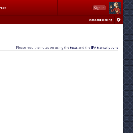
rces
Sign in
Standard spelling
Please read the notes on using the
texts
and the
IPA transcriptions