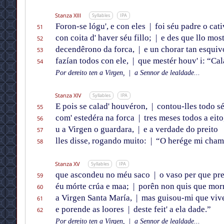
Stanza XIII
Syllables
IPA
Foron-se lógu', e con eles
|
foi séu padre o cat
51
con coita d' haver séu fillo;
|
e des que llo most
52
decendêrono da forca,
|
e un chorar tan esquiv
53
fazían todos con ele,
|
que mestér houv' i: “Cal
54
Por dereito ten a Virgen,
|
a Sennor de lealdade...
Stanza XIV
Syllables
IPA
E pois se calad' houvéron,
|
contou-lles todo sé
55
com' estedéra na forca
|
tres meses todos a eito
56
u a Virgen o guardara,
|
e a verdade do preito
57
lles disse, rogando muito:
|
“O herége mi cham
58
Stanza XV
Syllables
IPA
que ascondeu no méu saco
|
o vaso per que pr
59
éu mórte crúa e maa;
|
porên non quis que mor
60
a Virgen Santa María,
|
mas guisou-mi que vive
61
e porende as loores
|
deste feit' a ela dade.”
62
Por dereito ten a Virgen,
|
a Sennor de lealdade...