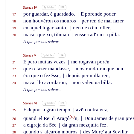
Stanza IV
Syllables
IPA
por guardar, é guardado.
|
E porende poder
17
non houvéron os mouros
|
per ren de mal fazer
18
en aquel logar santo,
|
nen de o ên toller,
19
macar que xo, tiínnan
|
ensserrad' en sa pilla.
20
A que por nos salvar...
Stanza V
Syllables
IPA
E pero muitas vezes
|
me rogavan porên
21
que o fazer mandasse,
|
mostrando-mi que ben
22
éra que o fezésse,
|
depois per nulla ren,
23
macar llo acordaron,
|
non valeu ũa billa.
24
A que por nos salvar...
Stanza VI
Syllables
IPA
E depois a gran tempo
|
avẽo outra vez,
25
(o)
quand' el Rei d' Aragô
n,
|
Don James de gran prez
26
a eigreja da Sée
|
da gran mezquita fez,
27
quando s' alçaron mouros
|
des Murç' atá Sevilla;
28