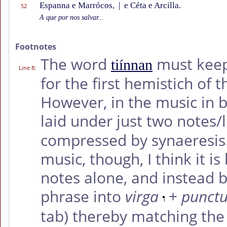
Espanna e Marrócos,
|
e Céta e Arcilla.
52
A que por nos salvar...
Footnotes
The word
must keep 
tiínnan
Line 8
:
for the first hemistich of 
However, in the music in 
laid under just two notes/
compressed by synaeresis. I
music, though, I think it i
notes alone, and instead 
phrase into
virga
+
punct
tab) thereby matching the 