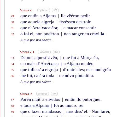
Stanza VII
Syllables
IPA
que entôn a Aljama
|
lle vẽéron pedir
29
que aquela eigreja
|
fezéssen destroír
30
que n' Arraixaca éra;
|
e macar consentir
31
o foi el, non podéron
|
nen tanger en cravilla.
32
A que por nos salvar...
Stanza VIII
Syllables
IPA
Depois aquest' avẽo,
|
que fui a Murça éu,
33
e o mais d' Arreixaca
|
a Aljama mi déu
34
que tolless' a eigreja
|
d' ontr' eles; mas mui gréu
35
me foi, ca éra toda
|
de nóvo pintadilla.
36
A que por nos salvar...
Stanza IX
Syllables
IPA
Porên muit' a envidos
|
entôn llo outorguei,
37
e toda a Aljama
|
foi ao mouro rei
38
que o fazer mandasse;
|
mas diss' el: “Non farei,
39