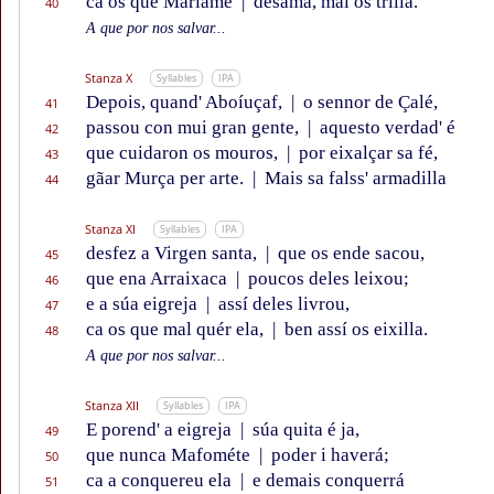
ca os que Marïame
|
desama, mal os trilla.”
40
A que por nos salvar...
Stanza X
Syllables
IPA
Depois, quand' Aboíuçaf,
|
o sennor de Çalé,
41
passou con mui gran gente,
|
aquesto verdad' é
42
que cuidaron os mouros,
|
por eixalçar sa fé,
43
gãar Murça per arte.
|
Mais sa falss' armadilla
44
Stanza XI
Syllables
IPA
desfez a Virgen santa,
|
que os ende sacou,
45
que ena Arraixaca
|
poucos deles leixou;
46
e a súa eigreja
|
assí deles livrou,
47
ca os que mal quér ela,
|
ben assí os eixilla.
48
A que por nos salvar...
Stanza XII
Syllables
IPA
E porend' a eigreja
|
súa quita é ja,
49
que nunca Mafométe
|
poder i haverá;
50
ca a conquereu ela
|
e demais conquerrá
51