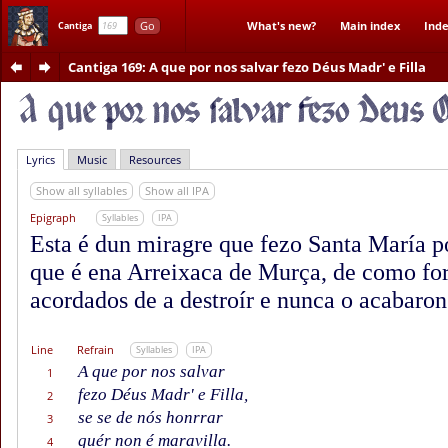
Go
What's new?
Main index
Inde
Cantiga
Cantiga 169
: A que por nos salvar fezo Déus Madr' e Filla
Lyrics
Music
Resources
Show all syllables
Show all IPA
Epigraph
Syllables
IPA
Esta é dun miragre que fezo Santa María po
que é ena Arreixaca de Murça, de como fo
acordados de a destroír e nunca o acabaron
Line
Refrain
Syllables
IPA
A que por nos salvar
1
fezo Déus Madr' e Filla,
2
se se de nós honrrar
3
quér non é maravilla.
4