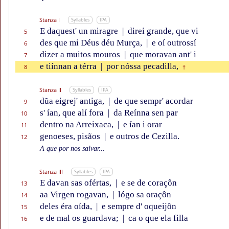
Stanza I
Syllables
IPA
E daquest' un miragre
|
direi grande, que vi
5
des que mi Déus déu Murça,
|
e oí outrossí
6
dizer a muitos mouros
|
que moravan ant' i
7
e tiínnan a térra
|
por nóssa pecadilla,
8
†
Stanza II
Syllables
IPA
dũa eigrej' antiga,
|
de que sempr' acordar
9
s' ían, que alí fora
|
da Reínna sen par
10
dentro na Arreixaca,
|
e ían i orar
11
genoeses, pisãos
|
e outros de Cezilla.
12
A que por nos salvar...
Stanza III
Syllables
IPA
E davan sas ofértas,
|
e se de coraçôn
13
aa Virgen rogavan,
|
lógo sa oraçôn
14
deles éra oída,
|
e sempre d' oqueijôn
15
e de mal os guardava;
|
ca o que ela filla
16