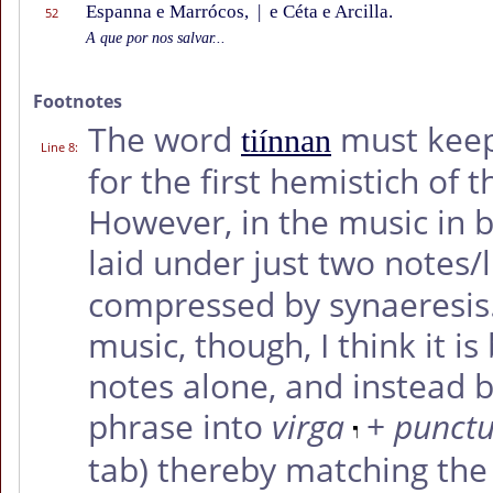
Espanna e Marrócos,
|
e Céta e Arcilla.
52
A que por nos salvar...
Footnotes
The word
must keep 
tiínnan
Line 8
:
for the first hemistich of 
However, in the music in 
laid under just two notes/
compressed by synaeresis. I
music, though, I think it i
notes alone, and instead 
phrase into
virga
+
punct
tab) thereby matching the 