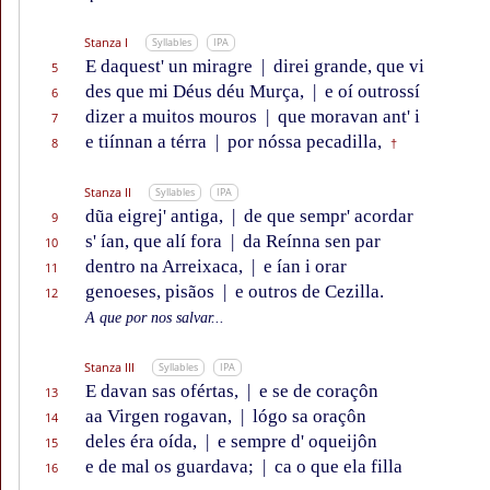
Stanza I
Syllables
IPA
E daquest' un miragre
|
direi grande, que vi
5
des que mi Déus déu Murça,
|
e oí outrossí
6
dizer a muitos mouros
|
que moravan ant' i
7
e tiínnan a térra
|
por nóssa pecadilla,
8
†
Stanza II
Syllables
IPA
dũa eigrej' antiga,
|
de que sempr' acordar
9
s' ían, que alí fora
|
da Reínna sen par
10
dentro na Arreixaca,
|
e ían i orar
11
genoeses, pisãos
|
e outros de Cezilla.
12
A que por nos salvar...
Stanza III
Syllables
IPA
E davan sas ofértas,
|
e se de coraçôn
13
aa Virgen rogavan,
|
lógo sa oraçôn
14
deles éra oída,
|
e sempre d' oqueijôn
15
e de mal os guardava;
|
ca o que ela filla
16