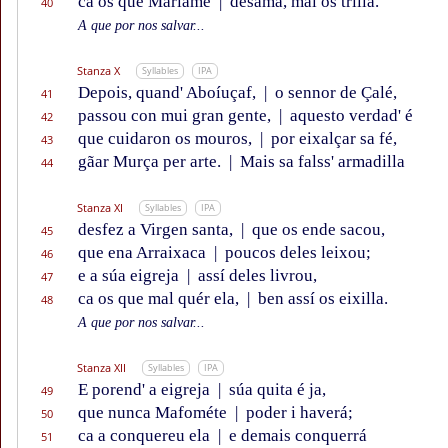
ca os que Marïame
|
desama, mal os trilla.”
40
A que por nos salvar...
Stanza X
Syllables
IPA
Depois, quand' Aboíuçaf,
|
o sennor de Çalé,
41
passou con mui gran gente,
|
aquesto verdad' é
42
que cuidaron os mouros,
|
por eixalçar sa fé,
43
gãar Murça per arte.
|
Mais sa falss' armadilla
44
Stanza XI
Syllables
IPA
desfez a Virgen santa,
|
que os ende sacou,
45
que ena Arraixaca
|
poucos deles leixou;
46
e a súa eigreja
|
assí deles livrou,
47
ca os que mal quér ela,
|
ben assí os eixilla.
48
A que por nos salvar...
Stanza XII
Syllables
IPA
E porend' a eigreja
|
súa quita é ja,
49
que nunca Mafométe
|
poder i haverá;
50
ca a conquereu ela
|
e demais conquerrá
51