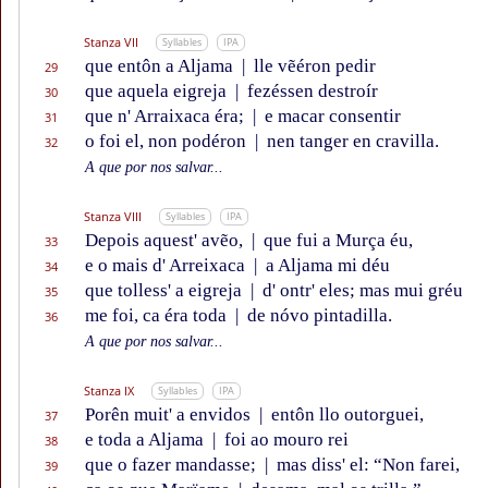
Stanza VII
Syllables
IPA
que entôn a Aljama
|
lle vẽéron pedir
29
que aquela eigreja
|
fezéssen destroír
30
que n' Arraixaca éra;
|
e macar consentir
31
o foi el, non podéron
|
nen tanger en cravilla.
32
A que por nos salvar...
Stanza VIII
Syllables
IPA
Depois aquest' avẽo,
|
que fui a Murça éu,
33
e o mais d' Arreixaca
|
a Aljama mi déu
34
que tolless' a eigreja
|
d' ontr' eles; mas mui gréu
35
me foi, ca éra toda
|
de nóvo pintadilla.
36
A que por nos salvar...
Stanza IX
Syllables
IPA
Porên muit' a envidos
|
entôn llo outorguei,
37
e toda a Aljama
|
foi ao mouro rei
38
que o fazer mandasse;
|
mas diss' el: “Non farei,
39