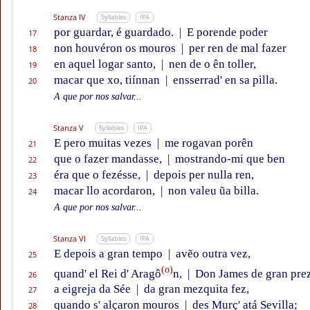
Stanza IV
Syllables
IPA
por guardar, é guardado.
|
E porende poder
17
non houvéron os mouros
|
per ren de mal fazer
18
en aquel logar santo,
|
nen de o ên toller,
19
macar que xo, tiínnan
|
ensserrad' en sa pilla.
20
A que por nos salvar...
Stanza V
Syllables
IPA
E pero muitas vezes
|
me rogavan porên
21
que o fazer mandasse,
|
mostrando-mi que ben
22
éra que o fezésse,
|
depois per nulla ren,
23
macar llo acordaron,
|
non valeu ũa billa.
24
A que por nos salvar...
Stanza VI
Syllables
IPA
E depois a gran tempo
|
avẽo outra vez,
25
(o)
quand' el Rei d' Aragô
n,
|
Don James de gran prez
26
a eigreja da Sée
|
da gran mezquita fez,
27
quando s' alçaron mouros
|
des Murç' atá Sevilla;
28