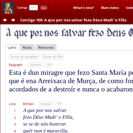
Go
What's new?
Main index
Inde
Cantiga
Cantiga 169
: A que por nos salvar fezo Déus Madr' e Filla
Lyrics
Music
Resources
Show all syllables
Show all IPA
Epigraph
Syllables
IPA
Esta é dun miragre que fezo Santa María po
que é ena Arreixaca de Murça, de como fo
acordados de a destroír e nunca o acabaron
Line
Refrain
Syllables
IPA
A que por nos salvar
1
fezo Déus Madr' e Filla,
2
se se de nós honrrar
3
quér non é maravilla.
4