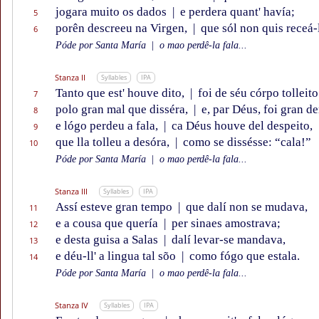
jogara muito os dados
|
e perdera quant' havía;
5
porên descreeu na Virgen,
|
que sól non quis receá-
6
Póde por Santa María
|
o mao perdê-la fala...
Stanza II
Syllables
IPA
Tanto que est' houve dito,
|
foi de séu córpo tolleito
7
polo gran mal que disséra,
|
e, par Déus, foi gran de
8
e lógo perdeu a fala,
|
ca Déus houve del despeito,
9
que lla tolleu a desóra,
|
como se dissésse: “cala!”
10
Póde por Santa María
|
o mao perdê-la fala...
Stanza III
Syllables
IPA
Assí esteve gran tempo
|
que dalí non se mudava,
11
e a cousa que quería
|
per sinaes amostrava;
12
e desta guisa a Salas
|
dalí levar-se mandava,
13
e déu-ll' a lingua tal sõo
|
como fógo que estala.
14
Póde por Santa María
|
o mao perdê-la fala...
Stanza IV
Syllables
IPA