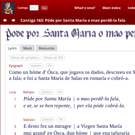
Go
What's new?
Main index
Inde
Cantiga
Cantiga 163
: Póde por Santa María o mao perdê-la fala
Lyrics
Music
Resources
Show all syllables
Show all IPA
Epigraph
Syllables
IPA
Como un hóme d' Ósca, que jogava os dados, descreeu en S
a fala; e foi a Santa María de Salas en romaría e cobró-a.
Line
Refrain
Syllables
IPA
Póde por Santa María
|
o mao perdê-la fala,
1
e ar, se se ben repente,
|
per ela póde cobrá-la.
2
Stanza I
Syllables
IPA
E desto fez un miragre
|
a Virgen Santa María
3
mui grand' en Ósca, dun hóme
|
que ena tafuraría
4