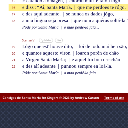
E catando a omagen,
|
chorou muit' e falou lógo
15
e diss': “Ai, Santa María,
|
que me perdões te rógo,
16
e des aquí adeante,
|
se nunca os dados jógo,
17
a mia lingua seja presa
|
que nunca quéras soltá-la.
18
Póde por Santa María
|
o mao perdê-la fala...
Stanza V
Syllables
IPA
Lógo que est' houve dito,
|
foi de todo mui ben são,
19
e quantos aquesto viron
|
loaron porên de chão
20
a Virgen Santa María;
|
e aquel foi bon crischão
21
e des alí adeante
|
punnou sempre en loá-la.
22
Póde por Santa María
|
o mao perdê-la fala...
Cantigas de Santa Maria for Singers © 2026 by Andrew Casson
Terms of use