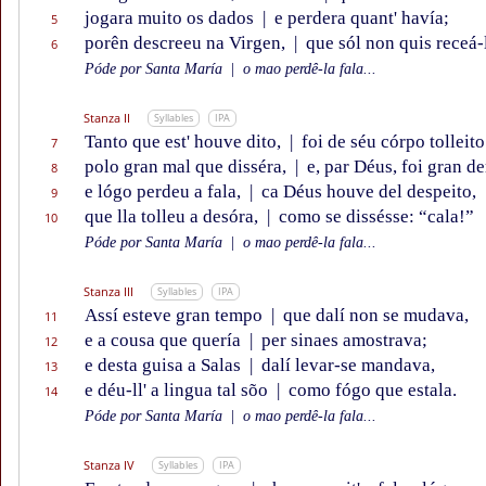
jogara muito os dados
|
e perdera quant' havía;
5
porên descreeu na Virgen,
|
que sól non quis receá-
6
Póde por Santa María
|
o mao perdê-la fala...
Stanza II
Syllables
IPA
Tanto que est' houve dito,
|
foi de séu córpo tolleito
7
polo gran mal que disséra,
|
e, par Déus, foi gran de
8
e lógo perdeu a fala,
|
ca Déus houve del despeito,
9
que lla tolleu a desóra,
|
como se dissésse: “cala!”
10
Póde por Santa María
|
o mao perdê-la fala...
Stanza III
Syllables
IPA
Assí esteve gran tempo
|
que dalí non se mudava,
11
e a cousa que quería
|
per sinaes amostrava;
12
e desta guisa a Salas
|
dalí levar-se mandava,
13
e déu-ll' a lingua tal sõo
|
como fógo que estala.
14
Póde por Santa María
|
o mao perdê-la fala...
Stanza IV
Syllables
IPA