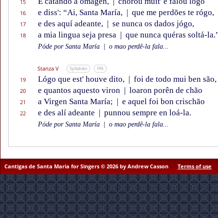
E catando a omagen,
|
chorou muit' e falou lógo
15
e diss': “Ai, Santa María,
|
que me perdões te rógo,
16
e des aquí adeante,
|
se nunca os dados jógo,
17
a mia lingua seja presa
|
que nunca quéras soltá-la.
18
Póde por Santa María
|
o mao perdê-la fala...
Stanza V
Syllables
IPA
Lógo que est' houve dito,
|
foi de todo mui ben são,
19
e quantos aquesto viron
|
loaron porên de chão
20
a Virgen Santa María;
|
e aquel foi bon crischão
21
e des alí adeante
|
punnou sempre en loá-la.
22
Póde por Santa María
|
o mao perdê-la fala...
Cantigas de Santa Maria for Singers © 2026 by Andrew Casson
Terms of use