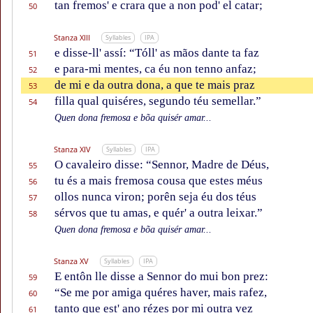
tan fremos' e crara que a non pod' el catar;
50
Stanza XIII
Syllables
IPA
e disse-ll' assí: “Tóll' as mãos dante ta faz
51
e para-mi mentes, ca éu non tenno anfaz;
52
de mi e da outra dona, a que te mais praz
53
filla qual quiséres, segundo téu semellar.”
54
Quen dona fremosa e bõa quisér amar...
Stanza XIV
Syllables
IPA
O cavaleiro disse: “Sennor, Madre de Déus,
55
tu és a mais fremosa cousa que estes méus
56
ollos nunca viron; porên seja éu dos téus
57
sérvos que tu amas, e quér' a outra leixar.”
58
Quen dona fremosa e bõa quisér amar...
Stanza XV
Syllables
IPA
E entôn lle disse a Sennor do mui bon prez:
59
“Se me por amiga quéres haver, mais rafez,
60
tanto que est' ano rézes por mi outra vez
61