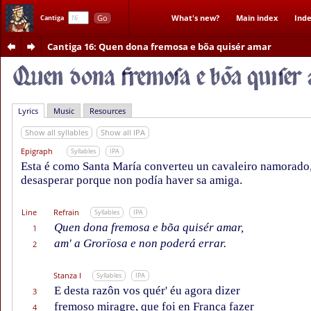
Go
What's new?
Main index
Inde
Cantiga
Cantiga 16
: Quen dona fremosa e bõa quisér amar
Lyrics
Music
Resources
Show all syllables
Show all IPA
Epigraph
Syllables
IPA
Esta é como Santa María converteu un cavaleiro namorado, 
desasperar porque non podía haver sa amiga.
Line
Refrain
Syllables
IPA
Quen dona fremosa e bõa quisér amar,
1
am' a Grorïosa e non poderá errar.
2
Stanza I
Syllables
IPA
E desta razôn vos quér' éu agora dizer
3
fremoso miragre, que foi en França fazer
4