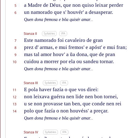
a Madre de Déus, que non quiso leixar perder
5
un namorado que s' houvér' a desasperar.
6
Quen dona fremosa e bõa quisér amar...
Stanza II
Syllables
IPA
Este namorado foi cavaleiro de gran
7
prez d' armas, e mui fremos' e apóst' e mui fran;
8
mas tal amor houv' a ũa dona, que de pran
9
cuidou a morrer por ela ou sandeu tornar.
10
Quen dona fremosa e bõa quisér amar...
Stanza III
Syllables
IPA
E pola haver fazía o que vos direi:
11
non leixava guérra nen lide nen bon tornei,
12
u se non provasse tan ben, que conde nen rei
13
polo que fazía o non houvéss' a preçar.
14
Quen dona fremosa e bõa quisér amar...
Stanza IV
Syllables
IPA