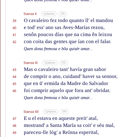
Stanza X
Syllables
IPA
O cavaleiro fez todo quanto ll' el mandou
39
e tod' ess' ano sas Aves-Marías rezou,
40
senôn poucos días que na cima ên leixou
41
con coita das gentes que ían con el falar.
42
Quen dona fremosa e bõa quisér amar...
Stanza XI
Syllables
IPA
Mas o cavaleiro tant' havía gran sabor
43
de comprir o ano, cuidand' haver sa sennor,
44
que en ũ' ermida da Madre do Salvador
45
foi comprir aquelo que fora ant' obridar.
46
Quen dona fremosa e bõa quisér amar...
Stanza XII
Syllables
IPA
E u el estava en aqueste preit' atal,
47
mostrand' a Santa María sa coit' e séu mal,
48
pareceu-lle lóg' a Reínna esperital,
49