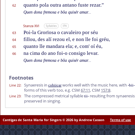
quanto pola outra antano fuste rezar.”
62
Quen dona fremosa e bõa quisér amar...
Stanza XVI
Syllables
IPA
Poi-la Grorïosa o cavaleiro por séu
63
fillou, des alí rezou el, e non lle foi gréu,
64
quanto lle mandara ela; e, com' oí éu,
65
na cima do ano foi-o consigo levar.
66
Quen dona fremosa e bõa quisér amar...
Footnotes
Synaeresis in
works well with the music here, with
Line 22
:
cobiiçar
-bii-
forms of this verb too, e.g. CSM
67:11
, CSM
157:8
.
The compressed metrical syllable
resulting from synaeresis 
Line 23
:
tii-
preserved in singing.
Cantigas de Santa Maria for Singers © 2026 by Andrew Casson
Terms of use