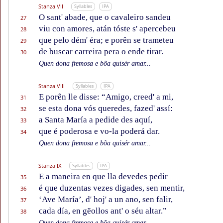
Stanza VII
Syllables
IPA
O sant' abade, que o cavaleiro sandeu
27
viu con amores, atán tóste s' apercebeu
28
que pelo dém' éra; e porên se trameteu
29
de buscar carreira pera o ende tirar.
30
Quen dona fremosa e bõa quisér amar...
Stanza VIII
Syllables
IPA
E porên lle disse: “Amigo, creed' a mi,
31
se esta dona vós queredes, fazed' assí:
32
a Santa María a pedide des aquí,
33
que é poderosa e vo-la poderá dar.
34
Quen dona fremosa e bõa quisér amar...
Stanza IX
Syllables
IPA
E a maneira en que lla devedes pedir
35
é que duzentas vezes digades, sen mentir,
36
‘Ave María’, d' hoj' a un ano, sen falir,
37
cada día, en gẽollos ant' o séu altar.”
38
Quen dona fremosa e bõa quisér amar...