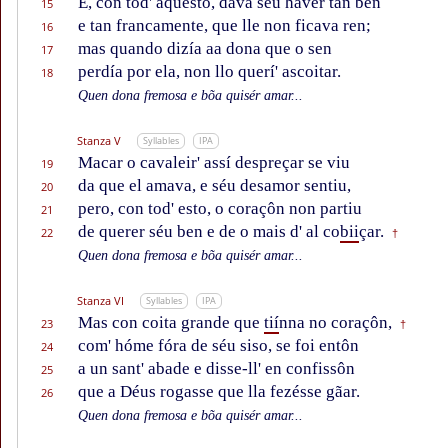
E, con tod' aquesto, dava séu haver tan ben
15
e tan francamente, que lle non ficava ren;
16
mas quando dizía aa dona que o sen
17
perdía por ela, non llo querí' ascoitar.
18
Quen dona fremosa e bõa quisér amar...
Stanza V
Syllables
IPA
Macar o cavaleir' assí despreçar se viu
19
da que el amava, e séu desamor sentiu,
20
pero, con tod' esto, o coraçôn non partiu
21
de querer séu ben e de o mais d' al co
bii
çar.
22
†
Quen dona fremosa e bõa quisér amar...
Stanza VI
Syllables
IPA
Mas con coita grande que
tií
nna no coraçôn,
23
†
com' hóme fóra de séu siso, se foi entôn
24
a un sant' abade e disse-ll' en confissôn
25
que a Déus rogasse que lla fezésse gãar.
26
Quen dona fremosa e bõa quisér amar...