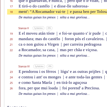
que o guardavan, e nunca,
|
pero que o ir viían,
|
no
16
E tiró-o do castélo
|
e disse-lle saborosa-
17
ment': “A Rocamador vai-te
|
e passa ben per Tolos
18
De muitas guisas los presos
|
sólta a mui grorïosa...
Stanza V
Syllables
IPA
E el moveu atán tóste
|
e foi-se quanto s' ir pude
|
c
19
mandara; mas do castélo
|
foron pós el cavaleiros.
|
20
ca o non guïou a Virgen
|
per carreira pedragosa
21
a Rocamador, sa casa,
|
mas per chãa e viçosa.
22
De muitas guisas los presos
|
sólta a mui grorïosa...
Stanza VI
Syllables
IPA
E pendorou i os férros
|
lógu' e as outras prijões
|
q
23
e contou i ant' os monges
|
e ante toda-las gentes
|
24
e como Santa María
|
en tirá-lo aguçosa
25
fora, per que mui loada
|
foi porend' a Precïosa.
26
De muitas guisas los presos
|
sólta a mui grorïosa...