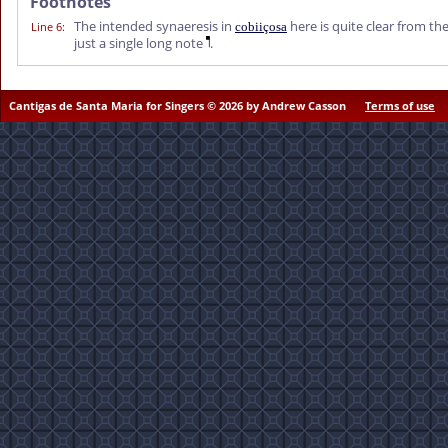
Footnotes
The intended synaeresis in
here is quite clear from th
Line 6
:
cobiiçosa
just a single long note
.
Cantigas de Santa Maria for Singers © 2026 by Andrew Casson
Terms of use