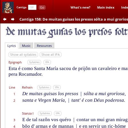
Go
What's new?
Main index
Inde
Cantiga
Cantiga 158
: De muitas guisas los presos sólta a mui grorïo
Lyrics
Music
Resources
Show all syllables
Show all IPA
Epigraph
Syllables
IPA
Esta é como Santa María sacou de prijôn un cavaleiro e ma
pera Rocamador.
Line
Refrain
Syllables
IPA
De muitas guisas los presos
|
sólta a mui grorïosa,
1
santa e Virgen María,
|
tant' é con Déus poderosa.
2
Stanza I
Syllables
IPA
E de tal razôn vos quéro
|
contar un mui gran mirag
3
bõo d' armas e de mannas
|
e en servir un ric-hóme
4