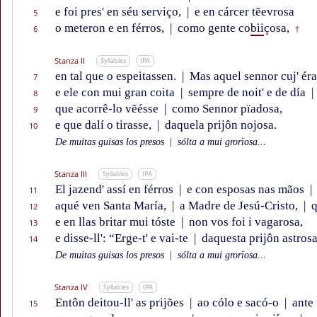
e foi pres' en séu serviço,
|
e en cárcer tẽevrosa
5
o meteron e en férros,
|
como gente co
bii
çosa,
6
†
Stanza II
Syllables
IPA
en tal que o espeitassen.
|
Mas aquel sennor cuj' ér
7
e ele con mui gran coita
|
sempre de noit' e de día
|
8
que acorrê-lo vẽésse
|
como Sennor pïadosa,
9
e que dalí o tirasse,
|
daquela prijôn nojosa.
10
De muitas guisas los presos
|
sólta a mui grorïosa...
Stanza III
Syllables
IPA
El jazend' assí en férros
|
e con esposas nas mãos
|
11
aqué ven Santa María,
|
a Madre de Jesú-Cristo,
|
q
12
e en llas britar mui tóste
|
non vos foi i vagarosa,
13
e disse-ll': “Erge-t' e vai-te
|
daquesta prijôn astrosa
14
De muitas guisas los presos
|
sólta a mui grorïosa...
Stanza IV
Syllables
IPA
Entôn deitou-ll' as prijões
|
ao cólo e sacó-o
|
ante 
15