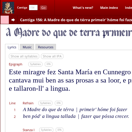
Go
What's new?
Main index
Inde
Cantiga
Cantiga 156
: A Madre do que de térra primeir' hóme foi faz
Lyrics
Music
Resources
Show all syllables
Show all IPA
Epigraph
Syllables
IPA
Este miragre fez Santa María en Cunnegro 
cantava mui ben as sas prosas a sa loor, e
e tallaron-ll' a lingua.
Line
Refrain
Syllables
IPA
A Madre do que de térra
|
primeir' hóme foi fazer
1
ben pód' a lingua tallada
|
fazer que póssa crecer.
2
Stanza I
Syllables
IPA