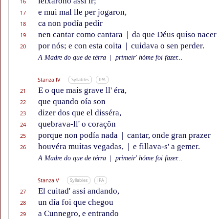
leixárono assí ir;
16
e mui mal lle per jogaron,
17
ca non podía pedir
18
nen cantar como cantara
|
da que Déus quiso nacer
19
por nós; e con esta coita
|
cuidava o sen perder.
20
A Madre do que de térra
|
primeir' hóme foi fazer...
Stanza IV
Syllables
IPA
E o que mais grave ll' éra,
21
que quando oía son
22
dizer dos que el disséra,
23
quebrava-ll' o coraçôn
24
porque non podía nada
|
cantar, onde gran prazer
25
houvéra muitas vegadas,
|
e fillava-s' a gemer.
26
A Madre do que de térra
|
primeir' hóme foi fazer...
Stanza V
Syllables
IPA
El cuitad' assí andando,
27
un día foi que chegou
28
a Cunnegro, e entrando
29