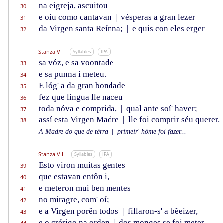
na eigreja, ascuitou
30
e oiu como cantavan
|
vésperas a gran lezer
31
da Virgen santa Reínna;
|
e quis con eles erger
32
Stanza VI
Syllables
IPA
sa vóz, e sa voontade
33
e sa punna i meteu.
34
E lóg' a da gran bondade
35
fez que lingua lle naceu
36
toda nóva e comprida,
|
qual ante soí' haver;
37
assí esta Virgen Madre
|
lle foi comprir séu querer.
38
A Madre do que de térra
|
primeir' hóme foi fazer...
Stanza VII
Syllables
IPA
Esto viron muitas gentes
39
que estavan entôn i,
40
e meteron mui ben mentes
41
no miragre, com' oí;
42
e a Virgen porên todos
|
fillaron-s' a bẽeizer,
43
e o crérigo na orden
|
dos monges se foi meter.
44