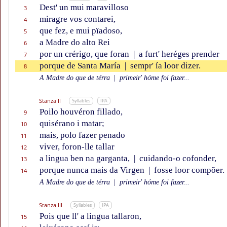
Dest' un mui maravilloso
3
miragre vos contarei,
4
que fez, e mui pïadoso,
5
a Madre do alto Rei
6
por un crérigo, que foran
|
a furt' heréges prender
7
porque de Santa María
|
sempr' ía loor dizer.
8
A Madre do que de térra
|
primeir' hóme foi fazer...
Stanza II
Syllables
IPA
Poilo houvéron fillado,
9
quisérano i matar;
10
mais, polo fazer penado
11
viver, foron-lle tallar
12
a lingua ben na garganta,
|
cuidando-o cofonder,
13
porque nunca mais da Virgen
|
fosse loor compõer.
14
A Madre do que de térra
|
primeir' hóme foi fazer...
Stanza III
Syllables
IPA
Pois que ll' a lingua tallaron,
15