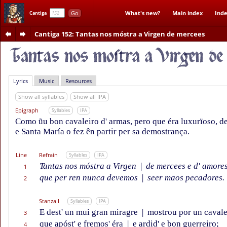
Go
What's new?
Main index
Inde
Cantiga
Cantiga 152
: Tantas nos móstra a Virgen de mercees
Lyrics
Music
Resources
Show all syllables
Show all IPA
Epigraph
Syllables
IPA
Como ũu bon cavaleiro d' armas, pero que éra luxurïoso, d
e Santa María o fez ên partir per sa demostrança.
Line
Refrain
Syllables
IPA
Tantas nos móstra a Virgen
|
de mercees e d' amore
1
que per ren nunca devemos
|
seer maos pecadores.
2
Stanza I
Syllables
IPA
E dest' un mui gran miragre
|
mostrou por un cavale
3
que apóst' e fremos' éra
|
e ardid' e bon guerreiro;
4