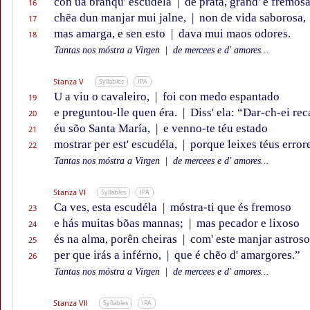
con ũa branqu' escudéla
|
de prata, grand' e fremosa
16
chẽa dun manjar mui jalne,
|
non de vida saborosa,
17
mas amarga, e sen esto
|
dava mui maos odores.
18
Tantas nos móstra a Virgen
|
de mercees e d' amores...
Stanza V
Syllables
IPA
U a viu o cavaleiro,
|
foi con medo espantado
19
e preguntou-lle quen éra.
|
Diss' ela: “Dar-ch-ei rec
20
éu sõo Santa María,
|
e venno-te téu estado
21
mostrar per est' escudéla,
|
porque leixes téus errore
22
Tantas nos móstra a Virgen
|
de mercees e d' amores...
Stanza VI
Syllables
IPA
Ca ves, esta escudéla
|
móstra-ti que és fremoso
23
e hás muitas bõas mannas;
|
mas pecador e lixoso
24
és na alma, porên cheiras
|
com' este manjar astroso
25
per que irás a inférno,
|
que é chẽo d' amargores.”
26
Tantas nos móstra a Virgen
|
de mercees e d' amores...
Stanza VII
Syllables
IPA