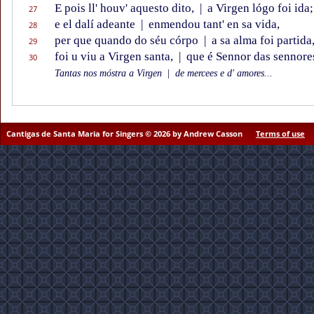
E pois ll' houv' aquesto dito,
|
a Virgen lógo foi ida;
27
e el dalí adeante
|
enmendou tant' en sa vida,
28
per que quando do séu córpo
|
a sa alma foi partida
29
foi u viu a Virgen santa,
|
que é Sennor das sennore
30
Tantas nos móstra a Virgen
|
de mercees e d' amores...
Cantigas de Santa Maria for Singers © 2026 by Andrew Casson
Terms of use