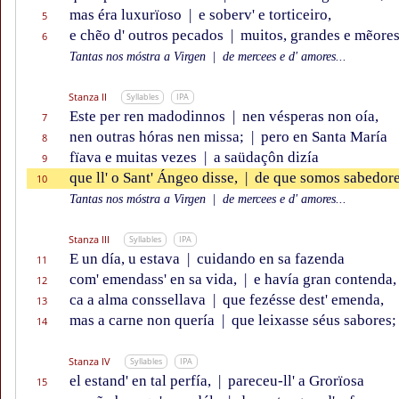
mas éra luxurïoso
|
e soberv' e torticeiro,
5
e chẽo d' outros pecados
|
muitos, grandes e mẽores
6
Tantas nos móstra a Virgen
|
de mercees e d' amores...
Stanza II
Syllables
IPA
Este per ren madodinnos
|
nen vésperas non oía,
7
nen outras hóras nen missa;
|
pero en Santa María
8
fïava e muitas vezes
|
a saüdaçôn dizía
9
que ll' o Sant' Ángeo disse,
|
de que somos sabedore
10
Tantas nos móstra a Virgen
|
de mercees e d' amores...
Stanza III
Syllables
IPA
E un día, u estava
|
cuidando en sa fazenda
11
com' emendass' en sa vida,
|
e havía gran contenda,
12
ca a alma conssellava
|
que fezésse dest' emenda,
13
mas a carne non quería
|
que leixasse séus sabores;
14
Stanza IV
Syllables
IPA
el estand' en tal perfía,
|
pareceu-ll' a Grorïosa
15