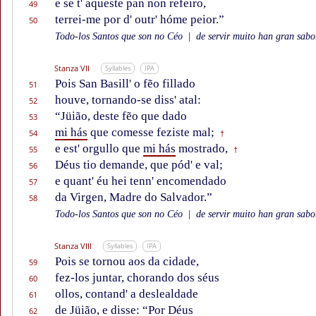
e se t' aqueste pan non refeiro,
49
terrei-me por d' outr' hóme peior.”
50
Todo-los Santos que son no Céo
|
de servir muito han gran sabor
Stanza VII
Syllables
IPA
Pois San Basill' o fẽo fillado
51
houve, tornando-se diss' atal:
52
“Jüião, deste fẽo que dado
53
mi hás
que comesse feziste mal;
54
†
e est' orgullo que
mi hás
mostrado,
55
†
Déus tio demande, que pód' e val;
56
e quant' éu hei tenn' encomendado
57
da Virgen, Madre do Salvador.”
58
Todo-los Santos que son no Céo
|
de servir muito han gran sabor
Stanza VIII
Syllables
IPA
Pois se tornou aos da cidade,
59
fez-los juntar, chorando dos séus
60
ollos, contand' a deslealdade
61
de Jüião, e disse: “Por Déus
62