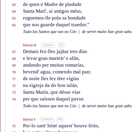
de quen é Madre de pïadade
63
Santa Marí', ai amigos méus,
64
roguemos-lle pola sa bondade
65
que nos guarde daquel traedor.”
66
Todo-los Santos que son no Céo
|
de servir muito han gran sabor
Stanza IX
Syllables
IPA
Demais fez-lles jajũar tres días
67
e levar gran marteir' e afán,
68
andando per muitas romarías,
69
bevend' agua, comendo mal pan;
70
de noite lles fez tẽer vigías
71
na eigreja da do bon talán,
72
Santa María, que désse vías
73
per que saíssen daquel pavor.
74
Todo-los Santos que son no Céo
|
de servir muito han gran sabor
Stanza X
Syllables
IPA
Poi-lo sant' hóm' aquest' houve feito,
75