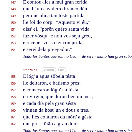
E contou-lles a mui gran ferida
147
que ll' un cavaleiro branco déu,
148
per que alma tan tóste partida
149
lle foi do córp'. “Aquesto vi éu,”
150
diss' el, “porên quéro santa vida
151
fazer vósqu', e non vos seja gréu,
152
e receber vóssa lei comprida,
153
e serei dela preegador.”
154
Todo-los Santos que son no Céo
|
de servir muito han gran sabor
Stanza XX
Syllables
IPA
E lóg' a agua sôbela tésta
155
lle deitaron, e batismo pres;
156
e começaron lógu' i a fésta
157
da Virgen, que durou ben un mes;
158
e cada día pela gran sésta
159
vinnan da hóst' un e dous e tres,
160
que lles contaron da mórt' a gésta
161
que pres Jüião a gran door.
162
Todo-los Santos que son no Céo
|
de servir muito han gran sabor