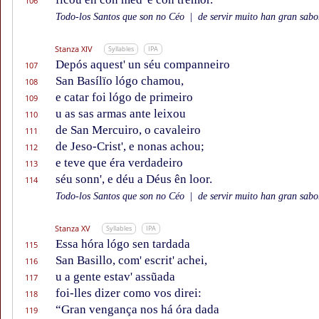
106
Todo-los Santos que son no Céo
|
de servir muito han gran sabor
Stanza XIV
Syllables
IPA
Depós aquest' un séu companneiro
107
San Basílïo lógo chamou,
108
e catar foi lógo de primeiro
109
u as sas armas ante leixou
110
de San Mercuiro, o cavaleiro
111
de Jeso-Crist', e nonas achou;
112
e teve que éra verdadeiro
113
séu sonn', e déu a Déus ên loor.
114
Todo-los Santos que son no Céo
|
de servir muito han gran sabor
Stanza XV
Syllables
IPA
Essa hóra lógo sen tardada
115
San Basillo, com' escrit' achei,
116
u a gente estav' assũada
117
foi-lles dizer como vos direi:
118
“Gran vengança nos há óra dada
119