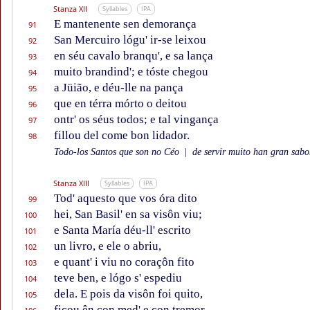
Stanza XII
Syllables
IPA
E mantenente sen demorança
91
San Mercuiro lógu' ir-se leixou
92
en séu cavalo branqu', e sa lança
93
muito brandind'; e tóste chegou
94
a Jüião, e déu-lle na pança
95
que en térra mórto o deitou
96
ontr' os séus todos; e tal vingança
97
fillou del come bon lidador.
98
Todo-los Santos que son no Céo
|
de servir muito han gran sabor
Stanza XIII
Syllables
IPA
Tod' aquesto que vos óra dito
99
hei, San Basil' en sa visôn viu;
100
e Santa María déu-ll' escrito
101
un livro, e ele o abriu,
102
e quant' i viu no coraçôn fito
103
teve ben, e lógo s' espediu
104
dela. E pois da visôn foi quito,
105
ficou ên con med' e con tremor.