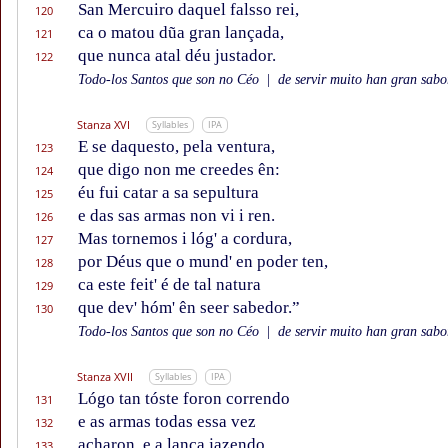
San Mercuiro daquel falsso rei,
120
ca o matou dũa gran lançada,
121
que nunca atal déu justador.
122
Todo-los Santos que son no Céo
|
de servir muito han gran sabor
Stanza XVI
Syllables
IPA
E se daquesto, pela ventura,
123
que digo non me creedes ên:
124
éu fui catar a sa sepultura
125
e das sas armas non vi i ren.
126
Mas tornemos i lóg' a cordura,
127
por Déus que o mund' en poder ten,
128
ca este feit' é de tal natura
129
que dev' hóm' ên seer sabedor.”
130
Todo-los Santos que son no Céo
|
de servir muito han gran sabor
Stanza XVII
Syllables
IPA
Lógo tan tóste foron correndo
131
e as armas todas essa vez
132
acharon, e a lança jazendo,
133