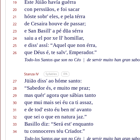
Este Jüião havía guérra
19
con perssïãos, e foi sacar
20
hóste sobr' eles, e pela térra
21
de Cesaira houve de passar;
22
e San Basill' a pé dũa sérra
23
saiu a el por xe ll' homillar,
24
e diss' assí: “Aquel que non érra,
25
que Déus é, te salv', Emperador.”
26
Todo-los Santos que son no Céo
|
de servir muito han gran sabor
Stanza IV
Syllables
IPA
Jüião diss' ao hóme santo:
27
“Sabedor és, e muito me praz;
28
mas quér' agora que sábias tanto
29
que mui mais sei éu ca ti assaz,
30
e de tod' esto éu ben m' avanto
31
que sei o que en natura jaz.”
32
Basillo diz: “Será est' enquanto
33
tu connoceres téu Crïador.”
34
Todo-los Santos que son no Céo
|
de servir muito han gran sabor