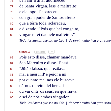
ben ant' o altar adormeceu
76
da Santa Virgen, lass' e maltreito;
77
e ela lógo ll' apareceu
78
con gran poder de Santos afeito
79
que a térra toda 'sclareceu,
80
e dizendo: “Pois que hei congeito,
81
vingar-m-ei daquele malfeitor.”
82
Todo-los Santos que son no Céo
|
de servir muito han gran sabor
Stanza XI
Syllables
IPA
Pois esto disse, chamar mandava
83
San Mercuiro e disse-ll' assí:
84
“Jüião falsso, que rezõava
85
mal a méu Fill' e peior a mi,
86
por quanto mal nos ele buscava
87
dá-nos dereito del ben alí
88
du vai ontr' os séus, en que fïava,
89
e sei de nós ambos vingador.”
90
Todo-los Santos que son no Céo
|
de servir muito han gran sabor