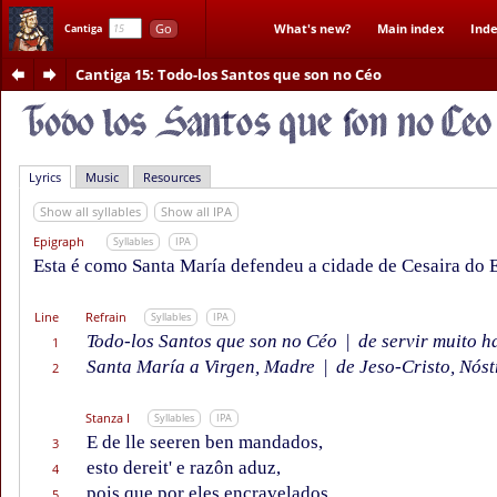
Go
What's new?
Main index
Inde
Cantiga
Cantiga 15
: Todo-los Santos que son no Céo
Lyrics
Music
Resources
Show all syllables
Show all IPA
Epigraph
Syllables
IPA
Esta é como Santa María defendeu a cidade de Cesaira do 
Line
Refrain
Syllables
IPA
Todo-los Santos que son no Céo
|
de servir muito h
1
Santa María a Virgen, Madre
|
de Jeso-Cristo, Nóst
2
Stanza I
Syllables
IPA
E de lle seeren ben mandados,
3
esto dereit' e razôn aduz,
4
pois que por eles encravelados
5