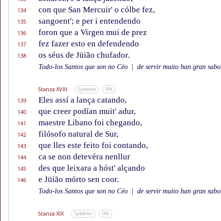
con que San Mercuir' o cólbe fez,
134
sangoent'; e per i entendendo
135
foron que a Virgen mui de prez
136
fez fazer esto en defendendo
137
os séus de Jüião chufador.
138
Todo-los Santos que son no Céo
|
de servir muito han gran sabor
Stanza XVIII
Syllables
IPA
Eles assí a lança catando,
139
que creer podían muit' adur,
140
maestre Libano foi chegando,
141
filósofo natural de Sur,
142
que lles este feito foi contando,
143
ca se non detevéra nenllur
144
des que leixara a hóst' alçando
145
e Jüião mórto sen coor.
146
Todo-los Santos que son no Céo
|
de servir muito han gran sabor
Stanza XIX
Syllables
IPA