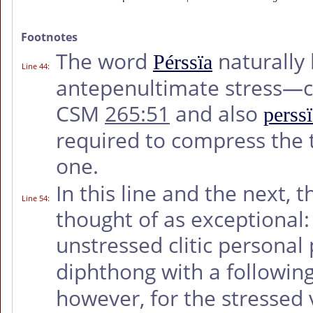
Footnotes
The word
naturally 
Pérssïa
Line 44
:
antepenultimate stress
CSM
265:51
and also
perss
required to compress the t
one.
In this line and the next,
Line 54
:
thought of as exceptional: i
unstressed clitic persona
diphthong with a followin
however, for the stressed 