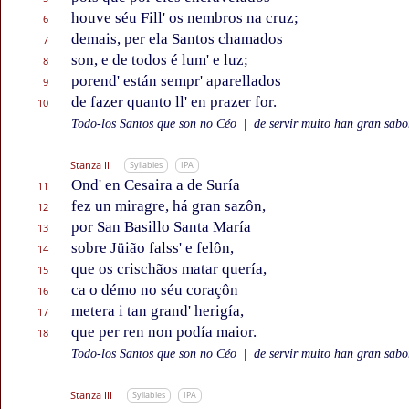
houve séu Fill' os nembros na cruz;
6
demais, per ela Santos chamados
7
son, e de todos é lum' e luz;
8
porend' están sempr' aparellados
9
de fazer quanto ll' en prazer for.
10
Todo-los Santos que son no Céo
|
de servir muito han gran sabor
Stanza II
Syllables
IPA
Ond' en Cesaira a de Suría
11
fez un miragre, há gran sazôn,
12
por San Basillo Santa María
13
sobre Jüião falss' e felôn,
14
que os crischãos matar quería,
15
ca o démo no séu coraçôn
16
metera i tan grand' herigía,
17
que per ren non podía maior.
18
Todo-los Santos que son no Céo
|
de servir muito han gran sabor
Stanza III
Syllables
IPA