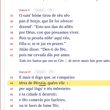
Stanza V
Syllables
IPA
O sant' hóme tirou de séu sẽo
35
pan d' horjo, que lle foi ofrecer
36
dizend': “Esto nos dan do allẽo
37
por Déus, con que possamos viver.
38
Pois ta pessõa nóbr' aquí vẽo,
39
filla-o, se te jaz en prazer.”
40
Jüião disse: “Den-ti do fẽo,
41
pois me cevada dás por amor.
42
Todo-los Santos que son no Céo
|
de servir muito han gran sabor
Stanza VI
Syllables
IPA
E mais ti digo que, se conqueiro
43
térra de Pér
ssïa
, quéro vĩir
44
†
per aquí lógu' e téu mõesteiro
45
e ta cidade ti destroír;
46
e fẽo comerás por fazfeiro,
47
ou te farei de fame fĩir;
48