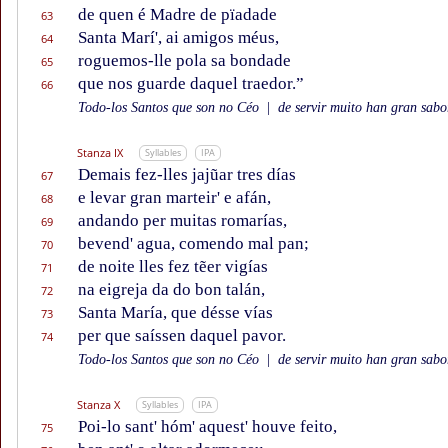
de quen é Madre de pïadade
63
Santa Marí', ai amigos méus,
64
roguemos-lle pola sa bondade
65
que nos guarde daquel traedor.”
66
Todo-los Santos que son no Céo
|
de servir muito han gran sabor
Stanza IX
Syllables
IPA
Demais fez-lles jajũar tres días
67
e levar gran marteir' e afán,
68
andando per muitas romarías,
69
bevend' agua, comendo mal pan;
70
de noite lles fez tẽer vigías
71
na eigreja da do bon talán,
72
Santa María, que désse vías
73
per que saíssen daquel pavor.
74
Todo-los Santos que son no Céo
|
de servir muito han gran sabor
Stanza X
Syllables
IPA
Poi-lo sant' hóm' aquest' houve feito,
75