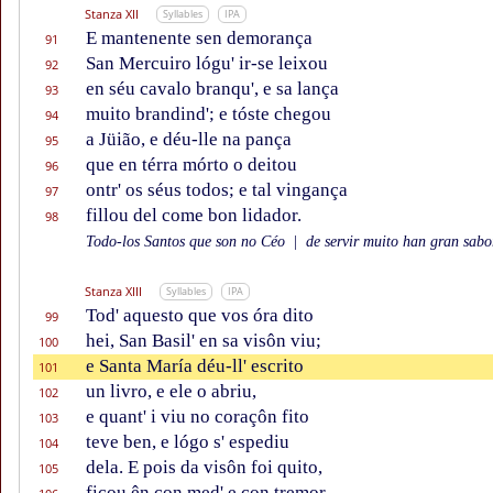
Stanza XII
Syllables
IPA
E mantenente sen demorança
91
San Mercuiro lógu' ir-se leixou
92
en séu cavalo branqu', e sa lança
93
muito brandind'; e tóste chegou
94
a Jüião, e déu-lle na pança
95
que en térra mórto o deitou
96
ontr' os séus todos; e tal vingança
97
fillou del come bon lidador.
98
Todo-los Santos que son no Céo
|
de servir muito han gran sabor
Stanza XIII
Syllables
IPA
Tod' aquesto que vos óra dito
99
hei, San Basil' en sa visôn viu;
100
e Santa María déu-ll' escrito
101
un livro, e ele o abriu,
102
e quant' i viu no coraçôn fito
103
teve ben, e lógo s' espediu
104
dela. E pois da visôn foi quito,
105
ficou ên con med' e con tremor.