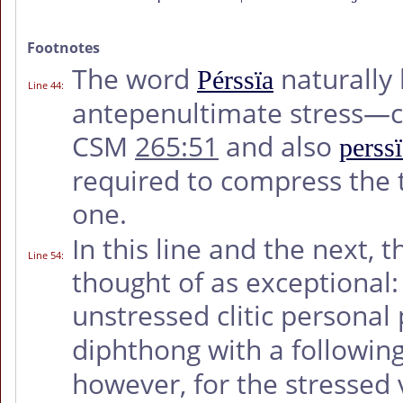
Footnotes
The word
naturally 
Pérssïa
Line 44
:
antepenultimate stress
CSM
265:51
and also
perss
required to compress the t
one.
In this line and the next,
Line 54
:
thought of as exceptional: i
unstressed clitic persona
diphthong with a followin
however, for the stressed 