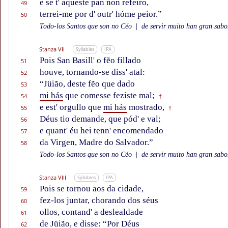
e se t' aqueste pan non refeiro,
49
terrei-me por d' outr' hóme peior.”
50
Todo-los Santos que son no Céo
|
de servir muito han gran sabor
Stanza VII
Syllables
IPA
Pois San Basill' o fẽo fillado
51
houve, tornando-se diss' atal:
52
“Jüião, deste fẽo que dado
53
mi hás
que comesse feziste mal;
54
†
e est' orgullo que
mi hás
mostrado,
55
†
Déus tio demande, que pód' e val;
56
e quant' éu hei tenn' encomendado
57
da Virgen, Madre do Salvador.”
58
Todo-los Santos que son no Céo
|
de servir muito han gran sabor
Stanza VIII
Syllables
IPA
Pois se tornou aos da cidade,
59
fez-los juntar, chorando dos séus
60
ollos, contand' a deslealdade
61
de Jüião, e disse: “Por Déus
62