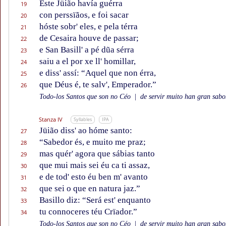
Este Jüião havía guérra
19
con perssïãos, e foi sacar
20
hóste sobr' eles, e pela térra
21
de Cesaira houve de passar;
22
e San Basill' a pé dũa sérra
23
saiu a el por xe ll' homillar,
24
e diss' assí: “Aquel que non érra,
25
que Déus é, te salv', Emperador.”
26
Todo-los Santos que son no Céo
|
de servir muito han gran sabor
Stanza IV
Syllables
IPA
Jüião diss' ao hóme santo:
27
“Sabedor és, e muito me praz;
28
mas quér' agora que sábias tanto
29
que mui mais sei éu ca ti assaz,
30
e de tod' esto éu ben m' avanto
31
que sei o que en natura jaz.”
32
Basillo diz: “Será est' enquanto
33
tu connoceres téu Crïador.”
34
Todo-los Santos que son no Céo
|
de servir muito han gran sabor