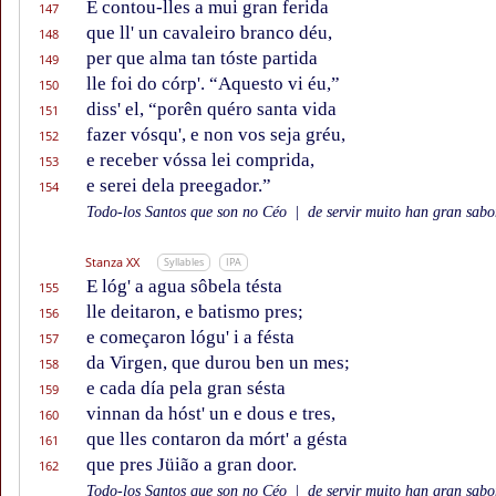
E contou-lles a mui gran ferida
147
que ll' un cavaleiro branco déu,
148
per que alma tan tóste partida
149
lle foi do córp'. “Aquesto vi éu,”
150
diss' el, “porên quéro santa vida
151
fazer vósqu', e non vos seja gréu,
152
e receber vóssa lei comprida,
153
e serei dela preegador.”
154
Todo-los Santos que son no Céo
|
de servir muito han gran sabor
Stanza XX
Syllables
IPA
E lóg' a agua sôbela tésta
155
lle deitaron, e batismo pres;
156
e começaron lógu' i a fésta
157
da Virgen, que durou ben un mes;
158
e cada día pela gran sésta
159
vinnan da hóst' un e dous e tres,
160
que lles contaron da mórt' a gésta
161
que pres Jüião a gran door.
162
Todo-los Santos que son no Céo
|
de servir muito han gran sabor