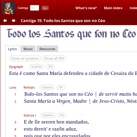
Go
What's new?
Main index
Inde
Cantiga
Cantiga 15
: Todo-los Santos que son no Céo
Lyrics
Music
Resources
Show all syllables
Show all IPA
Epigraph
Syllables
IPA
Esta é como Santa María defendeu a cidade de Cesaira do 
Line
Refrain
Syllables
IPA
Todo-los Santos que son no Céo
|
de servir muito h
1
Santa María a Virgen, Madre
|
de Jeso-Cristo, Nóst
2
Stanza I
Syllables
IPA
E de lle seeren ben mandados,
3
esto dereit' e razôn aduz,
4
pois que por eles encravelados
5