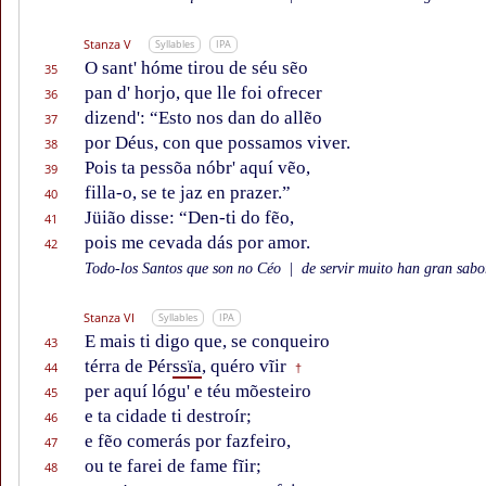
Stanza V
Syllables
IPA
O sant' hóme tirou de séu sẽo
35
pan d' horjo, que lle foi ofrecer
36
dizend': “Esto nos dan do allẽo
37
por Déus, con que possamos viver.
38
Pois ta pessõa nóbr' aquí vẽo,
39
filla-o, se te jaz en prazer.”
40
Jüião disse: “Den-ti do fẽo,
41
pois me cevada dás por amor.
42
Todo-los Santos que son no Céo
|
de servir muito han gran sabor
Stanza VI
Syllables
IPA
E mais ti digo que, se conqueiro
43
térra de Pér
ssïa
, quéro vĩir
44
†
per aquí lógu' e téu mõesteiro
45
e ta cidade ti destroír;
46
e fẽo comerás por fazfeiro,
47
ou te farei de fame fĩir;
48