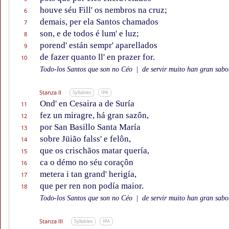
houve séu Fill' os nembros na cruz;
6
demais, per ela Santos chamados
7
son, e de todos é lum' e luz;
8
porend' están sempr' aparellados
9
de fazer quanto ll' en prazer for.
10
Todo-los Santos que son no Céo
|
de servir muito han gran sabor
Stanza II
Syllables
IPA
Ond' en Cesaira a de Suría
11
fez un miragre, há gran sazôn,
12
por San Basillo Santa María
13
sobre Jüião falss' e felôn,
14
que os crischãos matar quería,
15
ca o démo no séu coraçôn
16
metera i tan grand' herigía,
17
que per ren non podía maior.
18
Todo-los Santos que son no Céo
|
de servir muito han gran sabor
Stanza III
Syllables
IPA