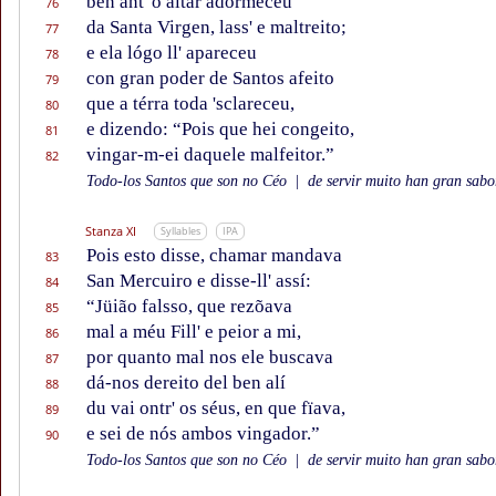
ben ant' o altar adormeceu
76
da Santa Virgen, lass' e maltreito;
77
e ela lógo ll' apareceu
78
con gran poder de Santos afeito
79
que a térra toda 'sclareceu,
80
e dizendo: “Pois que hei congeito,
81
vingar-m-ei daquele malfeitor.”
82
Todo-los Santos que son no Céo
|
de servir muito han gran sabor
Stanza XI
Syllables
IPA
Pois esto disse, chamar mandava
83
San Mercuiro e disse-ll' assí:
84
“Jüião falsso, que rezõava
85
mal a méu Fill' e peior a mi,
86
por quanto mal nos ele buscava
87
dá-nos dereito del ben alí
88
du vai ontr' os séus, en que fïava,
89
e sei de nós ambos vingador.”
90
Todo-los Santos que son no Céo
|
de servir muito han gran sabor