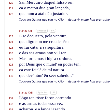
San Mercuiro daquel falsso rei,
120
ca o matou dũa gran lançada,
121
que nunca atal déu justador.
122
Todo-los Santos que son no Céo
|
de servir muito han gran sabor
Stanza XVI
Syllables
IPA
E se daquesto, pela ventura,
123
que digo non me creedes ên:
124
éu fui catar a sa sepultura
125
e das sas armas non vi i ren.
126
Mas tornemos i lóg' a cordura,
127
por Déus que o mund' en poder ten,
128
ca este feit' é de tal natura
129
que dev' hóm' ên seer sabedor.”
130
Todo-los Santos que son no Céo
|
de servir muito han gran sabor
Stanza XVII
Syllables
IPA
Lógo tan tóste foron correndo
131
e as armas todas essa vez
132
acharon, e a lança jazendo,
133