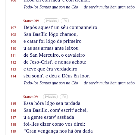
106
Todo-los Santos que son no Céo
|
de servir muito han gran sabor
Stanza XIV
Syllables
IPA
Depós aquest' un séu companneiro
107
San Basílïo lógo chamou,
108
e catar foi lógo de primeiro
109
u as sas armas ante leixou
110
de San Mercuiro, o cavaleiro
111
de Jeso-Crist', e nonas achou;
112
e teve que éra verdadeiro
113
séu sonn', e déu a Déus ên loor.
114
Todo-los Santos que son no Céo
|
de servir muito han gran sabor
Stanza XV
Syllables
IPA
Essa hóra lógo sen tardada
115
San Basillo, com' escrit' achei,
116
u a gente estav' assũada
117
foi-lles dizer como vos direi:
118
“Gran vengança nos há óra dada
119