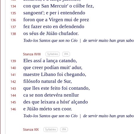
con que San Mercuir' o cólbe fez,
134
sangoent'; e per i entendendo
135
foron que a Virgen mui de prez
136
fez fazer esto en defendendo
137
os séus de Jüião chufador.
138
Todo-los Santos que son no Céo
|
de servir muito han gran sabor
Stanza XVIII
Syllables
IPA
Eles assí a lança catando,
139
que creer podían muit' adur,
140
maestre Libano foi chegando,
141
filósofo natural de Sur,
142
que lles este feito foi contando,
143
ca se non detevéra nenllur
144
des que leixara a hóst' alçando
145
e Jüião mórto sen coor.
146
Todo-los Santos que son no Céo
|
de servir muito han gran sabor
Stanza XIX
Syllables
IPA