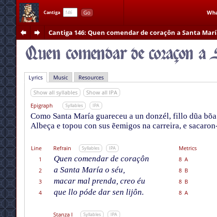
Go
Wha
Cantiga
Cantiga 146
: Quen comendar de coraçôn a Santa Marí
Lyrics
Music
Resources
Show all syllables
Show all IPA
Epigraph
Syllables
IPA
Como Santa María guareceu a un donzél, fillo dũa bõa 
Albeça e topou con sus ẽemigos na carreira, e sacaron-l
Line
Refrain
Metrics
Syllables
IPA
Quen comendar de coraçôn
1
8 A
a Santa María o séu,
2
8 B
macar mal prenda, creo éu
3
8 B
que llo póde dar sen lijôn.
4
8 A
Stanza I
Syllables
IPA