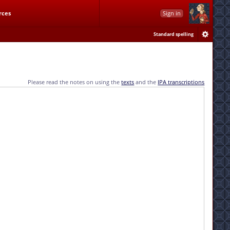
rces
Sign in
Standard spelling
Please read the notes on using the
texts
and the
IPA transcriptions