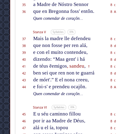
a Madre de Nóstro Sennor
35
8 c
que en Bregonna foss' entôn.
36
8 A
Quen comendar de coraçôn...
Stanza V
Syllables
IPA
Mais la madre lle defendeu
37
8 c
que non fosse per ren alá,
38
8 d
e con el muito contendeu,
39
8 c
dizendo: “Maa gent' i há
40
8 d
de téus ẽemigos
, sandeu
,
41
8 c
†
ben sei que ren non te guarrá
42
8 d
de mórt'.” E el nona creeu,
43
8 c
e foi-s' e prendeu ocajôn.
44
8 A
Quen comendar de coraçôn...
Stanza VI
Syllables
IPA
E u séu caminno fillou
45
8 c
por ir aa Madre de Déus,
46
8 d
alá u el ía, topou
47
8 c