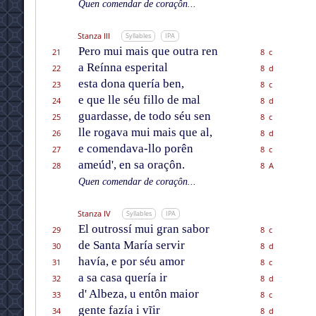
Quen comendar de coraçôn...
Stanza III
Syllables
IPA
Pero mui mais que outra ren
21
8 c
a Reínna esperital
22
8 d
esta dona quería ben,
23
8 c
e que lle séu fillo de mal
24
8 d
guardasse, de todo séu sen
25
8 c
lle rogava mui mais que al,
26
8 d
e comendava-llo porên
27
8 c
ameúd', en sa oraçôn.
28
8 A
Quen comendar de coraçôn...
Stanza IV
Syllables
IPA
El outrossí mui gran sabor
29
8 c
de Santa María servir
30
8 d
havía, e por séu amor
31
8 c
a sa casa quería ir
32
8 d
d' Albeza, u entôn maior
33
8 c
gente fazía i vĩir
34
8 d