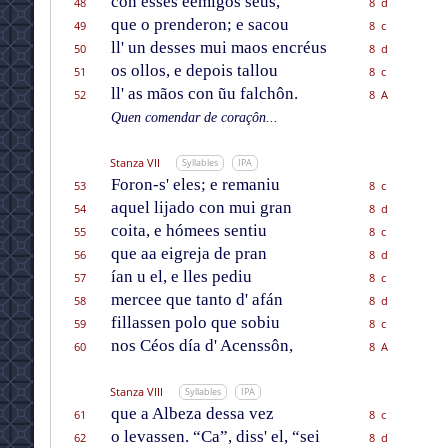
con esses ẽemigos séus,
48
8 d
que o prenderon; e sacou
49
8 c
ll' un desses mui maos encréus
50
8 d
os ollos, e depois tallou
51
8 c
ll' as mãos con ũu falchôn.
52
8 A
Quen comendar de coraçôn...
Stanza VII
Syllables
IPA
Foron-s' eles; e remaniu
53
8 c
aquel lijado con mui gran
54
8 d
coita, e hómees sentiu
55
8 c
que aa eigreja de pran
56
8 d
ían u el, e lles pediu
57
8 c
mercee que tanto d' afán
58
8 d
fillassen polo que sobiu
59
8 c
nos Céos día d' Acenssôn,
60
8 A
Stanza VIII
Syllables
IPA
que a Albeza dessa vez
61
8 c
o levassen. “Ca”, diss' el, “sei
62
8 d