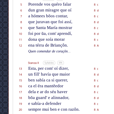
Porende vos quéro falar
5
8 c
dun gran miragre que oí
6
8 d
a hómees bõos contar,
7
8 c
que juravan que foi assí,
8
8 d
que Santa María mostrar
9
8 c
foi por ũa, com' aprendí,
10
8 d
dona que soía morar
11
8 c
ena térra de Brïançôn.
12
8 A
Quen comendar de coraçôn...
Stanza II
Syllables
IPA
Esta, per com' oí dizer,
13
8 c
un fill' havía que maior
14
8 d
ben sabía ca si querer,
15
8 c
ca el éra mantẽedor
16
8 d
dela e ar do séu haver
17
8 c
bõa guard' e alinnador,
18
8 d
e sabía-a defender
19
8 c
sempre mui ben e con razôn.
20
8 A