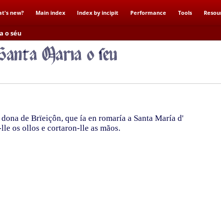
t's new?
Main index
Index by incipit
Performance
Tools
Resou
a o séu
dona de Brïeiçôn, que ía en romaría a Santa María d'
le os ollos e cortaron-lle as mãos.