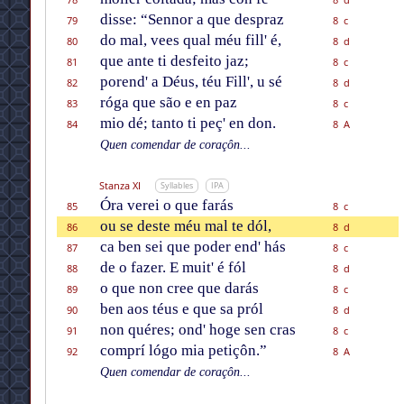
disse: “Sennor a que despraz
79
8 c
do mal, vees qual méu fill' é,
80
8 d
que ante ti desfeito jaz;
81
8 c
porend' a Déus, téu Fill', u sé
82
8 d
róga que são e en paz
83
8 c
mio dé; tanto ti peç' en don.
84
8 A
Quen comendar de coraçôn...
Stanza XI
Syllables
IPA
Óra verei o que farás
85
8 c
ou se deste méu mal te dól,
86
8 d
ca ben sei que poder end' hás
87
8 c
de o fazer. E muit' é fól
88
8 d
o que non cree que darás
89
8 c
ben aos téus e que sa pról
90
8 d
non quéres; ond' hoge sen cras
91
8 c
comprí lógo mia petiçôn.”
92
8 A
Quen comendar de coraçôn...