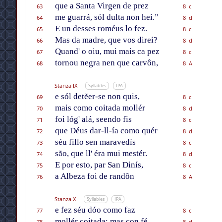
que a Santa Virgen de prez
63
8 c
me guarrá, sól dulta non hei.”
64
8 d
E un desses roméus lo fez.
65
8 c
Mas da madre, que vos direi?
66
8 d
Quand' o oiu, mui mais ca pez
67
8 c
tornou negra nen que carvôn,
68
8 A
Stanza IX
Syllables
IPA
e sól detẽer-se non quis,
69
8 c
mais como coitada mollér
70
8 d
foi lóg' alá, seendo fis
71
8 c
que Déus dar-ll-ía como quér
72
8 d
séu fillo sen maravedís
73
8 c
são, que ll' éra mui mestér.
74
8 d
E por esto, par San Dinís,
75
8 c
a Albeza foi de randôn
76
8 A
Stanza X
Syllables
IPA
e fez séu dóo como faz
77
8 c
mollér coitada; mas con fé
78
8 d