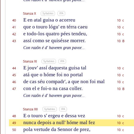
Stanza X
Syllables
IPA
E en atal guisa o acorreu
40
10 c
que o touro lógu' en térra caeu
41
10 c
e todo-los quatro pées tendeu,
42
10 c
assí como se quisésse morrer.
43
10 B
Con razôn é d' haveren gran pavor...
Stanza XI
Syllables
IPA
E jouv' assí daquesta guisa tal
44
10 c
atá que o hóme foi no portal
45
10 c
de cas séu compadr', a que non foi mal
46
10 c
con el e foi-o na casa coller.
47
10 B
Con razôn é d' haveren gran pavor...
Stanza XII
Syllables
IPA
E o touro s' ergeu e dessa vez
48
10 c
nunca depois a null' hóme mal fez
49
10 c
pola vertude da Sennor de prez,
50
10 c