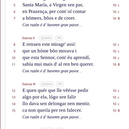
Santa María, a Virgen sen par,
5
10 c
en Prazença, per com' oí contar
6
10 c
a hómees, bõos e de creer.
7
10 B
Con razôn é d' haveren gran pavor...
Stanza II
Syllables
IPA
E retraen este miragr' assí:
8
10 c
que un hóme bõo morava i
9
10 c
que esta Sennor, com' éu aprendí,
10
10 c
sabía mui mais d' al ren ben querer.
11
10 B
Con razôn é d' haveren gran pavor...
Stanza III
Syllables
IPA
E quen quér que lle vẽésse pedir
12
10 c
algo por ela, lógo sen falir
13
10 c
llo dava sen delongar nen mentir,
14
10 c
ca non quería per ren falecer.
15
10 B
Con razôn é d' haveren gran pavor...