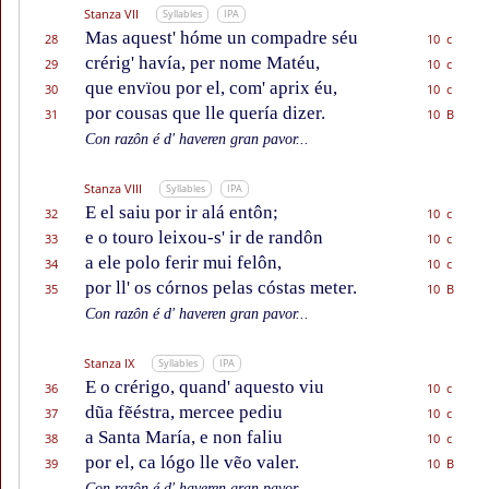
Stanza VII
Syllables
IPA
Mas aquest' hóme un compadre séu
28
10 c
crérig' havía, per nome Matéu,
29
10 c
que envïou por el, com' aprix éu,
30
10 c
por cousas que lle quería dizer.
31
10 B
Con razôn é d' haveren gran pavor...
Stanza VIII
Syllables
IPA
E el saiu por ir alá entôn;
32
10 c
e o touro leixou-s' ir de randôn
33
10 c
a ele polo ferir mui felôn,
34
10 c
por ll' os córnos pelas cóstas meter.
35
10 B
Con razôn é d' haveren gran pavor...
Stanza IX
Syllables
IPA
E o crérigo, quand' aquesto viu
36
10 c
dũa fẽéstra, mercee pediu
37
10 c
a Santa María, e non faliu
38
10 c
por el, ca lógo lle vẽo valer.
39
10 B
Con razôn é d' haveren gran pavor...