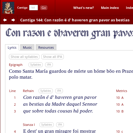
Go
What's new?
Main index
Inde
Cantiga
Cantiga 144
: Con razôn é d' haveren gran pavor as bestias
Lyrics
Music
Resources
Show all syllables
Show all IPA
Epigraph
Syllables
IPA
Como Santa María guardou de mórte un hóme bõo en Praze
polo matar.
Line
Refrain
Metrics
Syllables
IPA
Con razôn é d' haveren gran pavor
1
10 A
as bestias da Madre daquel Sennor
2
10 A
que sobre todas cousas há poder.
3
10 B
Stanza I
Syllables
IPA
E dest' un gran miragre foi mostrar
4
10 c