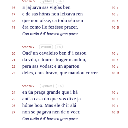
Stanza IV
Syllables
IPA
E jajũava sas vigías ben
16
10 c
e de sas hóras non leixava ren
17
10 c
que non oísse, ca todo séu sen
18
10 c
éra como lle fezésse prazer.
19
10 B
Con razôn é d' haveren gran pavor...
Stanza V
Syllables
IPA
Ond' un cavaleiro ben d' i casou
20
10 c
da vila, e touros trager mandou,
21
10 c
pera sas vodas; e un apartou
22
10 c
deles, chus bravo, que mandou correr
23
10 B
Stanza VI
Syllables
IPA
en ũa praça grande que i há
24
10 c
ant' a casa do que vos dixe ja
25
10 c
hóme bõo. Mas ele d' ir alá
26
10 c
non se pagava nen de o veer.
27
10 B
Con razôn é d' haveren gran pavor...