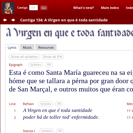
Go
What's new?
Main index
Inde
Cantiga
Cantiga 134
: A Virgen en que é toda santidade
Lyrics
Music
Resources
Show all syllables
Show all IPA
Epigraph
Syllables
IPA
Esta é como Santa María guareceu na sa ei
hóme que se tallara a pérna por gran door 
de San Marçal, e outros muitos que éran co
Line
Refrain
Met
Syllables
IPA
A Virgen en que é toda santidade
1
11' 
poder há de toller tod' enfermidade.
2
11' 
Stanza I
Syllables
IPA