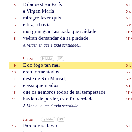
E daquest' en París
3
6 b
a Virgen María
4
5' c
miragre fazer quis
5
6 b
e fez, u havía
6
5' c
mui gran gent' assũada que sãidade
7
11' 
vẽéran demandar da sa pïadade.
8
11' 
A Virgen en que é toda santidade...
Stanza II
Syllables
IPA
E do fógo tan mal
9
6 b
éran tormentados,
10
5' c
deste de San Marçal,
11
6 b
e assí queimados
12
5' c
que os nembros todos de tal tempestade
13
11' 
havían de perder, esto foi verdade.
14
11' 
A Virgen en que é toda santidade...
Stanza III
Syllables
IPA
Porende se levar
15
6 b