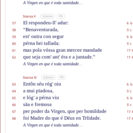
A Virgen en que é toda santidade...
Stanza X
Syllables
IPA
El respondeu-ll' adur:
57
6 b
“Benaventurada,
58
5' c
est' outra con segur
59
6 b
pérna hei tallada;
60
5' c
mas pola vóssa gran mercee mandade
61
11' 
que seja com' ant' éra e a juntade.”
62
11' 
A Virgen en que é toda santidade...
Stanza XI
Syllables
IPA
Entôn séu róg' oiu
63
6 b
a mui pïadosa,
64
5' c
e lóg' a pérna viu
65
6 b
sãa e fremosa
66
5' c
per poder da Virgen, que per homildade
67
11' 
foi Madre do que é Déus en Trĩidade.
68
11' 
A Virgen en que é toda santidade...