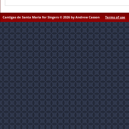
Cantigas de Santa Maria for Singers © 2026 by Andrew Casson
Terms of use