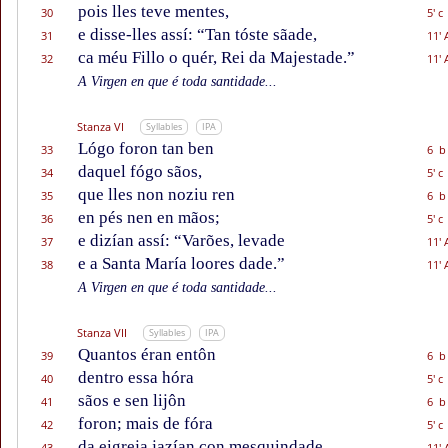
pois lles teve mentes,
30
5' c
e disse-lles assí: “Tan tóste sãade,
31
11' 
ca méu Fillo o quér, Rei da Majestade.”
32
11' 
A Virgen en que é toda santidade...
Stanza VI
Syllables
IPA
Lógo foron tan ben
33
6 b
daquel fógo sãos,
34
5' c
que lles non noziu ren
35
6 b
en pés nen en mãos;
36
5' c
e dizían assí: “Varões, levade
37
11' 
e a Santa María loores dade.”
38
11' 
A Virgen en que é toda santidade...
Stanza VII
Syllables
IPA
Quantos éran entôn
39
6 b
dentro essa hóra
40
5' c
sãos e sen lijôn
41
6 b
foron; mais de fóra
42
5' c
da eigreja jazían con mesquindade,
43
11' 