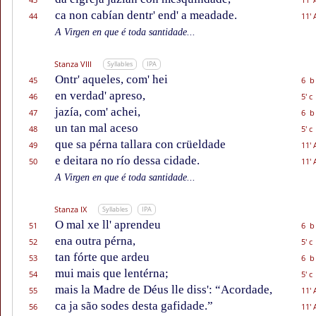
ca non cabían dentr' end' a meadade.
44
11' 
A Virgen en que é toda santidade...
Stanza VIII
Syllables
IPA
Ontr' aqueles, com' hei
45
6 b
en verdad' apreso,
46
5' c
jazía, com' achei,
47
6 b
un tan mal aceso
48
5' c
que sa pérna tallara con crüeldade
49
11' 
e deitara no río dessa cidade.
50
11' 
A Virgen en que é toda santidade...
Stanza IX
Syllables
IPA
O mal xe ll' aprendeu
51
6 b
ena outra pérna,
52
5' c
tan fórte que ardeu
53
6 b
mui mais que lentérna;
54
5' c
mais la Madre de Déus lle diss': “Acordade,
55
11' 
ca ja são sodes desta gafidade.”
56
11' 