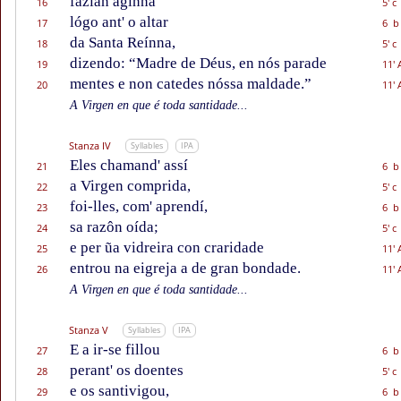
fazían aginna
16
5' c
lógo ant' o altar
17
6 b
da Santa Reínna,
18
5' c
dizendo: “Madre de Déus, en nós parade
19
11' 
mentes e non catedes nóssa maldade.”
20
11' 
A Virgen en que é toda santidade...
Stanza IV
Syllables
IPA
Eles chamand' assí
21
6 b
a Virgen comprida,
22
5' c
foi-lles, com' aprendí,
23
6 b
sa razôn oída;
24
5' c
e per ũa vidreira con craridade
25
11' 
entrou na eigreja a de gran bondade.
26
11' 
A Virgen en que é toda santidade...
Stanza V
Syllables
IPA
E a ir-se fillou
27
6 b
perant' os doentes
28
5' c
e os santivigou,
29
6 b