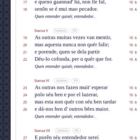
e queno gaannad' há, non lle fal,
17
10 b
senôn se é mui mao pecador.
18
10 A
Quen entender quisér, entendedor...
Stanza V
Syllables
IPA
As outras muitas vezes van mentir,
19
10 b
mas aquesta nunca non quér falir;
20
10 b
e porende, quen se dela partir
21
10 b
Déu-lo cofonda, per u quér que for.
22
10 A
Quen entender quisér, entendedor...
Stanza VI
Syllables
IPA
As outras nos fazen muit' esperar
23
10 b
polo séu ben e por el lazerar,
24
10 b
mas esta non quér con séu ben tardar
25
10 b
e dá-nos ben d' outros bẽes maior.
26
10 A
Quen entender quisér, entendedor...
Stanza VII
Syllables
IPA
E porên séu entendedor serei
27
10 b