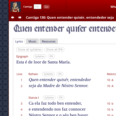
Go
Wha
Cantiga
Cantiga 130
: Quen entender quisér, entendedor seja
Lyrics
Music
Resources
Show all syllables
Show all IPA
Epigraph
Syllables
IPA
Esta é de loor de Santa María.
Line
Refrain
Metric
Syllables
IPA
Quen entender quisér, entendedor
1
10 A
seja da Madre de Nóstro Sennor.
2
10 A
Stanza I
Syllables
IPA
Ca ela faz todo ben entender,
3
10 b
e entendendo nos faz connocer
4
10 b
Nóstro Sennor e o séu ben haver
5
10 b