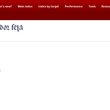
t's new?
Main index
Index by incipit
Performance
Tools
Resou
s