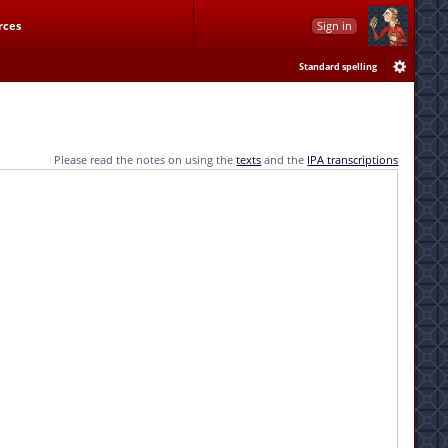
rces
Sign in
Standard spelling
Please read the notes on using the
texts
and the
IPA transcriptions