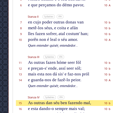
e que perçamos do démo pavor,
6
10 A
Stanza II
Syllables
IPA
en cujo poder outras donas van
7
10 b
metê-los séus, e coita e afán
8
10 b
lles fazen sofrer, atal costum' han;
9
10 b
porên non é leal o séu amor.
10
10 A
Quen entender quisér, entendedor...
Stanza III
Syllables
IPA
As outras fazen hóme seer fól
11
10 b
e preçan-s' ende, assí seer sól;
12
10 b
mais esta nos dá sis' e faz-nos pról
13
10 b
e guarda-nos de fazê-lo peior.
14
10 A
Quen entender quisér, entendedor...
Stanza IV
Syllables
IPA
As outras dan séu ben fazendo mal,
15
10 b
e esta dando-o sempre mais val;
16
10 b