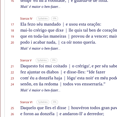
sempr' en mi a voontade,
|
e guarda-te de folía.”
16
Muit' é maior o ben-fazer...
Stanza IV
Syllables
IPA
Ela fezo séu mandado
|
e usou esta oraçôn:
17
mai-lo crérigo que dixe
|
lle quis tal ben de coraçôn
18
que en toda-las maneiras
|
provou de a vencer; mai
19
podo i acabar nada,
|
ca oír nono quería.
20
Muit' é maior o ben-fazer...
Stanza V
Syllables
IPA
Daquesto foi mui coitado
|
o crérigu', e per séu sab
21
fez ajuntar os dïabos
|
e disse-lles: “Ide fazer
22
com' éu a donzéla haja
|
lógu' esta noit' en méu pod
23
senôn, en ũa redoma
|
todos vos ensserraría.”
24
Muit' é maior o ben-fazer...
Stanza VI
Syllables
IPA
Daquelo que lles el disse
|
houvéron todos gran pav
25
e foron aa donzéla
|
e andaron-ll' a derredor;
26