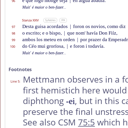
é que lógo monge seja
|
en algũa abadía.”
96
Muit' é maior o ben-fazer...
Stanza XXIV
Syllables
IPA
Desta guisa acordados
|
foron os novios, como diz
97
o escrito; e o bispo,
|
que nom' havía Don Fiíz,
98
ambos los meteu en orden
|
por prazer da Emperadr
99
do Céo mui grorïosa,
|
e foron i todavía.
100
Muit' é maior o ben-fazer...
Footnotes
Mettmann observes in a f
Line 5
:
first hemistich here would
diphthong
, but in this
-ei
preserve the final unstress
See also CSM
75:5
which ha