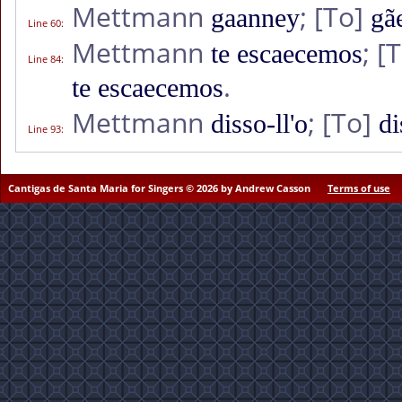
Mettmann
;
[To]
gaanney
gã
Line 60
:
Mettmann
;
[T
te escaecemos
Line 84
:
.
te escaecemos
Mettmann
;
[To]
disso-ll'o
di
Line 93
:
Cantigas de Santa Maria for Singers © 2026 by Andrew Casson
Terms of use