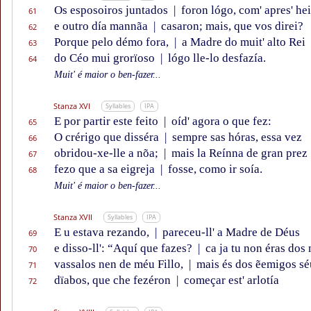
Os esposoiros juntados
|
foron lógo, com' apres' hei
61
e outro día mannãa
|
casaron; mais, que vos direi?
62
Porque pelo démo fora,
|
a Madre do muit' alto Rei
63
do Céo mui grorïoso
|
lógo lle-lo desfazía.
64
Muit' é maior o ben-fazer...
Stanza XVI
Syllables
IPA
E por partir este feito
|
oíd' agora o que fez:
65
O crérigo que disséra
|
sempre sas hóras, essa vez
66
obridou-xe-lle a nõa;
|
mais la Reínna de gran prez
67
fezo que a sa eigreja
|
fosse, como ir soía.
68
Muit' é maior o ben-fazer...
Stanza XVII
Syllables
IPA
E u estava rezando,
|
pareceu-ll' a Madre de Déus
69
e disso-ll': “Aquí que fazes?
|
ca ja tu non éras dos
70
vassalos nen de méu Fillo,
|
mais és dos ẽemigos sé
71
dïabos, que che fezéron
|
começar est' arlotía
72