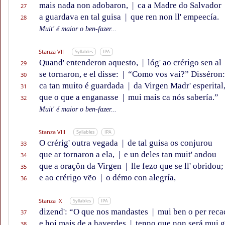
mais nada non adobaron,
|
ca a Madre do Salvador
27
a guardava en tal guisa
|
que ren non ll' empeecía.
28
Muit' é maior o ben-fazer...
Stanza VII
Syllables
IPA
Quand' entenderon aquesto,
|
lóg' ao crérigo sen al
29
se tornaron, e el disse:
|
“Como vos vai?” Disséron:
30
ca tan muito é guardada
|
da Virgen Madr' esperital
31
que o que a enganasse
|
mui mais ca nós sabería.”
32
Muit' é maior o ben-fazer...
Stanza VIII
Syllables
IPA
O crérig' outra vegada
|
de tal guisa os conjurou
33
que ar tornaron a ela,
|
e un deles tan muit' andou
34
que a oraçôn da Virgen
|
lle fezo que se ll' obridou;
35
e ao crérigo vẽo
|
o démo con alegría,
36
Stanza IX
Syllables
IPA
dizend': “O que nos mandastes
|
mui ben o per reca
37
e hoi mais de a haverdes
|
tenno que non será mui g
38