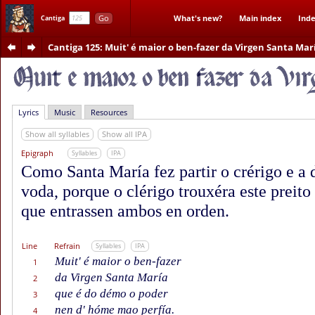
Go
What's new?
Main index
Inde
Cantiga
Cantiga 125
: Muit' é maior o ben-fazer da Virgen Santa Mar
Lyrics
Music
Resources
Show all syllables
Show all IPA
Epigraph
Syllables
IPA
Como Santa María fez partir o crérigo e a 
voda, porque o clérigo trouxéra este preito
que entrassen ambos en orden.
Line
Refrain
Syllables
IPA
Muit' é maior o ben-fazer
1
da Virgen Santa María
2
que é do démo o poder
3
nen d' hóme mao perfía.
4