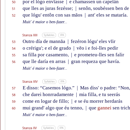
por el lógo envïasse
|
e chamassen un capelán
50
que lles as juras fezésse;
|
senôn, soubéssen ben de
51
que lógu' entôn con sas mãos
|
ant' eles se mataría.
52
Muit' é maior o ben-fazer...
Stanza XIII
Syllables
IPA
Outro día de mannãa
|
fezéron lógu' eles vĩir
53
o crérigu'; e el de grado
|
vẽo i e foi-lles pedir
54
sa filla por casamento,
|
e prometeu-lles sen falir
55
que lle daría en arras
|
gran requeza que havía.
56
Muit' é maior o ben-fazer...
Stanza XIV
Syllables
IPA
E disso: “Casemos lógo.”
|
Mas diss' o padre: “Non,
57
che darei honrradamente
|
mia filla, e tu seerás
58
come en logar de fillo;
|
e se éu morrer herdarás
59
mui grand' algo que éu tenno,
|
que
gannei
sen trich
60
Muit' é maior o ben-fazer...
Stanza XV
Syllables
IPA