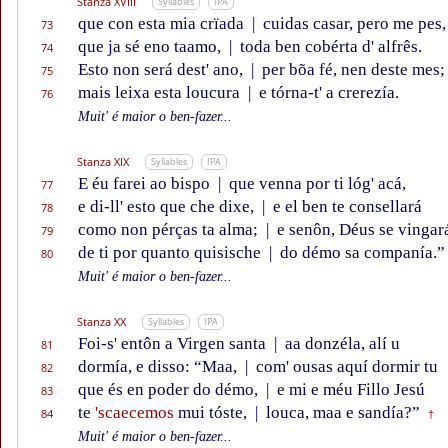
Stanza XVIII
Syllables
IPA
que con esta mia crïada
|
cuidas casar, pero me pes,
73
que ja sé eno taamo,
|
toda ben cobérta d' alfrês.
74
Esto non será dest' ano,
|
per bõa fé, nen deste mes;
75
mais leixa esta loucura
|
e tórna-t' a crerezía.
76
Muit' é maior o ben-fazer...
Stanza XIX
Syllables
IPA
E éu farei ao bispo
|
que venna por ti lóg' acá,
77
e di-ll' esto que che dixe,
|
e el ben te consellará
78
como non pérças ta alma;
|
e senôn, Déus se vingar
79
de ti por quanto quisische
|
do démo sa companía.”
80
Muit' é maior o ben-fazer...
Stanza XX
Syllables
IPA
Foi-s' entôn a Virgen santa
|
aa donzéla, alí u
81
dormía, e disso: “Maa,
|
com' ousas aquí dormir tu
82
que és en poder do démo,
|
e mi e méu Fillo Jesú
83
te
'scaecemos
mui tóste,
|
louca, maa e sandía?”
84
†
Muit' é maior o ben-fazer...