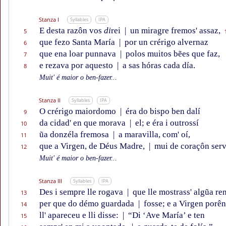
Stanza I
Syllables
IPA
E desta razôn vos
di
rei
|
un miragre fremos' assaz,
5
que fezo Santa María
|
por un crérigo alvernaz
6
que ena loar punnava
|
polos muitos bẽes que faz,
7
e rezava por aquesto
|
a sas hóras cada día.
8
Muit' é maior o ben-fazer...
Stanza II
Syllables
IPA
O crérigo maiordomo
|
éra do bispo ben dalí
9
da cidad' en que morava
|
el; e éra i outrossí
10
ũa donzéla fremosa
|
a maravilla, com' oí,
11
que a Virgen, de Déus Madre,
|
mui de coraçôn serv
12
Muit' é maior o ben-fazer...
Stanza III
Syllables
IPA
Des i sempre lle rogava
|
que lle mostrass' algũa re
13
per que do démo guardada
|
fosse; e a Virgen porên
14
ll' apareceu e lli disse:
|
“Di ‘Ave María’ e ten
15