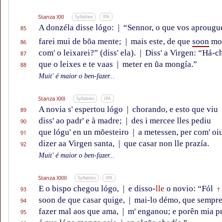
Stanza XXI
Syllables
IPA
A donzéla disse lógo:
|
“Sennor, o que vos aprougu
85
farei mui de bõa mente;
|
mais este, de que
soon
mol
86
com' o leixarei?” (diss' ela).
|
Diss' a Virgen: “Há-c
87
que o leixes e te vaas
|
meter en ũa mongía.”
88
Muit' é maior o ben-fazer...
Stanza XXII
Syllables
IPA
A novia s' espertou lógo
|
chorando, e esto que viu
89
diss' ao padr' e à madre;
|
des i mercee lles pediu
90
que lógu' en un mõesteiro
|
a metessen, per com' oi
91
dizer aa Virgen santa,
|
que casar non lle prazía.
92
Muit' é maior o ben-fazer...
Stanza XXIII
Syllables
IPA
E o bispo chegou lógo,
|
e disso-
lle
o novio: “Fól
93
†
soon de que casar quige,
|
mai-lo démo, que sempre
94
fazer mal aos que ama,
|
m' enganou; e porên mia p
95