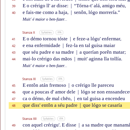
E o crérigo ll' ar disse:
|
“Tórna-t' alá, amigo méu,
39
e fais-me como a haja,
|
senôn, lógo morrería.”
40
Muit' é maior o ben-fazer...
Stanza X
Syllables
IPA
E o démo tornou tóste
|
e feze-a lógu' enfermar,
41
e ena enfermidade
|
fez-la en tal guisa maiar
42
que séu padre e sa madre
|
a querían porên matar;
43
mai-lo crérigo das mãos
|
muit' aginna lla tollía.
44
Muit' é maior o ben-fazer...
Stanza XI
Syllables
IPA
E entôn atán fremoso
|
o crérigo lle pareceu
45
que a poucas d' amor dele
|
lógo se non enssandece
46
ca o démo, de mal chẽo,
|
en tal guisa a encendeu
47
que diss' entôn a séu padre
|
que lógo se casaría
48
Stanza XII
Syllables
IPA
con aquel crérigu'. E disse
|
a sa madre que manam
49