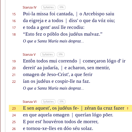
Stanza IV
Syllables
IPA
Poi-la missa foi cantada,
|
o Arcebispo saiu
15
da eigreja e a todos
|
diss' o que da vóz oiu;
16
e toda a gent' assí lle recodiu:
17
“Esto fez o póblo dos judéus malvaz.”
18
O que a Santa María mais despraz...
Stanza V
Syllables
IPA
Entôn todos mui correndo
|
começaron lógo d' ir
19
dereit' aa judaría,
|
e acharon, sen mentir,
20
omagen de Jeso-Crist', a que ferir
21
ían os judéus e cospir-lle na faz.
22
O que a Santa María mais despraz...
Stanza VI
Syllables
IPA
E sen aquest', os judéus fe-
|
zéran ũa cruz fazer
23
†
en que aquela omagen
|
querían lógo põer.
24
E por est' houvéron todos de morrer,
25
e tornou-xe-lles en dóo séu solaz.
26