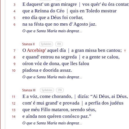
E daquest' un gran miragre
|
vos quér' éu óra contar
3
que a Reínna do Céo
|
quis en Toledo mostrar
4
eno día que a Déus foi corõar,
5
na sa fésta que no mes d' Agosto jaz.
6
O que a Santa María mais despraz...
Stanza II
Syllables
IPA
O
Arcebisp'
aquel día
|
a gran missa ben cantou;
7
†
e quand' entrou na segreda
|
e a gente se calou,
8
oíron vóz de dona, que lles falou
9
pïadosa e doorida assaz.
10
O que a Santa María mais despraz...
Stanza III
Syllables
IPA
E a vóz, come chorando,
|
dizía: “Ai Déus, ai Déus,
11
com' é mui grand' e provada
|
a perfía dos judéus
12
que méu Fillo mataron, seendo séus,
13
e aínda non quéren conósco paz.”
14
O que a Santa María mais despraz...