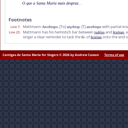
O que a Santa María mais despraz...
Footnotes
Mettmann
;
[To]
;
[T]
with partial er
Line 7
:
Arcebispo
arçebisp
arcebispo
Mettmann has his hemistich bar between
and
, 
Line 23
:
judéus
fezéran
singer a clear reminder to tack the
of
onto the end of
fe-
fezéran
Cantigas de Santa Maria for Singers © 2026 by Andrew Casson
Terms of use