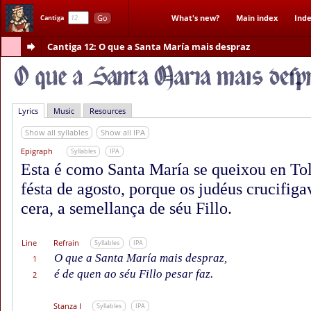
Go
What's new?
Main index
Inde
Cantiga
Cantiga 12
: O que a Santa María mais despraz
Lyrics
Music
Resources
Show all syllables
Show all IPA
Epigraph
Syllables
IPA
Esta é como Santa María se queixou en Tol
fésta de agosto, porque os judéus crucifi
cera, a semellança de séu Fillo.
Line
Refrain
Syllables
IPA
O que a Santa María mais despraz,
1
é de quen ao séu Fillo pesar faz.
2
Stanza I
Syllables
IPA