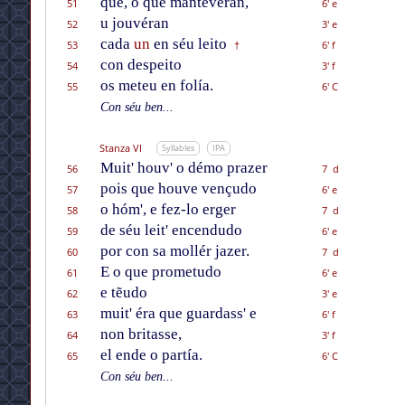
que, o que mantevéran,
51
6' e
u jouvéran
52
3' e
cada
un
en séu leito
53
6' f
†
con despeito
54
3' f
os meteu en folía.
55
6' C
Con séu ben...
Stanza VI
Syllables
IPA
Muit' houv' o démo prazer
56
7 d
pois que houve vençudo
57
6' e
o hóm', e fez-lo erger
58
7 d
de séu leit' encendudo
59
6' e
por con sa mollér jazer.
60
7 d
E o que prometudo
61
6' e
e tẽudo
62
3' e
muit' éra que guardass' e
63
6' f
non britasse,
64
3' f
el ende o partía.
65
6' C
Con séu ben...