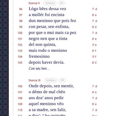
Stanza X
Syllables
IPA
Lógo bẽes dessa vez
96
7 d
a mollér foi encinta
97
6' e
dun meninno que pois fez
98
7 d
con pesar, sen enfinta,
99
6' e
por que o mui mais ca pez
100
7 d
negro nen que a tinta
101
6' e
del non quinta,
102
3' e
mais todo o meninno
103
6' f
fremosinno
104
3' f
depois haver devía.
105
6' C
Con séu ben...
Stanza XI
Syllables
IPA
Onde depois, sen mentir,
106
7 d
o démo de mal chẽo
107
6' e
aos doz' anos pedir
108
7 d
aquel meninno vẽo
109
6' e
a sa madre, sen falir,
110
7 d
e diss': “Ao quinzẽo
111
6' e