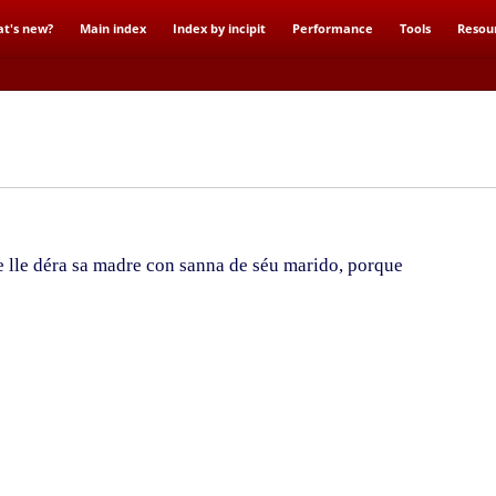
t's new?
Main index
Index by incipit
Performance
Tools
Resou
 lle déra sa madre con sanna de séu marido, porque