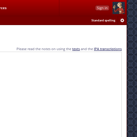
rces
Sign in
Standard spelling
Please read the notes on using the
texts
and the
IPA transcriptions