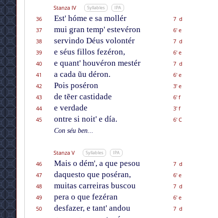
Stanza IV
Syllables
IPA
Est' hóme e sa mollér
36
7 d
mui gran temp' estevéron
37
6' e
servindo Déus volontér
38
7 d
e séus fillos fezéron,
39
6' e
e quant' houvéron mestér
40
7 d
a cada ũu déron.
41
6' e
Pois poséron
42
3' e
de tẽer castidade
43
6' f
e verdade
44
3' f
ontre si noit' e día.
45
6' C
Con séu ben...
Stanza V
Syllables
IPA
Mais o dém', a que pesou
46
7 d
daquesto que poséran,
47
6' e
muitas carreiras buscou
48
7 d
pera o que fezéran
49
6' e
desfazer, e tant' andou
50
7 d