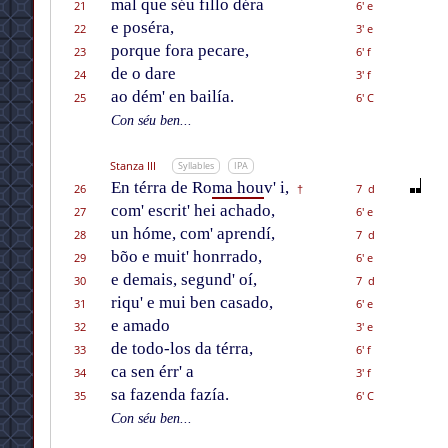
mal que séu fillo déra
21
6' e
e poséra,
22
3' e
porque fora pecare,
23
6' f
de o dare
24
3' f
ao dém' en bailía.
25
6' C
Con séu ben...
Stanza III
Syllables
IPA
En térra de Ro
ma hou
v' i,
26
7 d
†
com' escrit' hei achado,
27
6' e
un hóme, com' aprendí,
28
7 d
bõo e muit' honrrado,
29
6' e
e demais, segund' oí,
30
7 d
riqu' e mui ben casado,
31
6' e
e amado
32
3' e
de todo-los da térra,
33
6' f
ca sen érr' a
34
3' f
sa fazenda fazía.
35
6' C
Con séu ben...