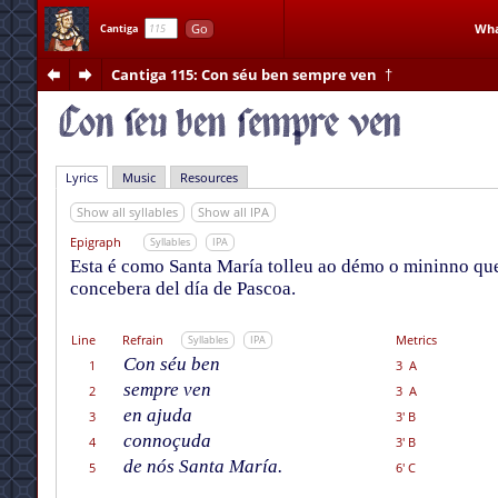
Go
Wha
Cantiga
Cantiga 115
: Con séu ben sempre ven
†
Lyrics
Music
Resources
Show all syllables
Show all IPA
Epigraph
Syllables
IPA
Esta é como Santa María tolleu ao démo o mininno que
concebera del día de Pascoa.
Line
Refrain
Metrics
Syllables
IPA
Con séu ben
1
3 A
sempre ven
2
3 A
en ajuda
3
3' B
connoçuda
4
3' B
de nós Santa María.
5
6' C