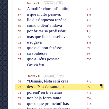
Stanza VII
Syllables
IPA
A mollér chorand' entôn,
66
7 d
a que muito pesava,
67
6' e
lle diss' aquesta razôn:
68
7 d
como o dém' andava
69
6' e
por britar sa profissôn;
70
7 d
mas que lle conssellava
71
6' e
e rogava
72
3' e
que o el non fezésse,
73
6' f
ca soubésse
74
3' f
que a Déus pesaría.
75
6' C
Con séu ben...
Stanza VIII
Syllables
IPA
“Demais, fésta será cras
76
7 d
dessa Pasc
ö
a santa;
77
6' e
†
porend' en ti Satanás
78
7 d
non haja força tanta
79
6' e
que o que prometud' hás
80
7 d