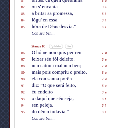
brites, ca quen quebranta
81
6' e
ou s' encanta
82
3' e
a britar sa promessa,
83
6' f
lógu' en essa
84
3' f
hóra de Déus desvía.”
85
6' C
Con séu ben...
Stanza IX
Syllables
IPA
O hóme non quis per ren
86
7 d
leixar séu fól deleito,
87
6' e
nen catou i mal nen ben;
88
7 d
mais pois compriu o preito,
89
6' e
ela con sanna porên
90
7 d
diz: “O que será feito,
91
6' e
éu endeito
92
3' e
o daquí que séu seja,
93
6' f
sen peleja,
94
3' f
do démo todavía.”
95
6' C
Con séu ben...