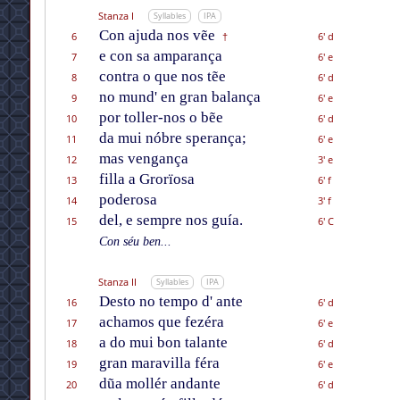
Stanza I
Syllables
IPA
Con ajuda nos vẽe
6
6' d
†
e con sa amparança
7
6' e
contra o que nos tẽe
8
6' d
no mund' en gran balança
9
6' e
por toller-nos o bẽe
10
6' d
da mui nóbre sperança;
11
6' e
mas vengança
12
3' e
filla a Grorïosa
13
6' f
poderosa
14
3' f
del, e sempre nos guía.
15
6' C
Con séu ben...
Stanza II
Syllables
IPA
Desto no tempo d' ante
16
6' d
achamos que fezéra
17
6' e
a do mui bon talante
18
6' d
gran maravilla féra
19
6' e
dũa mollér andante
20
6' d