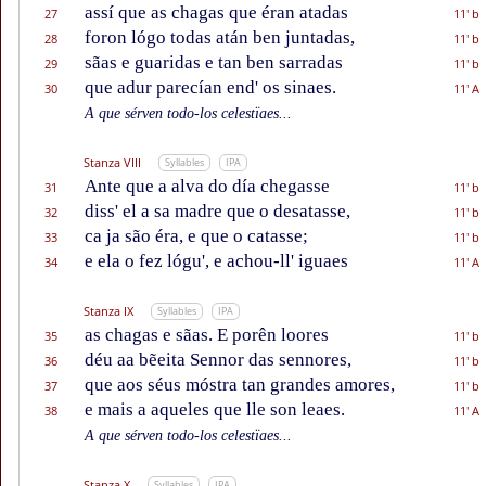
assí que as chagas que éran atadas
27
11' b
foron lógo todas atán ben juntadas,
28
11' b
sãas e guaridas e tan ben sarradas
29
11' b
que adur parecían end' os sinaes.
30
11' A
A que sérven todo-los celestïaes...
Stanza VIII
Syllables
IPA
Ante que a alva do día chegasse
31
11' b
diss' el a sa madre que o desatasse,
32
11' b
ca ja são éra, e que o catasse;
33
11' b
e ela o fez lógu', e achou-ll' iguaes
34
11' A
Stanza IX
Syllables
IPA
as chagas e sãas. E porên loores
35
11' b
déu aa bẽeita Sennor das sennores,
36
11' b
que aos séus móstra tan grandes amores,
37
11' b
e mais a aqueles que lle son leaes.
38
11' A
A que sérven todo-los celestïaes...
Stanza X
Syllables
IPA