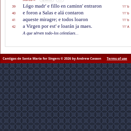
Lógo madr' e fillo en caminn' entraron
39
11' b
e foron a Salas e alá contaron
40
11' b
aqueste miragre; e todos loaron
41
11' b
a Virgen por est' e loarán ja maes.
42
11' A
A que sérven todo-los celestïaes...
Cantigas de Santa Maria for Singers © 2026 by Andrew Casson
Terms of use