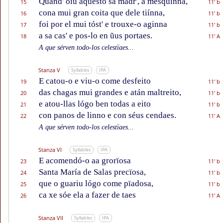
Quand' oiu aquesto sa madr', a mesquinna,
15
11' b
cona mui gran coita que dele tiínna,
16
11' b
foi por el mui tóst' e trouxe-o aginna
17
11' b
a sa cas' e pos-lo en ũus portaes.
18
11' A
A que sérven todo-los celestïaes...
Stanza V
Syllables
IPA
E catou-o e viu-o come desfeito
19
11' b
das chagas mui grandes e atán maltreito,
20
11' b
e atou-llas lógo ben todas a eito
21
11' b
con panos de linno e con séus cendaes.
22
11' A
A que sérven todo-los celestïaes...
Stanza VI
Syllables
IPA
E acomendó-o aa grorïosa
23
11' b
Santa María de Salas precïosa,
24
11' b
que o guariu lógo come pïadosa,
25
11' b
ca xe sóe ela a fazer de taes
26
11' A
Stanza VII
Syllables
IPA