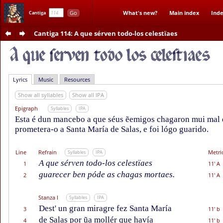
Go
What's new?
Main index
Inde
Cantiga
Cantiga 114
: A que sérven todo-los celestïaes
Lyrics
Music
Resources
Show all syllables
Show all IPA
Epigraph
Syllables
IPA
Esta é dun mancebo a que séus ẽemigos chagaron mui mal 
prometera-o a Santa María de Salas, e foi lógo guarido.
Line
Refrain
Metri
Syllables
IPA
A que sérven todo-los celestïaes
1
11' A
guarecer ben póde as chagas mortaes.
2
11' A
Stanza I
Syllables
IPA
Dest' un gran miragre fez Santa María
3
11' b
de Salas por ũa mollér que havía
4
11' b