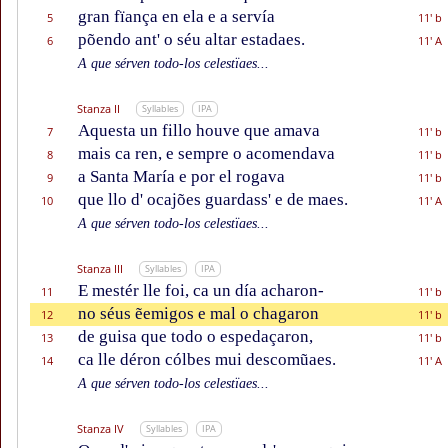
gran fïança en ela e a servía
5
11' b
põendo ant' o séu altar estadaes.
6
11' A
A que sérven todo-los celestïaes...
Stanza II
Syllables
IPA
Aquesta un fillo houve que amava
7
11' b
mais ca ren, e sempre o acomendava
8
11' b
a Santa María e por el rogava
9
11' b
que llo d' ocajões guardass' e de maes.
10
11' A
A que sérven todo-los celestïaes...
Stanza III
Syllables
IPA
E mestér lle foi, ca un día acharon-
11
11' b
no séus ẽemigos e mal o chagaron
12
11' b
de guisa que todo o espedaçaron,
13
11' b
ca lle déron cólbes mui descomũaes.
14
11' A
A que sérven todo-los celestïaes...
Stanza IV
Syllables
IPA