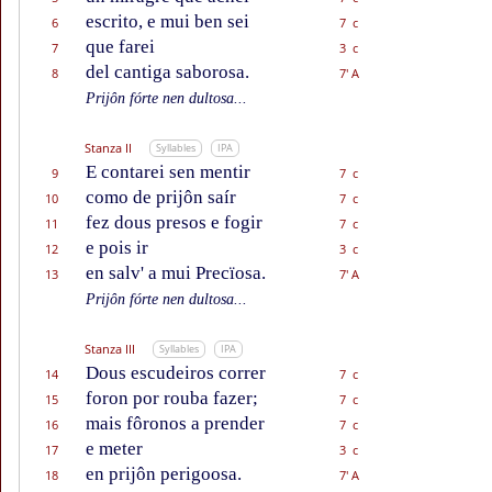
escrito, e mui ben sei
6
7 c
que farei
7
3 c
del cantiga saborosa.
8
7' A
Prijôn fórte nen dultosa...
Stanza II
Syllables
IPA
E contarei sen mentir
9
7 c
como de prijôn saír
10
7 c
fez dous presos e fogir
11
7 c
e pois ir
12
3 c
en salv' a mui Precïosa.
13
7' A
Prijôn fórte nen dultosa...
Stanza III
Syllables
IPA
Dous escudeiros correr
14
7 c
foron por rouba fazer;
15
7 c
mais fôronos a prender
16
7 c
e meter
17
3 c
en prijôn perigoosa.
18
7' A