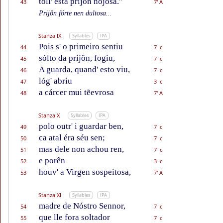
tóll' esta prijôn nojosa.”
43
7' A
Prijôn fórte nen dultosa...
Stanza IX
Syllables
IPA
Pois s' o primeiro sentiu
44
7 c
sólto da prijôn, fogiu,
45
7 c
A guarda, quand' esto viu,
46
7 c
lóg' abriu
47
3 c
a cárcer mui tẽevrosa
48
7' A
Stanza X
Syllables
IPA
polo outr' i guardar ben,
49
7 c
ca atal éra séu sen;
50
7 c
mas dele non achou ren,
51
7 c
e porên
52
3 c
houv' a Virgen sospeitosa,
53
7' A
Stanza XI
Syllables
IPA
madre de Nóstro Sennor,
54
7 c
que lle fora soltador
55
7 c