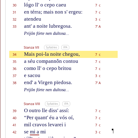
lógo ll' o cepo caeu
30
7 c
en térra; mais non s' ergeu:
31
7 c
atendeu
32
3 c
ant' a noite lubregosa.
33
7' A
Prijôn fórte nen dultosa...
Stanza VII
Syllables
IPA
Mais poi-la noite chegou,
34
7 c
a séu compannôn contou
35
7 c
como ll' o cepo britou
36
7 c
e sacou
37
3 c
end' a Virgen pïedosa.
38
7' A
Prijôn fórte nen dultosa...
Stanza VIII
Syllables
IPA
O outro lle diss' assí:
39
7 c
“Per quant' éu a vós oí,
40
7 c
mil cravos levarei i
41
7 c
se
mi a
mi
42
3 c