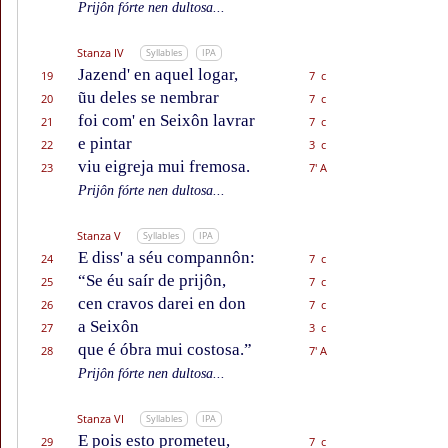
Prijôn fórte nen dultosa...
Stanza IV
Syllables
IPA
Jazend' en aquel logar,
19
7 c
ũu deles se nembrar
20
7 c
foi com' en Seixôn lavrar
21
7 c
e pintar
22
3 c
viu eigreja mui fremosa.
23
7' A
Prijôn fórte nen dultosa...
Stanza V
Syllables
IPA
E diss' a séu compannôn:
24
7 c
“Se éu saír de prijôn,
25
7 c
cen cravos darei en don
26
7 c
a Seixôn
27
3 c
que é óbra mui costosa.”
28
7' A
Prijôn fórte nen dultosa...
Stanza VI
Syllables
IPA
E pois esto prometeu,
29
7 c