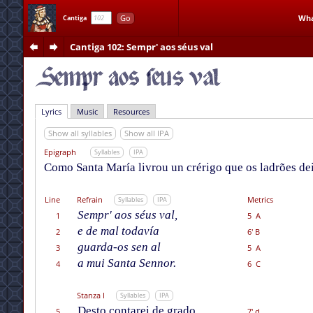
Go
Wha
Cantiga
Cantiga 102
: Sempr' aos séus val
Lyrics
Music
Resources
Show all syllables
Show all IPA
Epigraph
Syllables
IPA
Como Santa María livrou un crérigo que os ladrões dei
Line
Refrain
Metrics
Syllables
IPA
Sempr' aos séus val,
1
5 A
e de mal todavía
2
6' B
guarda-os sen al
3
5 A
a mui Santa Sennor.
4
6 C
Stanza I
Syllables
IPA
Desto contarei de grado
5
7' d