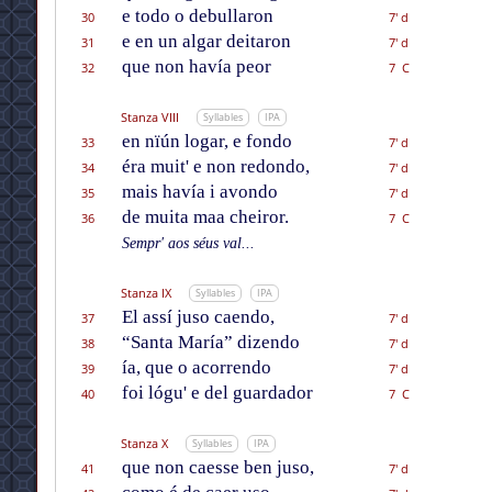
e todo o debullaron
30
7' d
e en un algar deitaron
31
7' d
que non havía peor
32
7 C
Stanza VIII
Syllables
IPA
en nïún logar, e fondo
33
7' d
éra muit' e non redondo,
34
7' d
mais havía i avondo
35
7' d
de muita maa cheiror.
36
7 C
Sempr' aos séus val...
Stanza IX
Syllables
IPA
El assí juso caendo,
37
7' d
“Santa María” dizendo
38
7' d
ía, que o acorrendo
39
7' d
foi lógu' e del guardador
40
7 C
Stanza X
Syllables
IPA
que non caesse ben juso,
41
7' d