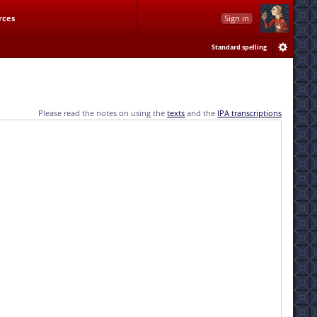
rces
Sign in
Standard spelling
Please read the notes on using the
texts
and the
IPA transcriptions