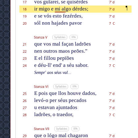
vos guïarei, se quisérdes
17
7' d
ir migo e
mi al
go dérdes;
18
7' d
e se vós esto fezérdes,
19
7' d
sól non hajades pavor
20
7 C
Stanza V
Syllables
IPA
que vos mal façan ladrões
21
7' d
nen outros maos peões.”
22
7' d
E el fillou pepïões
23
7' d
e déu-ll' end' a séu sabor.
24
7 C
Sempr' aos séus val...
Stanza VI
Syllables
IPA
E pois que llos houve dados,
25
7' d
levó-o per séus pecados
26
7' d
u estavan ajuntados
27
7' d
ladrões, o traedor,
28
7 C
Stanza VII
Syllables
IPA
que o lógo mal chagaron
29
7' d