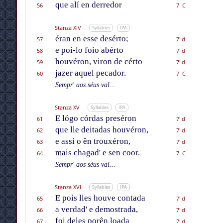
que alí en derredor
56
7 C
Stanza XIV
Syllables
IPA
éran en esse desérto;
57
7' d
e poi-lo foio abérto
58
7' d
houvéron, viron de cérto
59
7' d
jazer aquel pecador.
60
7 C
Sempr' aos séus val...
Stanza XV
Syllables
IPA
E lógo córdas preséron
61
7' d
que lle deitadas houvéron,
62
7' d
e assí o ên trouxéron,
63
7' d
mais chagad' e sen coor.
64
7 C
Sempr' aos séus val...
Stanza XVI
Syllables
IPA
E pois lles houve contada
65
7' d
a verdad' e demostrada,
66
7' d
foi deles porên loada
67
7' d