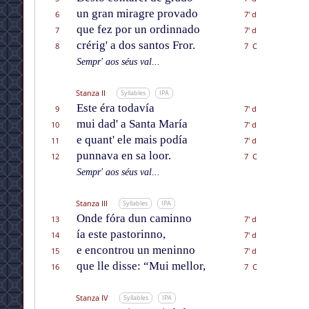
un gran miragre provado
6
7' d
que fez por un ordinnado
7
7' d
crérig' a dos santos Fror.
8
7 C
Sempr' aos séus val...
Stanza II
Syllables
IPA
Este éra todavía
9
7' d
mui dad' a Santa María
10
7' d
e quant' ele mais podía
11
7' d
punnava en sa loor.
12
7 C
Sempr' aos séus val...
Stanza III
Syllables
IPA
Onde fóra dun caminno
13
7' d
ía este pastorinno,
14
7' d
e encontrou un meninno
15
7' d
que lle disse: “Mui mellor,
16
7 C
Stanza IV
Syllables
IPA