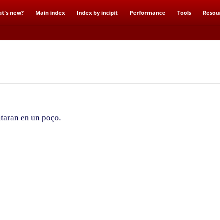
t's new?
Main index
Index by incipit
Performance
Tools
Resou
taran en un poço.