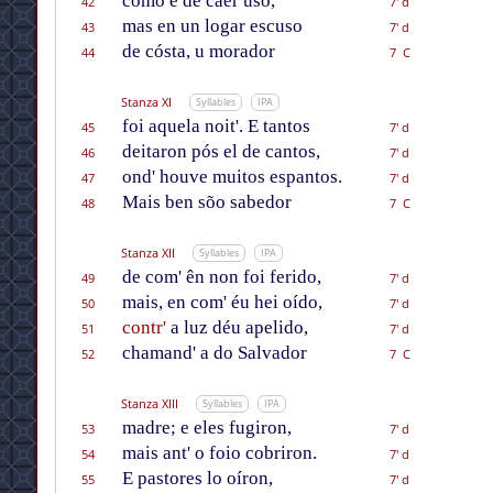
como é de caer uso,
42
7' d
mas en un logar escuso
43
7' d
de cósta, u morador
44
7 C
Stanza XI
Syllables
IPA
foi aquela noit'. E tantos
45
7' d
deitaron pós el de cantos,
46
7' d
ond' houve muitos espantos.
47
7' d
Mais ben sõo sabedor
48
7 C
Stanza XII
Syllables
IPA
de com' ên non foi ferido,
49
7' d
mais, en com' éu hei oído,
50
7' d
contr'
a luz déu apelido,
51
7' d
chamand' a do Salvador
52
7 C
Stanza XIII
Syllables
IPA
madre; e eles fugiron,
53
7' d
mais ant' o foio cobriron.
54
7' d
E pastores lo oíron,
55
7' d