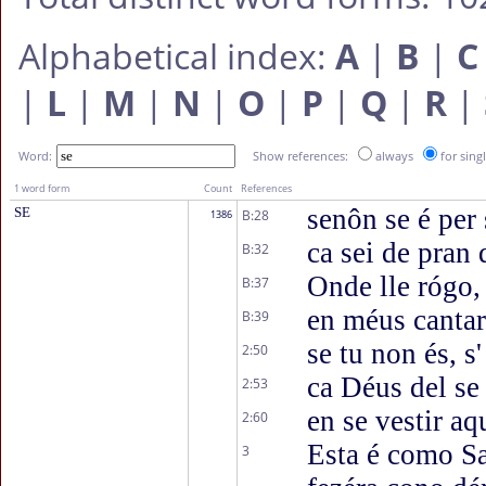
Alphabetical index:
A
|
B
|
C
|
L
|
M
|
N
|
O
|
P
|
Q
|
R
|
Word:
Show references:
always
for sing
1 word form
Count
References
senôn se é per 
SE
B:28
1386
ca sei de pran 
B:32
Onde lle rógo, 
B:37
en méus cantare
B:39
se tu non és, s
2:50
ca Déus del se
2:53
en se vestir aq
2:60
Esta é como Sa
3