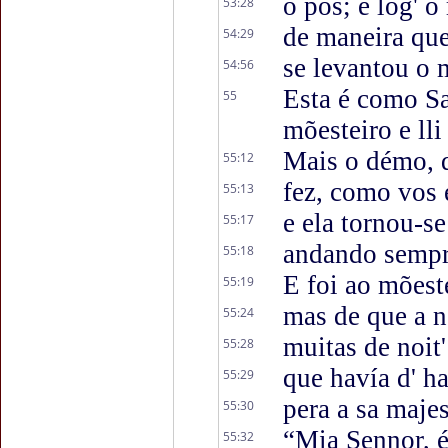
o pos; e lóg' 
53:28
de maneira que
54:29
se levantou o
54:56
Esta é como Sa
55
mõesteiro e lli
Mais o démo, 
55:12
fez, como vos 
55:13
e ela tornou-s
55:17
andando sempr
55:18
E foi ao mõest
55:19
mas de que a 
55:24
muitas de noit'
55:28
que havía d' ha
55:29
pera a sa maje
55:30
“Mia Sennor, é
55:32