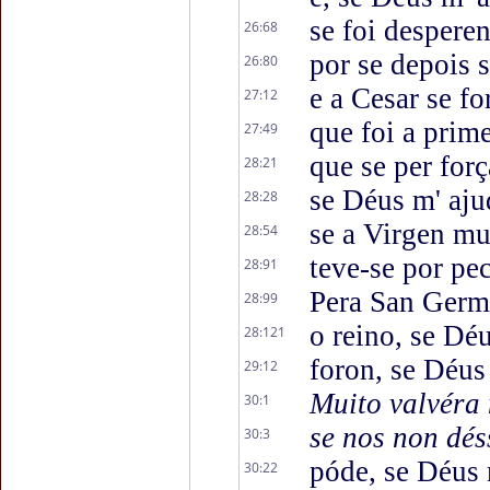
se foi desperen
26:68
por se depois s
26:80
e a Cesar se fo
27:12
que foi a prim
27:49
que se per for
28:21
se Déus m' ajud
28:28
se a Virgen mu
28:54
teve-se por pe
28:91
Pera San Germá
28:99
o reino, se Dé
28:121
foron, se Déus
29:12
Muito valvéra 
30:1
se nos non dés
30:3
póde, se Déus 
30:22