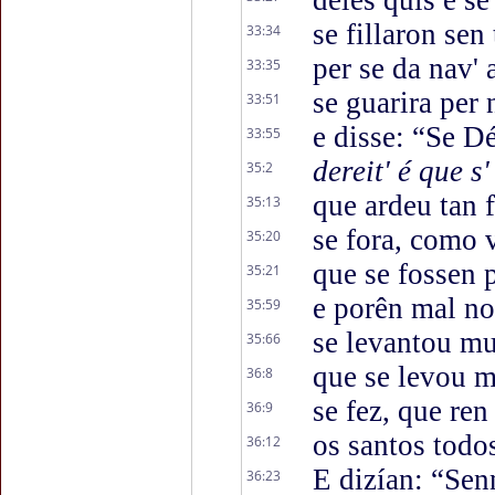
deles quis e se
se fillaron sen
33:34
per se da nav' 
33:35
se guarira per 
33:51
e disse: “Se D
33:55
dereit' é que s
35:2
que ardeu tan
35:13
se fora, como 
35:20
que se fossen
35:21
e porên mal no
35:59
se levantou mu
35:66
que se levou mu
36:8
se fez, que ren
36:9
os santos todo
36:12
E dizían: “Sen
36:23