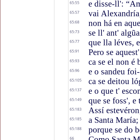
e disse-ll': “A
65:55
vai Alexandría,
65:57
non há en aque
65:68
se ll' ant' alg
65:73
que lla léves, 
65:77
Pero se aquest'
65:91
ca se el non é 
65:93
e o sandeu foi-
65:96
ca se deitou ló
65:105
e o que t' esc
65:137
que se foss', e 
65:149
Assí estevéron
65:183
a Santa María;
65:185
porque se do b
65:188
Como Santa Mar
66