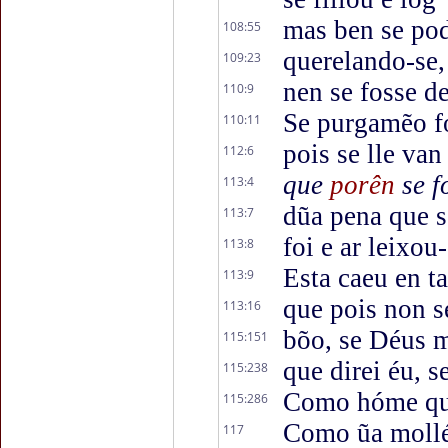
mas ben se pod
108:55
querelando-se, 
109:23
nen se fosse de
110:9
Se purgamẽo fo
110:11
pois se lle va
112:6
que
porên
se f
113:4
dũa pena que 
113:7
foi e ar leixou-
113:8
Esta caeu en ta
113:9
que pois non s
113:16
bõo, se Déus m
115:151
que direi éu, se
115:238
Como hóme que
115:286
Como ũa mollér
117