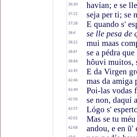
havían; e se ll
36:30
seja per ti; se
37:22
E quando s' es
37:28
se lle pesa de 
38:4
mui maas compa
38:22
se a pédra que
38:81
hôuvi muitos, 
38:84
E da Virgen g
42:45
mas da amiga 
42:46
Poi-las vodas 
42:49
se non, daquí 
42:56
Lógo s' espert
42:57
Mas se tu méu
42:62
andou, e en ũ'
42:68
43:5