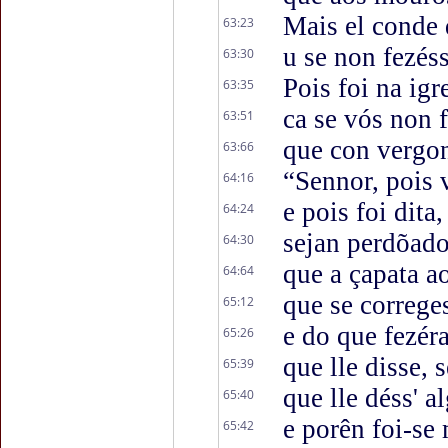
Mais el conde 
63:23
u se non fezéss
63:30
Pois foi na igr
63:35
ca se vós non 
63:51
que con vergon
63:66
“Sennor, pois 
64:16
e pois foi dita,
64:24
sejan perdõado
64:30
que a çapata a
64:64
que se correges
65:12
e do que fezér
65:26
que lle disse, s
65:39
que lle déss' a
65:40
e porên foi-se 
65:42