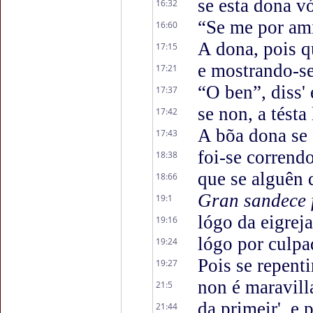
se esta dona vó
16:32
“Se me por ami
16:60
A dona, pois q
17:15
e mostrando-se
17:21
“O ben”, diss' 
17:37
se non, a tésta 
17:42
A bõa dona se 
17:43
foi-se corrend
18:38
que se alguên 
18:66
Gran sandece f
19:1
lógo da eigreja
19:16
lógo por culpa
19:24
Pois se repent
19:27
non é maravill
21:5
da primeir', e 
21:44