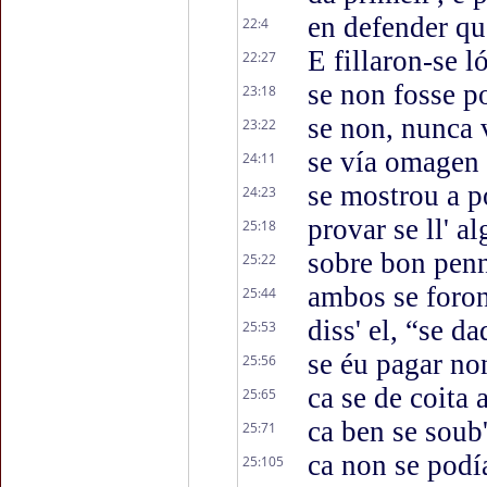
en defender qu
22:4
E fillaron-se ló
22:27
se non fosse p
23:18
se non, nunca v
23:22
se vía omagen 
24:11
se mostrou a 
24:23
provar se ll' a
25:18
sobre bon penn
25:22
ambos se foro
25:44
diss' el, “se d
25:53
se éu pagar no
25:56
ca se de coita 
25:65
ca ben se soub
25:71
ca non se podí
25:105