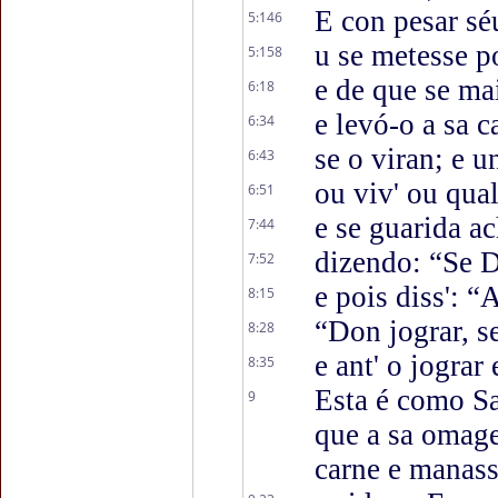
E con pesar sé
5:146
u se metesse p
5:158
e de que se m
6:18
e levó-o a sa c
6:34
se o viran; e 
6:43
ou viv' ou qua
6:51
e se guarida a
7:44
dizendo: “Se 
7:52
e pois diss': “
8:15
“Don jograr, s
8:28
e ant' o jograr
8:35
Esta é como Sa
9
que a sa omage
carne e manass