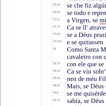
se che fiz algú
55:34
se todo e repen
56:42
a Virgen, se
mi
57:21
Ca se ll' atrav
57:74
se a Déus prazí
57:95
e se quitassen
57:105
Como Santa Ma
58
cavaleiro con q
con ele que se 
58:15
Ca se viu sobr'
58:23
nen de méu Fil
58:45
Mais, se Déus q
58:55
se me quisérdes
59:8
sabía, se Déus
59:13