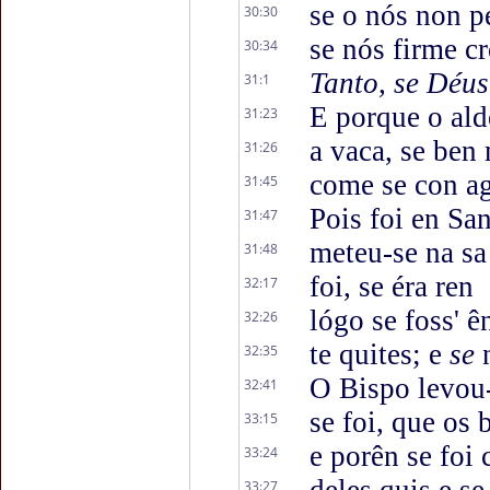
se o nós non 
30:30
se nós firme c
30:34
Tanto, se Déu
31:1
E porque o al
31:23
a vaca, se ben 
31:26
come se con ag
31:45
Pois foi en Sa
31:47
meteu-se na sa
31:48
foi, se éra ren
32:17
lógo se foss' ê
32:26
te quites; e
se
32:35
O Bispo levou
32:41
se foi, que os
33:15
e porên se foi
33:24
33:27