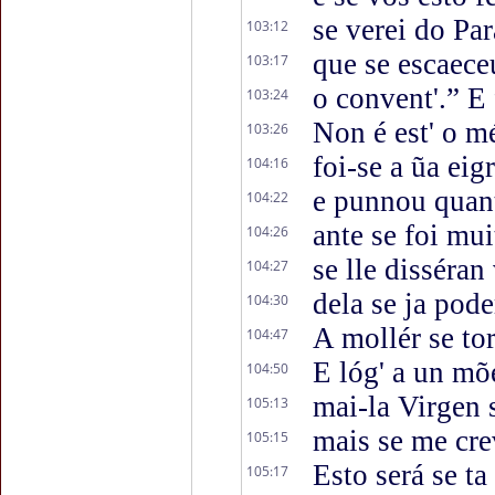
se verei do Pa
103:12
que se escaec
103:17
o convent'.” E
103:24
Non é est' o m
103:26
foi-se a ũa eig
104:16
e punnou quan
104:22
ante se foi mu
104:26
se lle disséra
104:27
dela se ja pode
104:30
A mollér se t
104:47
E lóg' a un mõ
104:50
mai-la Virgen 
105:13
mais se me cre
105:15
Esto será se ta
105:17