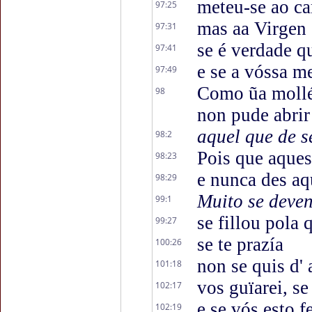
meteu-se ao ca
97:25
mas aa Virgen
97:31
se é verdade q
97:41
e se a vóssa me
97:49
Como ũa mollér
98
non pude abrir
aquel que de 
98:2
Pois que aques
98:23
e nunca des aq
98:29
Muito se deven
99:1
se fillou pola 
99:27
se te prazía
100:26
non se quis d' a
101:18
vos guïarei, se
102:17
e se vós esto f
102:19