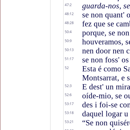
guarda-nos, se
47:2
se non quant' 
48:12
fez que se cam
48:28
porque, se non
50:4
houveramos, se
50:9
nen door nen c
50:13
se non foss' o
51:17
Esta é como Sa
52
Montsarrat, e 
E dest' un mir
52:3
oíde-mio, se o
52:6
des i foi-se c
53:17
daquel logar u
53:18
“Se non quisér
53:21