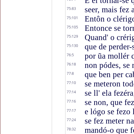
E el tornar-se 
seer, mais fez 
75:83
Entôn o clérig
75:101
Entonce se to
75:105
Quand' o créri
75:129
que de perder-
75:130
por ũa mollér 
76:5
non pódes, se 
76:18
que ben per ca
77:8
se meteron tod
77:10
se ll' ela fezé
77:14
se non, que fez
77:16
e lógo se fezo 
77:17
se fez meter na
77:24
mandó-o que fo
78:32