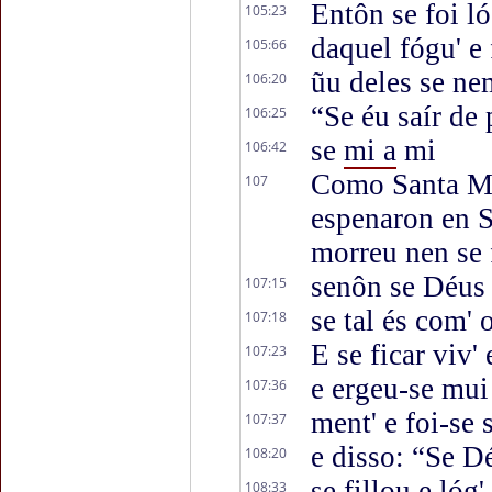
Entôn se foi l
105:23
daquel fógu' e 
105:66
ũu deles se ne
106:20
“Se éu saír de 
106:25
se
mi a
mi
106:42
Como Santa Ma
107
espenaron en S
morreu nen se f
senôn se Déus 
107:15
se tal és com' o
107:18
E se ficar viv' 
107:23
e ergeu-se mui 
107:36
ment' e foi-se 
107:37
e disso: “Se D
108:20
se fillou e lóg' 
108:33