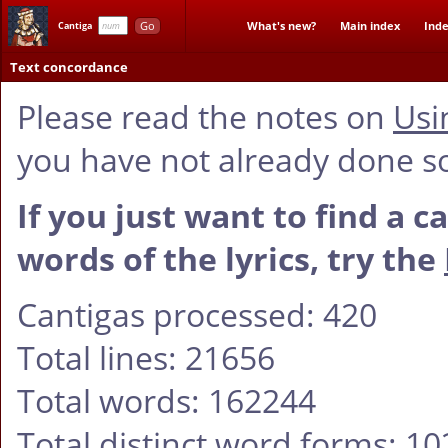
Go
What's new?
Main index
Inde
Cantiga
Text concordance
Please read the notes on
Usi
you have not already done s
If you just want to find a c
words of the lyrics, try the
Cantigas processed: 420
Total lines: 21656
Total words: 162244
Total distinct word forms: 1