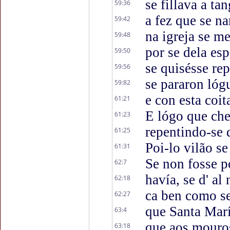
se fillava a ta
59:36
a fez que se n
59:42
na igreja se m
59:48
por se dela esp
59:50
se quisésse rep
59:56
se pararon lógu
59:82
e con esta coit
61:21
E lógo que ch
61:23
repentindo-se 
61:25
Poi-lo vilão se
61:31
Se non fosse p
62:7
havía, se d' al
62:18
ca ben como se
62:27
que Santa Marí
63:4
que aos mouros
63:18