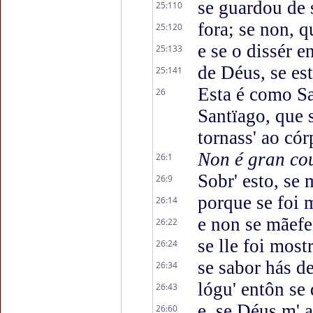
se guardou de
25:110
fora; se non, q
25:120
e se o dissér e
25:133
de Déus, se est
25:141
Esta é como Sa
26
Santïago, que 
tornass' ao có
Non é gran co
26:1
Sobr' esto, se 
26:9
porque se foi m
26:14
e non se mãef
26:22
se lle foi most
26:24
se sabor hás d
26:34
lógu' entôn se
26:43
e, se Déus m' 
26:60