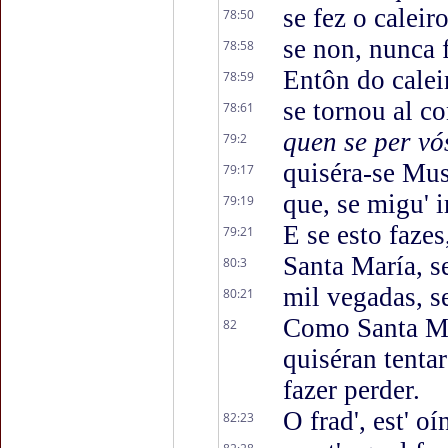
se fez o caleir
78:50
se non, nunca 
78:58
Entôn do caleir
78:59
se tornou al co
78:61
quen se per vó
79:2
quiséra-se Mus
79:17
que, se migu' ir
79:19
E se esto fazes,
79:21
Santa María, se
80:3
mil vegadas, se
80:21
Como Santa Ma
82
quiséran tentar
fazer perder.
O frad', est' o
82:23