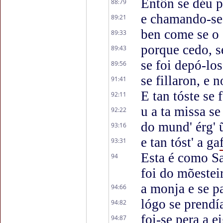
Entôn se déu 
88:79
e chamando-se 
89:21
ben come se o 
89:33
porque cedo, 
89:43
se foi depó-los
89:56
se fillaron, e 
91:41
E tan tóste se f
92:11
u a ta missa se
92:22
do mund' érg' ũ
93:16
e tan tóst' a ga
93:31
Esta é como Sa
94
foi do mõestei
a monja e se pa
94:66
lógo se prendí
94:82
foi-se pera a ei
94:87