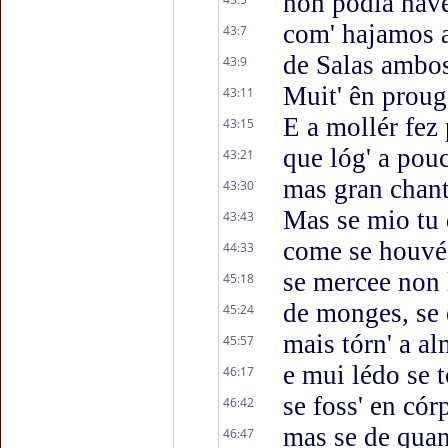
non podía have
com' hajamos a
43:7
de Salas ambo
43:9
Muit' ên proug
43:11
E a mollér fe
43:15
que lóg' a pou
43:21
mas gran chant
43:30
Mas se mio tu 
43:43
come se houvés
44:33
se mercee non 
45:18
de monges, se 
45:24
mais tórn' a a
45:57
e mui lédo se 
46:17
se foss' en cór
46:42
mas se de quan
46:47