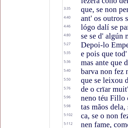
fezéra cono dé
que, se non per
3:35
ant' os outros 
4:40
lógo dalí se pa
4:46
se se d' algún 
4:80
Depoi-lo Empe
5:27
e pois que tod'
5:35
mas ante que d
5:36
barva non fez 
5:40
que se leixou d
5:50
de o crïar muit
5:76
neno téu Fillo
5:96
tas mãos dela, 
5:98
ca, se o non f
5:102
nen fame, come
5:112