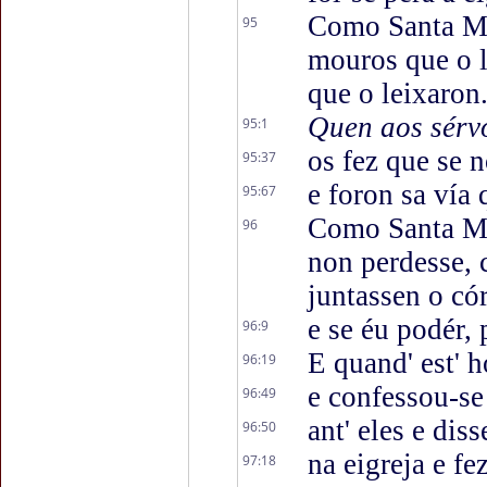
Como Santa Mar
95
mouros que o l
que o leixaron
Quen aos sérvo
95:1
os fez que se 
95:37
e foron sa vía 
95:67
Como Santa Ma
96
non perdesse, 
juntassen o cór
e se éu podér,
96:9
E quand' est' 
96:19
e confessou-se
96:49
ant' eles e dis
96:50
na eigreja e fe
97:18