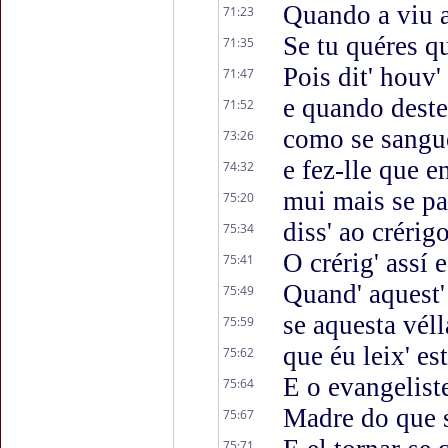
Quando a viu 
71:23
Se tu quéres q
71:35
Pois dit' houv'
71:47
e quando des
71:52
como se sangue 
73:26
e fez-lle que e
74:32
mui mais se p
75:20
diss' ao crérig
75:34
O crérig' assí
75:41
Quand' aquest
75:49
se aquesta vél
75:59
que éu leix' e
75:62
E o evangelist
75:64
Madre do que 
75:67
75:71