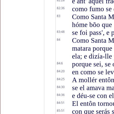
e ant' aquel fr
82:28
como fumo se 
82:36
Como Santa Mar
83
hóme bõo que s
se foi pass', e
83:48
Como Santa Mar
84
matara porque 
ela; e dizía-ll
porque sei, se 
84:6
en como se le
84:20
A mollér entôn
84:25
se el amava ma
84:30
e déu-se con e
84:36
El entôn torno
84:51
con que serás s
85:51