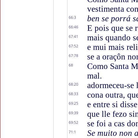
vestimenta con 
ben se porrá s
66:3
E pois que se r
66:46
mais quando s
67:41
e mui mais rel
67:52
se a oraçôn no
67:78
Como Santa Ma
68
mal.
adormeceu-se l
68:20
cona outra, qu
68:33
e entre si diss
69:25
que lle fezo si
69:39
se foi a cas d
69:52
Se muito non
71:1