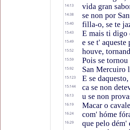
vida gran sabo
14:13
se non por San
14:38
filla-o, se te j
15:40
E mais ti digo
15:43
e se t' aqueste
15:49
houve, tornando
15:52
Pois se tornou
15:59
San Mercuiro l
15:92
E se daquesto,
15:123
ca se non dete
15:144
u se non prova
16:13
Macar o cavalei
16:19
com' hóme fóra
16:24
que pelo dém' 
16:29