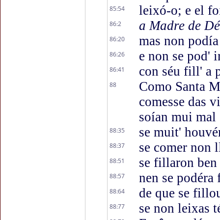
leixó-o; e el f
85:54
a Madre de Déu
86:2
mas non podía 
86:20
e non se pod' i
86:26
con séu fill' a
86:41
Como Santa Mar
88
comesse das vi
soían mui mal 
se muit' houvé
88:35
se comer non l
88:37
se fillaron be
88:51
nen se podéra f
88:57
de que se fillo
88:64
se non leixas 
88:77