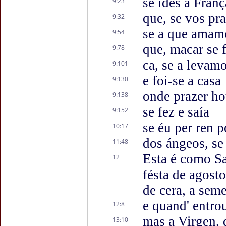
se ides a Franç
9:23
que, se vos pra
9:32
se a que amam
9:54
que, macar se 
9:78
ca, se a levam
9:101
e foi-se a casa
9:130
onde prazer h
9:138
se fez e saía
9:152
se éu per ren p
10:17
dos ángeos, se 
11:48
Esta é como Sa
12
fésta de agost
de cera, a seme
e quand' entro
12:8
mas a Virgen,
13:10