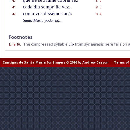
que lle séu lume cobrar fez
40
8 b
cada día sempr' ũa vez,
41
8 b
como vos dissémos acá.
42
8 A
Santa María poder há...
Footnotes
The compressed syllable
from synaeresis here falls on
Line 10
:
vii-
Cantigas de Santa Maria for Singers © 2026 by Andrew Casson
Terms of