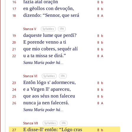
fazía atal oraçôn
16
8 b
en gẽollos con devoçôn,
17
8 b
dizendo: “Sennor, que será
18
8 A
Stanza V
Syllables
IPA
daqueste lume que perdí?
19
8 b
E porende venno a ti
20
8 b
que mio cobres, sequér alí
21
8 b
u a ta missa se dirá.”
22
8 A
Santa María poder há...
Stanza VI
Syllables
IPA
Entôn lógo s' adormeceu,
23
8 b
e a Virgen ll' apareceu,
24
8 b
que aos séus non faleceu
25
8 b
nunca ja nen falecerá.
26
8 A
Santa María poder há...
Stanza VII
Syllables
IPA
E disse-ll' entôn: “Lógo cras
27
8 b