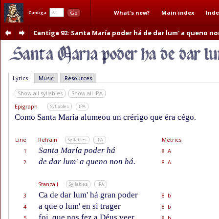
What's new?
Main index
Inde
Go
Cantiga
Cantiga 92
: Santa María poder há de dar lum' a queno no
Lyrics
Music
Resources
Show all syllables
Show all IPA
Epigraph
Syllables
IPA
Como Santa María alumeou un crérigo que éra cégo.
Line
Refrain
Metrics
Syllables
IPA
Santa María poder há
1
8 A
de dar lum' a queno non há.
2
8 A
Stanza I
Syllables
IPA
Ca de dar lum' há gran poder
3
8 b
a que o lum' en si trager
4
8 b
foi, que nos fez a Déus veer,
5
8 b