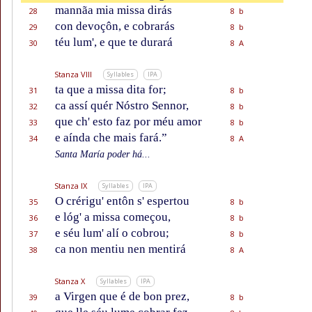
mannãa mia missa dirás
28
8 b
con devoçôn, e cobrarás
29
8 b
téu lum', e que te durará
30
8 A
Stanza VIII
Syllables
IPA
ta que a missa dita for;
31
8 b
ca assí quér Nóstro Sennor,
32
8 b
que ch' esto faz por méu amor
33
8 b
e aínda che mais fará.”
34
8 A
Santa María poder há...
Stanza IX
Syllables
IPA
O crérigu' entôn s' espertou
35
8 b
e lóg' a missa começou,
36
8 b
e séu lum' alí o cobrou;
37
8 b
ca non mentiu nen mentirá
38
8 A
Stanza X
Syllables
IPA
a Virgen que é de bon prez,
39
8 b