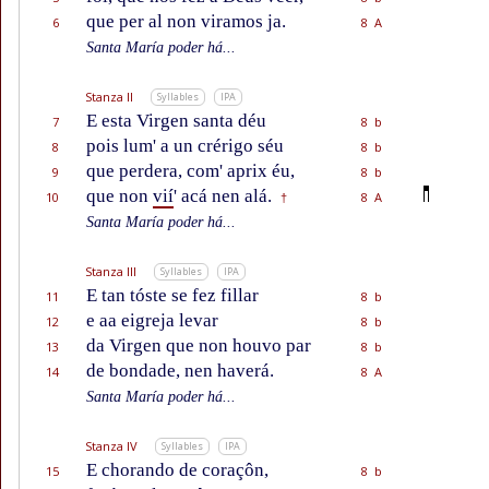
que per al non viramos ja.
6
8 A
Santa María poder há...
Stanza II
Syllables
IPA
E esta Virgen santa déu
7
8 b
pois lum' a un crérigo séu
8
8 b
que perdera, com' aprix éu,
9
8 b
que non
vií
' acá nen alá.
10
8 A
†
Santa María poder há...
Stanza III
Syllables
IPA
E tan tóste se fez fillar
11
8 b
e aa eigreja levar
12
8 b
da Virgen que non houvo par
13
8 b
de bondade, nen haverá.
14
8 A
Santa María poder há...
Stanza IV
Syllables
IPA
E chorando de coraçôn,
15
8 b