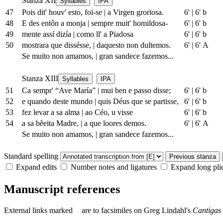
Stanza XII
Syllables
IPA
47
Pois dit' houv' esto, foi-se
|
a Virgen grorïosa.
6'
|
6' b
48
E des entôn a monja
|
sempre muit' homildosa-
6'
|
6' b
49
mente assí dizía
|
como ll' a Pïadosa
6'
|
6' b
50
mostrara que dissésse,
|
daquesto non dultemos.
6'
|
6' A
Se muito non amamos,
|
gran sandece fazemos...
Stanza XIII
Syllables
IPA
51
Ca sempr' “Ave María”
|
mui ben e passo disse;
6'
|
6' b
52
e quando deste mundo
|
quis Déus que se partisse,
6'
|
6' b
53
fez levar a sa alma
|
ao Céo, u visse
6'
|
6' b
54
a sa bẽeita Madre,
|
a que loores demos.
6'
|
6' A
Se muito non amamos,
|
gran sandece fazemos...
Standard spelling
Previous stanza
Expand edits
Number notes and ligatures
Expand long pli
Manuscript references
External links
marked
are to facsimiles on Greg Lindahl's
Cantigas