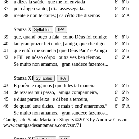
36
u dizes la saúde
|
que me foi envïada
6'
|
6' b
37
pelo ángeo santo,
|
di-a assessegada-
6'
|
6' b
38
mente e non te coites;
|
ca cérto che dizemos
6'
|
6' A
Stanza X
Syllables
IPA
39
que, quand' ouço u fala
|
como Déus foi comigo,
6'
|
6' b
40
tan gran prazer hei ende,
|
amiga, que che digo
6'
|
6' b
41
que entôn me semella
|
que Déus Padr' e Amigo
6'
|
6' b
42
e Fill' en nósso córpo
|
outra vez ben tẽemos.
6'
|
6' A
Se muito non amamos,
|
gran sandece fazemos...
Stanza XI
Syllables
IPA
43
E porên te rogamos
|
que filles tal maneira
6'
|
6' b
44
de rezares mui passo,
|
amiga companneira,
6'
|
6' b
45
e dúas partes leixa
|
e di ben a terceira,
6'
|
6' b
46
de quant' ante dizías,
|
e mais t' end' amaremos.”
6'
|
6' A
Se muito non amamos,
|
gran sandece fazemos...
Cantigas de Santa Maria for Singers ©2013 by Andrew Casson
www.cantigasdesantamaria.com/csm/71