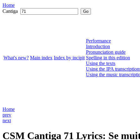
Home
Cantiga
Go
Performance
Introduction
Pronunciation guide
What's new?
Main index
Index by incipit
Spelling in this edition
Using the texts
Using the IPA transcription
Using the music transcripti
Home
prev
next
CSM
Cantiga 71
Lyrics
: Se mui