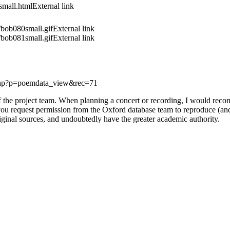
small.html
External link
/bob080small.gif
External link
/bob081small.gif
External link
.php?p=poemdata_view&rec=71
f the project team. When planning a concert or recording, I would rec
you request permission from the Oxford database team to reproduce (and 
 original sources, and undoubtedly have the greater academic authority.