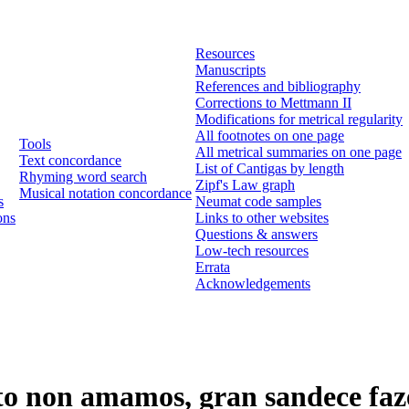
Resources
Manuscripts
References and bibliography
Corrections to Mettmann II
Modifications for metrical regularity
All footnotes on one page
Tools
All metrical summaries on one page
Text concordance
List of Cantigas by length
Rhyming word search
Zipf's Law graph
Musical notation concordance
s
Neumat code samples
ons
Links to other websites
Questions & answers
Low-tech resources
Errata
Acknowledgements
to non amamos, gran sandece fa