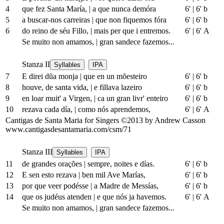
4
que fez Santa María,
|
a que nunca demóra
6'
|
6' b
5
a buscar-nos carreiras
|
que non fiquemos fóra
6'
|
6' b
6
do reino de séu Fillo,
|
mais per que i entremos.
6'
|
6' A
Se muito non amamos,
|
gran sandece fazemos...
Stanza II
Syllables
IPA
7
E direi dũa monja
|
que en un mõesteiro
6'
|
6' b
8
houve, de santa vida,
|
e fillava lazeiro
6'
|
6' b
9
en loar muit' a Virgen,
|
ca un gran livr' enteiro
6'
|
6' b
10
rezava cada día,
|
como nós aprendemos,
6'
|
6' A
Cantigas de Santa Maria for Singers ©2013 by Andrew Casson
www.cantigasdesantamaria.com/csm/71
Stanza III
Syllables
IPA
11
de grandes orações
|
sempre, noites e días.
6'
|
6' b
12
E sen esto rezava
|
ben mil Ave Marías,
6'
|
6' b
13
por que veer podésse
|
a Madre de Messías,
6'
|
6' b
14
que os judéus atenden
|
e que nós ja havemos.
6'
|
6' A
Se muito non amamos,
|
gran sandece fazemos...