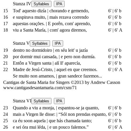
Stanza IV
Syllables
IPA
15
Tod' aquesto dizía
|
chorando e gemendo,
6'
|
6' b
16
e suspirava muito,
|
mais rezava correndo
6'
|
6' b
17
aquestas orações.
|
E porên, com' aprendo,
6'
|
6' b
18
viu a Santa María,
|
com' agora diremos,
6'
|
6' A
Stanza V
Syllables
IPA
19
dentro no dormidoiro
|
en séu leit' u jazía
6'
|
6' b
20
por dormir mui cansada,
|
e pero non durmía.
6'
|
6' b
21
Entôn a Virgen santa
|
alí ll' aparecía,
6'
|
6' b
22
Madre de Jesú-Cristo,
|
aquel en que creemos.
6'
|
6' A
Se muito non amamos,
|
gran sandece fazemos...
Cantigas de Santa Maria for Singers ©2013 by Andrew Casson
www.cantigasdesantamaria.com/csm/71
Stanza VI
Syllables
IPA
23
Quando a viu a monja,
|
espantou-se ja quanto,
6'
|
6' b
24
mais a Virgen lle disse:
|
“Sól non prendas espanto,
6'
|
6' b
25
ca éu soon aquela
|
que hás chamada tanto;
6'
|
6' b
26
e sei óra mui léda,
|
e un pouco falemos.”
6'
|
6' A