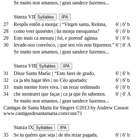
Se muito non amamos,
|
gran sandece fazemos...
Stanza VII
Syllables
IPA
27
Respôs entôn a monja:
|
“Virgen santa, Reínna,
6'
|
6' b
28
como veer quiséstes
|
ũa monja mesquinna?
6'
|
6' b
29
Esto mais ca mesura
|
foi, e porend' aginna
6'
|
6' b
30
levade-nos convósco,
|
que sen vós non fiquemos.”
6'
|
6' A
Se muito non amamos,
|
gran sandece fazemos...
Stanza VIII
Syllables
IPA
31
Disse Santa María:
|
“Esto farei de grado,
6'
|
6' b
32
ca ja téu lugar tẽes
|
no Céo apartado;
6'
|
6' b
33
mais mentre fores viva,
|
un rezar ordinnado
6'
|
6' b
34
che mostrarei que faças
|
ca ja que ên sabemos.
6'
|
6' A
Se muito non amamos,
|
gran sandece fazemos...
Cantigas de Santa Maria for Singers ©2013 by Andrew Casson
www.cantigasdesantamaria.com/csm/71
Stanza IX
Syllables
IPA
35
Se tu quéres que seja
|
de téu rezar pagada,
6'
|
6' b