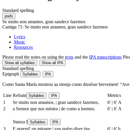
Standard spelling
prefs
Se muito non amamos, gran sandece fazemos
Cantiga 71: Se muito non amamos, gran sandece fazemos
Lyrics
Music
Resources
Please read the notes on using the
texts
and the
IPA transcriptions
Ple
Show all syllables
Show all IPA
Standard spelling
Epigraph
Syllables
IPA
Como Santa María mostrou aa monja como dissésse brevement' “Ave
Line
Refrain
Metrics
Syllables
IPA
1
Se muito non amamos,
|
gran sandece fazemos,
6'
|
6' A
2
a Sennor que nos móstra
|
de como a loemos.
6'
|
6' A
Stanza I
Syllables
IPA
3
E porend' un miragre
|
vos quéro dizer óra
6'
|
6' b