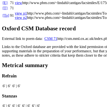
[E]
71
view
http://www.pbm.com/~lindahl/cantigas/facsimiles/E/175
[T]
71
view p1
http://www.pbm.com/~lindahl/cantigas/facsimiles/To
[To]
91
view p2
http://www.pbm.com/~lindahl/cantigas/facsimiles/To
Oxford CSM Database record
External link to poem data:
CSM 71
http://csm.mml.ox.ac.uk/index
Links to the Oxford database are provided with the kind permission o
supporting materials in the preparation of your performance, but that 
notes, as these adhere to stricter criteria that keep them closer to the
Metrical summary
Refrain
6' | 6' 6' | 6'
Stanzas
6' | 6' 6' | 6' 6' | 6' 6' | 6'