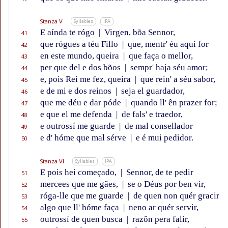
Stanza V
Syllables
IPA
E aínda te rógo
|
Virgen, bõa Sennor,
41
que rógues a téu Fillo
|
que, mentr' éu aquí for
42
en este mundo, queira
|
que faça o mellor,
43
per que del e dos bõos
|
sempr' haja séu amor;
44
e, pois Rei me fez, queira
|
que rein' a séu sabor,
45
e de mi e dos reinos
|
seja el guardador,
46
que me déu e dar póde
|
quando ll' ên prazer for;
47
e que el me defenda
|
de fals' e traedor,
48
e outrossí me guarde
|
de mal consellador
49
e d' hóme que mal sérve
|
e é mui pedidor.
50
Stanza VI
Syllables
IPA
E pois hei começado,
|
Sennor, de te pedir
51
mercees que me gães,
|
se o Déus por ben vir,
52
róga-lle que me guarde
|
de quen non quér gracir
53
algo que ll' hóme faça
|
neno ar quér servir,
54
outrossí de quen busca
|
razôn pera falir,
55