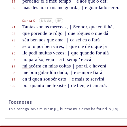
perdend' el e méu tempo
|
e aos que o dei;
89
mas des hoi mais me guarda,
|
e guardado serei.
90
Stanza X
Syllables
IPA
Tantas son as mercees,
|
Sennor, que en ti há,
91
que porende te rógo
|
que rógues o que dá
92
séu ben aos que ama,
|
ca sei ca o fará
93
se o tu por ben vires,
|
que me dé o que ja
94
lle pedí muitas vezes;
|
que quando for alá
95
no paraíso, veja
|
a ti sempr' e acá
96
mi a
córra en mias coitas
|
por ti, e haverá
97
me bon galardôn dado;
|
e sempre fïará
98
en ti quen soubér esto
|
e mais te servirá
99
por quanto me feziste
|
de ben, e t' amará.
100
Footnotes
This cantiga lacks music in
[E]
, but the music can be found in
[To]
.