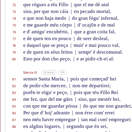
que rógues a téu Fillo
|
que el me dé atal
72
siso, per que non cáia
|
en pecado mortal,
73
e que non haja medo
|
do gran fógu' infernal,
74
e me guarde méu córpo
|
d' ocajôn e de mal
75
e d' amigu' encubérto,
|
que a gran coita fal,
76
e de quen ten en pouco
|
de seer desleal,
77
e daquel que se preça
|
muit' e mui pouco val,
78
e de quen en séus feitos
|
sempr' é descomunal.
79
Esto por don cho peço,
|
e ar pidir-ch-ei al:
80
Stanza IX
Syllables
IPA
sennor Santa María,
|
pois que começad' hei
81
de pedir-che mercee,
|
non me departirei;
82
porên te rógu' e peço,
|
pois que téu Fillo Rei
83
me fez, que del me gães
|
siso, que mestér hei,
84
con que me guardar póssa
|
do que me non guardei,
85
Per que d' hoj' adeante
|
non érre com' errei
86
nen méu haver empregue
|
tan mal com' empreguei
87
en algũus logares,
|
segundo que éu sei,
88