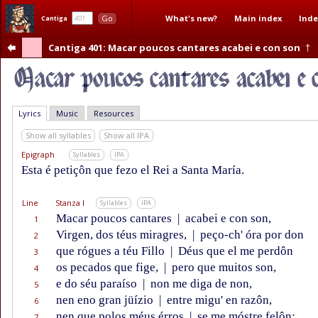
What's new?
Main index
Inde
Go
Cantiga
Cantiga 401
: Macar poucos cantares acabei e con son
†
Lyrics
Music
Resources
Show all syllables
Show all IPA
Epigraph
Syllables
IPA
Esta é petiçôn que fezo el Rei a Santa María.
Line
Stanza I
Syllables
IPA
Macar poucos cantares
|
acabei e con son,
1
Virgen, dos téus miragres,
|
peço-ch' óra por don
2
que rógues a téu Fillo
|
Déus que el me perdôn
3
os pecados que fige,
|
pero que muitos son,
4
e do séu paraíso
|
non me diga de non,
5
nen eno gran jüízio
|
entre migu' en razôn,
6
nen que polos méus érros
|
se me móstre felôn;
7