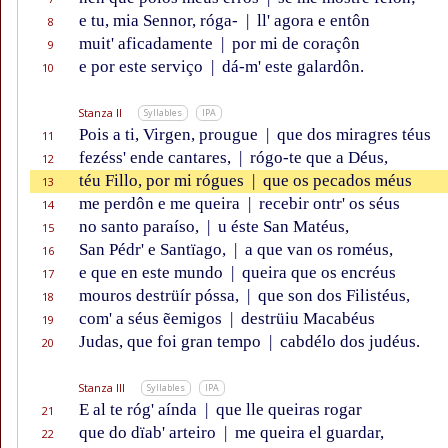
e tu, mia Sennor, róga-
|
ll' agora e entôn
8
muit' aficadamente
|
por mi de coraçôn
9
e por este serviço
|
dá-m' este galardôn.
10
Stanza II
Syllables
IPA
Pois a ti, Virgen, prougue
|
que dos miragres téus
11
fezéss' ende cantares,
|
rógo-te que a Déus,
12
téu Fillo, por mi rógues
|
que os pecados méus
13
me perdôn e me queira
|
recebir ontr' os séus
14
no santo paraíso,
|
u éste San Matéus,
15
San Pédr' e Santïago,
|
a que van os roméus,
16
e que en este mundo
|
queira que os encréus
17
mouros destrüír póssa,
|
que son dos Filistéus,
18
com' a séus ẽemigos
|
destrüiu Macabéus
19
Judas, que foi gran tempo
|
cabdélo dos judéus.
20
Stanza III
Syllables
IPA
E al te róg' aínda
|
que lle queiras rogar
21
que do dïab' arteiro
|
me queira el guardar,
22