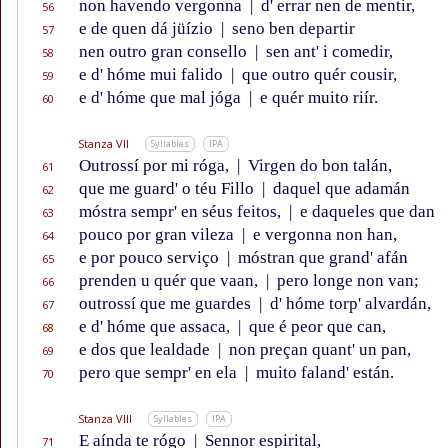
non havendo vergonna
|
d' errar nen de mentir,
56
e de quen dá jüízio
|
seno ben departir
57
nen outro gran consello
|
sen ant' i comedir,
58
e d' hóme mui falido
|
que outro quér cousir,
59
e d' hóme que mal jóga
|
e quér muito riír.
60
Stanza VII
Syllables
IPA
Outrossí por mi róga,
|
Virgen do bon talán,
61
que me guard' o téu Fillo
|
daquel que adamán
62
móstra sempr' en séus feitos,
|
e daqueles que dan
63
pouco por gran vileza
|
e vergonna non han,
64
e por pouco serviço
|
móstran que grand' afán
65
prenden u quér que vaan,
|
pero longe non van;
66
outrossí que me guardes
|
d' hóme torp' alvardán,
67
e d' hóme que assaca,
|
que é peor que can,
68
e dos que lealdade
|
non preçan quant' un pan,
69
pero que sempr' en ela
|
muito faland' están.
70
Stanza VIII
Syllables
IPA
E aínda te rógo
|
Sennor espirital,
71