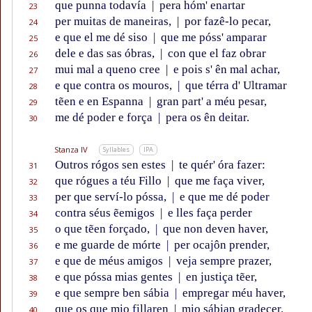
que punna todavía
|
pera hóm' enartar
23
per muitas de maneiras,
|
por fazê-lo pecar,
24
e que el me dé siso
|
que me póss' amparar
25
dele e das sas óbras,
|
con que el faz obrar
26
mui mal a queno cree
|
e pois s' ên mal achar,
27
e que contra os mouros,
|
que térra d' Ultramar
28
tẽen e en Espanna
|
gran part' a méu pesar,
29
me dé poder e força
|
pera os ên deitar.
30
Stanza IV
Syllables
IPA
Outros rógos sen estes
|
te quér' óra fazer:
31
que rógues a téu Fillo
|
que me faça viver,
32
per que serví-lo póssa,
|
e que me dé poder
33
contra séus ẽemigos
|
e lles faça perder
34
o que tẽen forçado,
|
que non deven haver,
35
e me guarde de mórte
|
per ocajôn prender,
36
e que de méus amigos
|
veja sempre prazer,
37
e que póssa mias gentes
|
en justiça tẽer,
38
e que sempre ben sábia
|
empregar méu haver,
39
que os que mio fillaren
|
mio sábian gradecer.
40