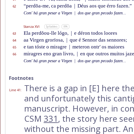
“perdõa-me, ca perdõa
|
Déus aos que érro fazen.”
62
Com' há gran pesar a Virgen
|
dos que gran pecado fazen...
Stanza XVI
Syllables
IPA
Ela perdõou-lle lógo,
|
e déron todos loores
63
aa Virgen grorïosa,
|
que é Sennor das sennores;
64
e tan tóste o miragre
|
meteron ontr' os maiores
65
miragres eno gran livro,
|
en que outros muitos jaze
66
Com' há gran pesar a Virgen
|
dos que gran pecado fazen...
Footnotes
There is a gap in
[E]
here the 
Line 41
:
and unfortunately this cant
manuscript. However, in cont
CSM
331
, the story here se
without the missing part. An