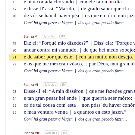
e mui coitada chorando
|
con ele falou
un
día
16
e disse-ll' assí: “Marido,
|
de grado saber querría
17
de vós se han d' haver pẽa
|
os que en tórto non jaz
18
Com' há gran pesar a Virgen
|
dos que gran pecado fazen...
Stanza V
Syllables
IPA
Diz el: “Porquê mio dizedes?”
|
Diss' ela: “Porque 
19
andar contra mi sannudo,
|
de que hei medo sobejo
20
e de saber por que éste,
|
ren tan muito non desejo,
21
e os que me mezcran vósco,
|
par Déus, mui gran tó
22
Com' há gran pesar a Virgen
|
dos que gran pecado fazen...
Stanza VI
Syllables
IPA
Disse-ll' el: “A min disséron
|
que me fazedes gran t
23
e tan gran pesar hei ende
|
que querría seer mórto;
24
ca de tal cousa com' esta
|
non póss' éu haver conór
25
e maa ventura venna
|
a quantos en esto jazen.”
26
Com' há gran pesar a Virgen
|
dos que gran pecado fazen...
Stanza VII
Syllables
IPA