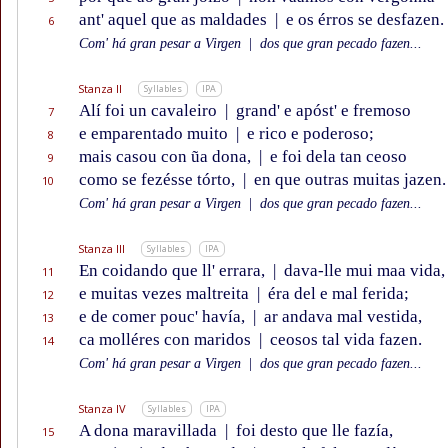
ant' aquel que as maldades
|
e os érros se desfazen.
6
Com' há gran pesar a Virgen
|
dos que gran pecado fazen...
Stanza II
Syllables
IPA
Alí foi un cavaleiro
|
grand' e apóst' e fremoso
7
e emparentado muito
|
e rico e poderoso;
8
mais casou con ũa dona,
|
e foi dela tan ceoso
9
como se fezésse tórto,
|
en que outras muitas jazen.
10
Com' há gran pesar a Virgen
|
dos que gran pecado fazen...
Stanza III
Syllables
IPA
En coidando que ll' errara,
|
dava-lle mui maa vida,
11
e muitas vezes maltreita
|
éra del e mal ferida;
12
e de comer pouc' havía,
|
ar andava mal vestida,
13
ca molléres con maridos
|
ceosos tal vida fazen.
14
Com' há gran pesar a Virgen
|
dos que gran pecado fazen...
Stanza IV
Syllables
IPA
A dona maravillada
|
foi desto que lle fazía,
15