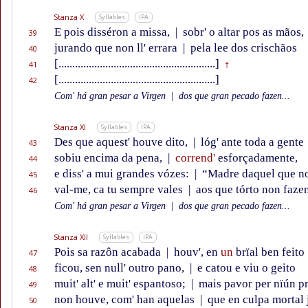
Stanza X
Syllables
IPA
E pois disséron a missa,
|
sobr' o altar pos as mãos,
39
jurando que non ll' errara
|
pela lee dos crischãos
40
[.........................................................]
41
†
[.........................................................]
42
Com' há gran pesar a Virgen
|
dos que gran pecado fazen...
Stanza XI
Syllables
IPA
Des que aquest' houve dito,
|
lóg' ante toda a gente
43
sobiu encima da pena,
|
corrend'
esforçadamente,
44
e diss' a mui grandes vózes:
|
“Madre daquel que n
45
val-me, ca tu sempre vales
|
aos que tórto non faze
46
Com' há gran pesar a Virgen
|
dos que gran pecado fazen...
Stanza XII
Syllables
IPA
Pois sa razôn acabada
|
houv', en
un
brïal ben feito
47
ficou, sen null' outro pano,
|
e catou e viu o geito
48
muit' alt' e muit' espantoso;
|
mais pavor per nïún pr
49
non houve, com' han aquelas
|
que en culpa mortal 
50