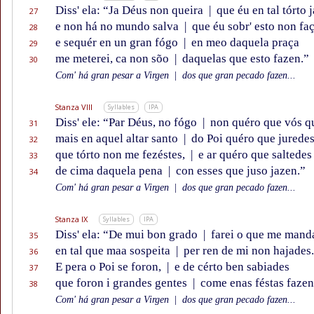
Diss' ela: “Ja Déus non queira
|
que éu en tal tórto j
27
e non há no mundo salva
|
que éu sobr' esto non faç
28
e sequér en un gran fógo
|
en meo daquela praça
29
me meterei, ca non sõo
|
daquelas que esto fazen.”
30
Com' há gran pesar a Virgen
|
dos que gran pecado fazen...
Stanza VIII
Syllables
IPA
Diss' ele: “Par Déus, no fógo
|
non quéro que vós q
31
mais en aquel altar santo
|
do Poi quéro que jurede
32
que tórto non me fezéstes,
|
e ar quéro que saltedes
33
de cima daquela pena
|
con esses que juso jazen.”
34
Com' há gran pesar a Virgen
|
dos que gran pecado fazen...
Stanza IX
Syllables
IPA
Diss' ela: “De mui bon grado
|
farei o que me mand
35
en tal que maa sospeita
|
per ren de mi non hajades
36
E pera o Poi se foron,
|
e de cérto ben sabiades
37
que foron i grandes gentes
|
come enas féstas fazen
38
Com' há gran pesar a Virgen
|
dos que gran pecado fazen...