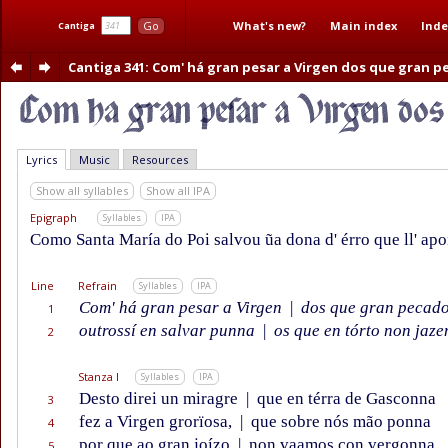
What's new?
Main index
Inde
Go
Cantiga
Cantiga 341
: Com' há gran pesar a Virgen dos que gran 
Lyrics
Music
Resources
Show all syllables
Show all IPA
Epigraph
Syllables
IPA
Como Santa María do Poi salvou ũa dona d' érro que ll' ap
Line
Refrain
Syllables
IPA
Com' há gran pesar a Virgen
|
dos que gran pecado
1
outrossí en salvar punna
|
os que en tórto non jaze
2
Stanza I
Syllables
IPA
Desto direi un miragre
|
que en térra de Gasconna
3
fez a Virgen grorïosa,
|
que sobre nós mão ponna
4
por que ao gran joízo
|
non vaamos con vergonna
5