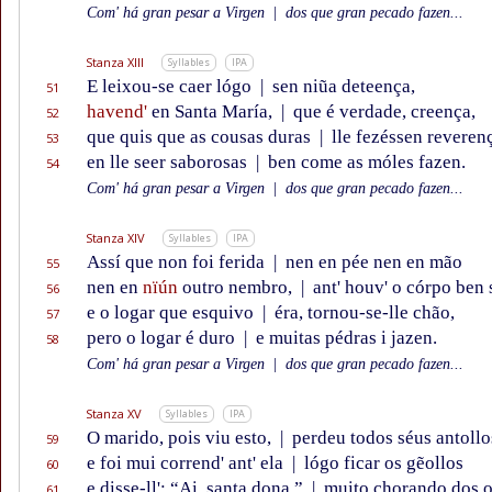
Com' há gran pesar a Virgen
|
dos que gran pecado fazen...
Stanza XIII
Syllables
IPA
E leixou-se caer lógo
|
sen niũa deteença,
51
havend'
en Santa María,
|
que é verdade, creença,
52
que quis que as cousas duras
|
lle fezéssen reveren
53
en lle seer saborosas
|
ben come as móles fazen.
54
Com' há gran pesar a Virgen
|
dos que gran pecado fazen...
Stanza XIV
Syllables
IPA
Assí que non foi ferida
|
nen en pée nen en mão
55
nen en
nïún
outro nembro,
|
ant' houv' o córpo ben 
56
e o logar que esquivo
|
éra, tornou-se-lle chão,
57
pero o logar é duro
|
e muitas pédras i jazen.
58
Com' há gran pesar a Virgen
|
dos que gran pecado fazen...
Stanza XV
Syllables
IPA
O marido, pois viu esto,
|
perdeu todos séus antollo
59
e foi mui corrend' ant' ela
|
lógo ficar os gẽollos
60
e disse-ll': “Ai, santa dona,”
|
muito chorando dos o
61