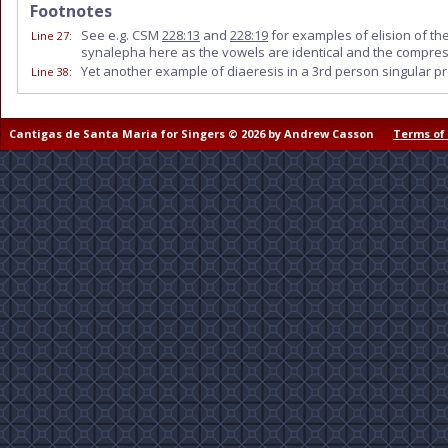
Footnotes
See e.g. CSM
228:13
and
228:19
for examples of elision of t
Line 27
:
synalepha here as the vowels are identical and the compressed
Yet another example of diaeresis in a 3rd person singular pr
Line 38
:
Cantigas de Santa Maria for Singers © 2026 by Andrew Casson
Terms of