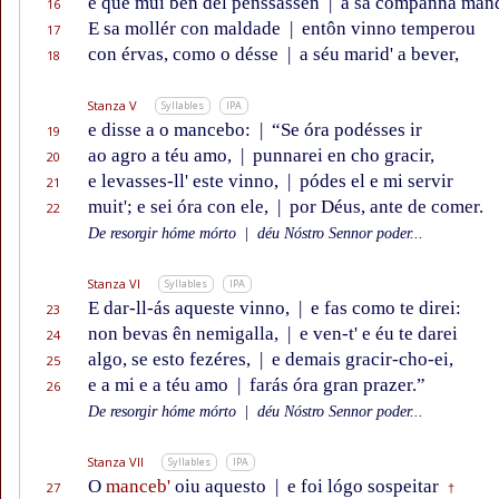
e que mui ben del penssassen
|
a sa companna man
16
E sa mollér con maldade
|
entôn vinno temperou
17
con érvas, como o désse
|
a séu marid' a bever,
18
Stanza V
Syllables
IPA
e disse a o mancebo:
|
“Se óra podésses ir
19
ao agro a téu amo,
|
punnarei en cho gracir,
20
e levasses-ll' este vinno,
|
pódes el e mi servir
21
muit'; e sei óra con ele,
|
por Déus, ante de comer.
22
De resorgir hóme mórto
|
déu Nóstro Sennor poder...
Stanza VI
Syllables
IPA
E dar-ll-ás aqueste vinno,
|
e fas como te direi:
23
non bevas ên nemigalla,
|
e ven-t' e éu te darei
24
algo, se esto fezéres,
|
e demais gracir-cho-ei,
25
e a mi e a téu amo
|
farás óra gran prazer.”
26
De resorgir hóme mórto
|
déu Nóstro Sennor poder...
Stanza VII
Syllables
IPA
O
manceb'
oiu aquesto
|
e foi lógo sospeitar
27
†