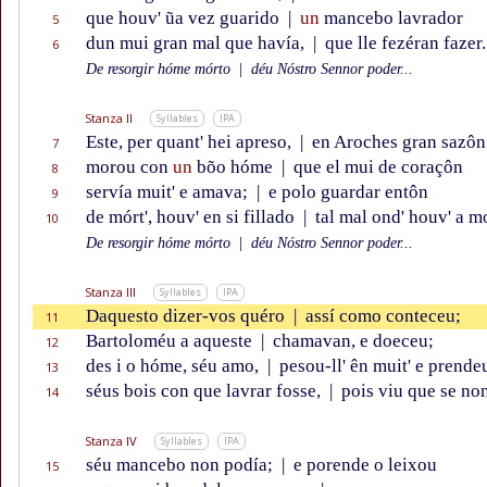
que houv' ũa vez guarido
|
un
mancebo lavrador
5
dun mui gran mal que havía,
|
que lle fezéran fazer.
6
De resorgir hóme mórto
|
déu Nóstro Sennor poder...
Stanza II
Syllables
IPA
Este, per quant' hei apreso,
|
en Aroches gran sazôn
7
morou con
un
bõo hóme
|
que el mui de coraçôn
8
servía muit' e amava;
|
e polo guardar entôn
9
de mórt', houv' en si fillado
|
tal mal ond' houv' a mo
10
De resorgir hóme mórto
|
déu Nóstro Sennor poder...
Stanza III
Syllables
IPA
Daquesto dizer-vos quéro
|
assí como conteceu;
11
Bartoloméu a aqueste
|
chamavan, e doeceu;
12
des i o hóme, séu amo,
|
pesou-ll' ên muit' e prende
13
séus bois con que lavrar fosse,
|
pois viu que se no
14
Stanza IV
Syllables
IPA
séu mancebo non podía;
|
e porende o leixou
15