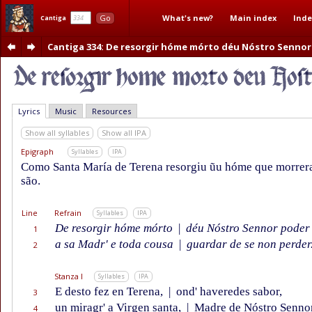
What's new?
Main index
Inde
Go
Cantiga
Cantiga 334
: De resorgir hóme mórto déu Nóstro Sennor
Lyrics
Music
Resources
Show all syllables
Show all IPA
Epigraph
Syllables
IPA
Como Santa María de Terena resorgiu ũu hóme que morrera
são.
Line
Refrain
Syllables
IPA
De resorgir hóme mórto
|
déu Nóstro Sennor poder
1
a sa Madr' e toda cousa
|
guardar de se non perder
2
Stanza I
Syllables
IPA
E desto fez en Terena,
|
ond' haveredes sabor,
3
un miragr' a Virgen santa,
|
Madre de Nóstro Sennor
4