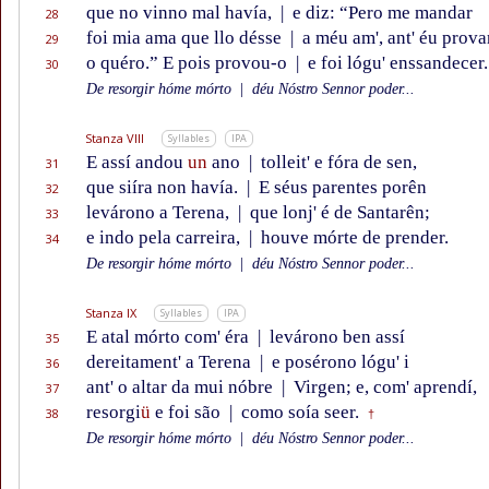
que no vinno mal havía,
|
e diz: “Pero me mandar
28
foi mia ama que llo désse
|
a méu am', ant' éu prova
29
o quéro.” E pois provou-o
|
e foi lógu' enssandecer.
30
De resorgir hóme mórto
|
déu Nóstro Sennor poder...
Stanza VIII
Syllables
IPA
E assí andou
un
ano
|
tolleit' e fóra de sen,
31
que siíra non havía.
|
E séus parentes porên
32
levárono a Terena,
|
que lonj' é de Santarên;
33
e indo pela carreira,
|
houve mórte de prender.
34
De resorgir hóme mórto
|
déu Nóstro Sennor poder...
Stanza IX
Syllables
IPA
E atal mórto com' éra
|
levárono ben assí
35
dereitament' a Terena
|
e posérono lógu' i
36
ant' o altar da mui nóbre
|
Virgen; e, com' aprendí,
37
resorgi
ü
e foi são
|
como soía seer.
38
†
De resorgir hóme mórto
|
déu Nóstro Sennor poder...