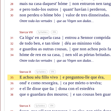
mais na casa daquest' hóme
|
non entraron nen tang
28
e pero todo-los outros
|
quant' havían i perderon,
29
non perdeu o hóme bõo
|
valor de tres dinneiradas.
30
Ontre toda-las vertudes
|
que aa Virgen son dadas...
Stanza VIII
Syllables
IPA
Ca lógu' en aquela casa
|
entrou a Sennor comprida
31
de todo ben, e tan tóste
|
déu ao mininno vida
32
e guardou as outras cousas,
|
que non achou pois fa
33
hóme de ren en sa casa,
|
nen sól as pórtas britadas.
34
Ontre toda-las vertudes
|
que aa Virgen son dadas...
Stanza IX
Syllables
IPA
E achou séu fillo vivo
|
e preguntou-lle que éra,
35
ond' e como resorgira,
|
ca por mórto o tevéra;
36
e el lle disse que ũa
|
dona con el estedéra
37
que o guardara dos mouros;
|
e sas cousas ben gua
38
Stanza X
Syllables
IPA