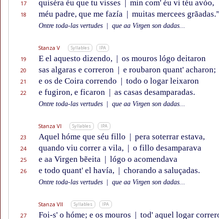
quiséra éu que tu visses
|
min com' éu vi téu avóo,
17
méu padre, que me fazía
|
muitas mercees grãadas.
18
Ontre toda-las vertudes
|
que aa Virgen son dadas...
Stanza V
Syllables
IPA
E el aquesto dizendo,
|
os mouros lógo deitaron
19
sas algaras e correron
|
e roubaron quant' acharon;
20
e os de Coira correndo
|
todo o logar leixaron
21
e fugiron, e ficaron
|
as casas desamparadas.
22
Ontre toda-las vertudes
|
que aa Virgen son dadas...
Stanza VI
Syllables
IPA
Aquel hóme que séu fillo
|
pera soterrar estava,
23
quando viu correr a vila,
|
o fillo desamparava
24
e aa Virgen bẽeita
|
lógo o acomendava
25
e todo quant' el havía,
|
chorando a saluçadas.
26
Ontre toda-las vertudes
|
que aa Virgen son dadas...
Stanza VII
Syllables
IPA
Foi-s' o hóme; e os mouros
|
tod' aquel logar correr
27