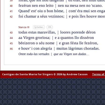
foran, que sól non tangeran
|
en elas, nen nïún dan
39
fezéran nen eno leito
|
nen na mesa nen no 'scano.
40
Quand' est' oiu o bon hóme,
|
com' éra mui sen eng
41
foi chamar a séus vezinnos;
|
e pois lles houve mos
42
Stanza XI
Syllables
IPA
todas estas maravillas,
|
loores porende déron
43
aa Virgen grorïosa;
|
e a quantos llo disséron
44
bẽeizeron o séu nome
|
e gran fésta lle fezéron,
45
e houv' i con alegría
|
muitas lágrimas choradas.
46
Ontre toda-las vertudes
|
que aa Virgen son dadas...
Cantigas de Santa Maria for Singers © 2026 by Andrew Casson
Terms of