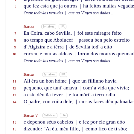
que fez esta que ja outros
|
há feitos muitas vegada
6
Ontre toda-las vertudes
|
que aa Virgen son dadas...
Stanza II
Syllables
IPA
En Coira, cabo Sevilla,
|
foi este miragre feito
7
no tempo que Aboíucef
|
passou ben pelo estreito
8
d' Algizira e a térra
|
de Sevilla tod' a eito
9
correu, e muitas aldeas
|
foron dos mouros queimad
10
Ontre toda-las vertudes
|
que aa Virgen son dadas...
Stanza III
Syllables
IPA
Alí éra un bon hóme
|
que un fillinno havía
11
pequeno, que tant' amava
|
com' a vida que vivía;
12
a este déu ũa féver
|
e foi mórt' a tercer día.
13
O padre, con coita dele,
|
en sas faces déu palmada
14
Stanza IV
Syllables
IPA
e depenou séus cabelos
|
e fez por ele gran dóo
15
dizendo: “Ai éu, méu fillo,
|
como fico de ti sóo;
16