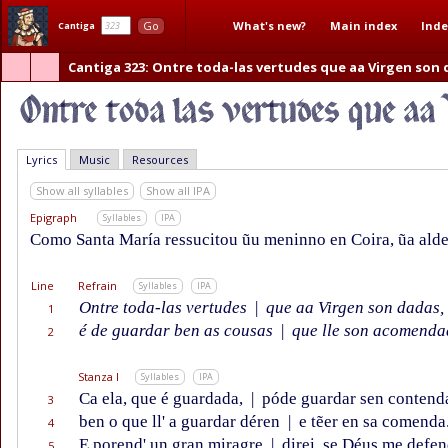
What's new?
Main index
Inde
Go
Cantiga
Cantiga 323
: Ontre toda-las vertudes que aa Virgen son
Lyrics
Music
Resources
Show all syllables
Show all IPA
Epigraph
Syllables
IPA
Como Santa María ressucitou ũu meninno en Coira, ũa aldea
Line
Refrain
Syllables
IPA
Ontre toda-las vertudes
|
que aa Virgen son dadas,
1
é de guardar ben as cousas
|
que lle son acomenda
2
Stanza I
Syllables
IPA
Ca ela, que é guardada,
|
póde guardar sen contend
3
ben o que ll' a guardar déren
|
e tẽer en sa comenda
4
E porend' un gran miragre
|
direi, se Déus me defen
5