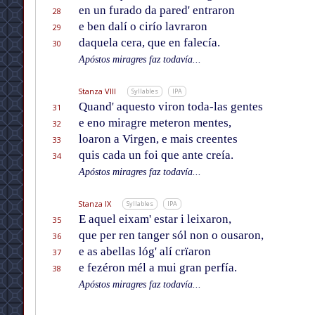
en un furado da pared' entraron
28
e ben dalí o cirío lavraron
29
daquela cera, que en falecía.
30
Apóstos miragres faz todavía...
Stanza VIII
Syllables
IPA
Quand' aquesto viron toda-las gentes
31
e eno miragre meteron mentes,
32
loaron a Virgen, e mais creentes
33
quis cada un foi que ante creía.
34
Apóstos miragres faz todavía...
Stanza IX
Syllables
IPA
E aquel eixam' estar i leixaron,
35
que per ren tanger sól non o ousaron,
36
e as abellas lóg' alí crïaron
37
e fezéron mél a mui gran perfía.
38
Apóstos miragres faz todavía...