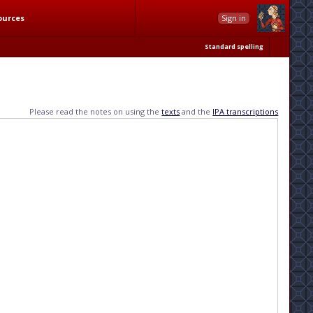
ources
Sign in
Standard spelling
Please read the notes on using the
texts
and the
IPA transcriptions