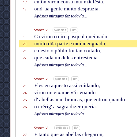
entôn viron cousa mui mãefésta,
17
ond' aa gente muito desprazía.
18
Apóstos miragres faz todavía...
Stanza V
Syllables
IPA
Ca viron o ciro pasqual queimado
19
muito dũa parte e mui menguado;
20
e desto o póblo foi tan coitado,
21
que cada un deles entrestecía.
22
Apóstos miragres faz todavía...
Stanza VI
Syllables
IPA
Eles en aquesto assí cuidando,
23
viron un eixame vĩir voando
24
d' abellas mui brancas, que entrou quando
25
o crérig' a sagra dizer quería.
26
Apóstos miragres faz todavía...
Stanza VII
Syllables
IPA
E tanto que as abellas chegaron,
27