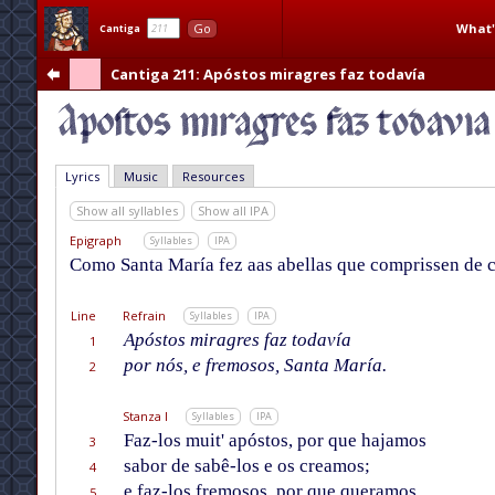
What'
Go
Cantiga
Cantiga 211
: Apóstos miragres faz todavía
Lyrics
Music
Resources
Show all syllables
Show all IPA
Epigraph
Syllables
IPA
Como Santa María fez aas abellas que comprissen de ce
Line
Refrain
Syllables
IPA
Apóstos miragres faz todavía
1
por nós, e fremosos, Santa María.
2
Stanza I
Syllables
IPA
Faz-los muit' apóstos, por que hajamos
3
sabor de sabê-los e os creamos;
4
e faz-los fremosos, por que queramos
5