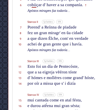
co
bii
çar d' haver a sa companía.
6
†
Apóstos miragres faz todavía...
Stanza II
Syllables
IPA
Porend' a Reínna de pïadade
7
fez un gran miragr' en ũa cidade
8
a que dizen Élche, com' en verdade
9
achei de gran gente que i havía.
10
Apóstos miragres faz todavía...
Stanza III
Syllables
IPA
Esto foi un día de Pentecóste,
11
que a sa eigreja vẽéron tóste
12
d' hómes e molléres come grand' hóste,
13
por oír a missa que s' i dizía
14
Stanza IV
Syllables
IPA
mui cantada come en atal fésta,
15
e durou atẽ́ena mui gran sésta;
16