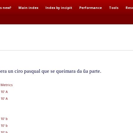
s new?
Main index
Index by incipit
Performance
Tools
Res
ra un ciro pasqual que se queimara da ũa parte.
Metrics
10' A
10' A
10' b
10' b
10' b