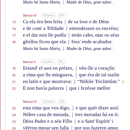
Muito há Santa María,
|
Madre de Déus, gran sabor...
Stanza IV
Syllables
IPA
Ca ela éra ben feita
|
de sa loor e de Déus
15
e de com' a Trĩidade
|
entendessen os encréus;
16
e el dar non lle podía
|
neún cabo, mas os séus
17
gẽollos ficou que ela
|
foss' ende acabador.
18
Muito há Santa María,
|
Madre de Déus, gran sabor...
Stanza V
Syllables
IPA
Estand' el assí en prézes,
|
vẽo-lle a coraçôn
19
a rima que lle minguava,
|
que éra de tal razôn
20
en latín e que mostrava:
|
“Nóbile Triclinïúm.”
21
†
E non havía palavra
|
que i fezésse mellor
22
Stanza VI
Syllables
IPA
esta rima que vos digo,
|
e que quér dizer assí:
23
Nóbre casa de morada,
|
tres moradas há en ti:
24
Déus Padre e o séu Fillo
|
e o Sant' Espírit' i
25
vẽéron morar sen falla
|
por nos fazeren amor.
26