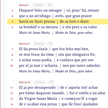
Stanza I
Syllables
IPA
Daquest' hóra un miragre
|
oí, pouc' há, retraer
3
que a un arcidïago
|
avẽo, que gran prazer
4
havía en fazer prosas
|
de sa loor e dizer
5
sa bondad' e sa mesura
|
e séu prez e sa valor.
6
Muito há Santa María,
|
Madre de Déus, gran sabor...
Stanza II
Syllables
IPA
El ũa prosa fazía
|
que éra feita mui ben,
7
se non fosse ũa rima
|
sóa que minguava ên;
8
e achar nona podía,
|
e cuidava que per ren
9
per el ja non s' acharía,
|
nen per outro sabedor.
10
Muito há Santa María,
|
Madre de Déus, gran sabor...
Stanza III
Syllables
IPA
El ja por desasperado
|
de s' aquela rim' achar
11
per hóme daqueste mundo,
|
foi-s' entôn a un altar
12
da Virgen Santa María
|
e começou-ll' a rogar
13
de s' acabar esta prosa
|
que lle foss' ajudador.
14