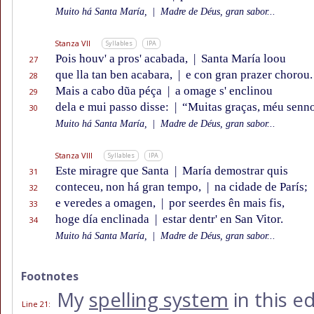
Muito há Santa María,
|
Madre de Déus, gran sabor...
Stanza VII
Syllables
IPA
Pois houv' a pros' acabada,
|
Santa María loou
27
que lla tan ben acabara,
|
e con gran prazer chorou.
28
Mais a cabo dũa péça
|
a omage s' enclinou
29
dela e mui passo disse:
|
“Muitas graças, méu senno
30
Muito há Santa María,
|
Madre de Déus, gran sabor...
Stanza VIII
Syllables
IPA
Este miragre que Santa
|
María demostrar quis
31
conteceu, non há gran tempo,
|
na cidade de París;
32
e veredes a omagen,
|
por seerdes ên mais fis,
33
hoge día enclinada
|
estar dentr' en San Vitor.
34
Muito há Santa María,
|
Madre de Déus, gran sabor...
Footnotes
My
spelling system
in this e
Line 21
: