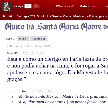
What's new?
Main index
Inde
Go
Cantiga
Cantiga 202
: Muito há Santa María, Madre de Déus, gran
Lyrics
Music
Resources
Show all syllables
Show all IPA
Epigraph
Syllables
IPA
Esta é como un clérigo en París fazía ũa p
e non podía achar ũa rima, e foi rogar a S
ajudasse i, e achó-a lógo. E a Magestade ll
graças.”
Line
Refrain
Syllables
IPA
Muito há Santa María,
|
Madre de Déus, gran sabo
1
d' ajudar quen lle cantares
|
ou prosas faz de loor.
2