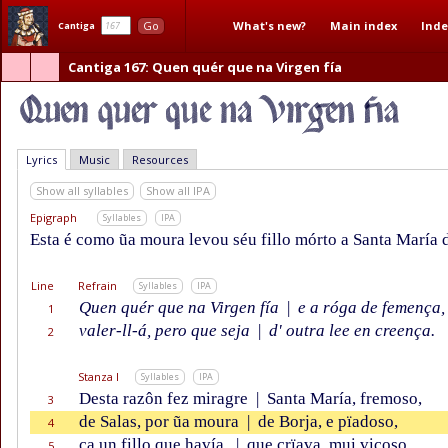
What's new?
Main index
Inde
Go
Cantiga
Cantiga 167
: Quen quér que na Virgen fía
Lyrics
Music
Resources
Show all syllables
Show all IPA
Epigraph
Syllables
IPA
Esta é como ũa moura levou séu fillo mórto a Santa María de
Line
Refrain
Syllables
IPA
Quen quér que na Virgen fía
|
e a róga de femença,
1
valer-ll-á, pero que seja
|
d' outra lee en creença.
2
Stanza I
Syllables
IPA
Desta razôn fez miragre
|
Santa María, fremoso,
3
de Salas, por ũa moura
|
de Borja, e pïadoso,
4
ca un fillo que havía,
|
que crïava, mui viçoso,
5