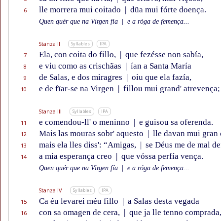
lle morrera mui coitado
|
dũa mui fórte doença.
6
Quen quér que na Virgen fía
|
e a róga de femença...
Stanza II
Syllables
IPA
Ela, con coita do fillo,
|
que fezésse non sabía,
7
e viu como as crischãas
|
ían a Santa María
8
de Salas, e dos miragres
|
oiu que ela fazía,
9
e de fïar-se na Virgen
|
fillou mui grand' atrevença;
10
Stanza III
Syllables
IPA
e comendou-ll' o meninno
|
e guisou sa oferenda.
11
Mais las mouras sobr' aquesto
|
lle davan mui gran
12
mais ela lles diss': “Amigas,
|
se Déus me de mal de
13
a mia esperança creo
|
que vóssa perfía vença.
14
Quen quér que na Virgen fía
|
e a róga de femença...
Stanza IV
Syllables
IPA
Ca éu levarei méu fillo
|
a Salas desta vegada
15
con sa omagen de cera,
|
que ja lle tenno comprada
16