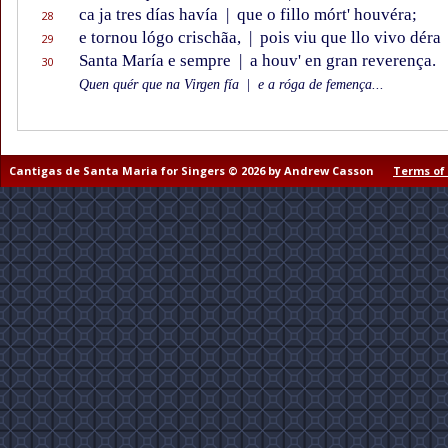
ca ja tres días havía
|
que o fillo mórt' houvéra;
28
e tornou lógo crischãa,
|
pois viu que llo vivo déra
29
Santa María e sempre
|
a houv' en gran reverença.
30
Quen quér que na Virgen fía
|
e a róga de femença...
Cantigas de Santa Maria for Singers © 2026 by Andrew Casson
Terms of