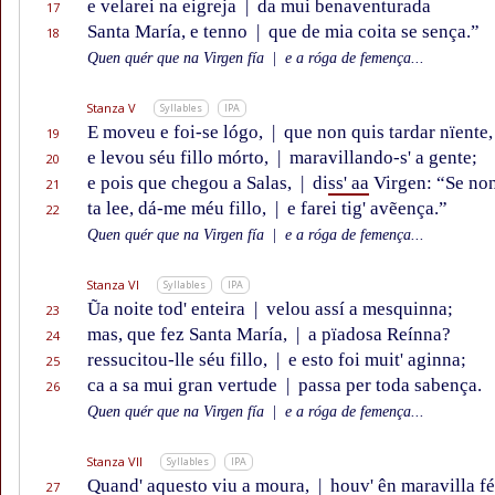
e velarei na eigreja
|
da mui benaventurada
17
Santa María, e tenno
|
que de mia coita se sença.”
18
Quen quér que na Virgen fía
|
e a róga de femença...
Stanza V
Syllables
IPA
E moveu e foi-se lógo,
|
que non quis tardar nïente,
19
e levou séu fillo mórto,
|
maravillando-s' a gente;
20
e pois que chegou a Salas,
|
di
ss' aa
Virgen: “Se no
21
ta lee, dá-me méu fillo,
|
e farei tig' avẽença.”
22
Quen quér que na Virgen fía
|
e a róga de femença...
Stanza VI
Syllables
IPA
Ũa noite tod' enteira
|
velou assí a mesquinna;
23
mas, que fez Santa María,
|
a pïadosa Reínna?
24
ressucitou-lle séu fillo,
|
e esto foi muit' aginna;
25
ca a sa mui gran vertude
|
passa per toda sabença.
26
Quen quér que na Virgen fía
|
e a róga de femença...
Stanza VII
Syllables
IPA
Quand' aquesto viu a moura,
|
houv' ên maravilla fé
27