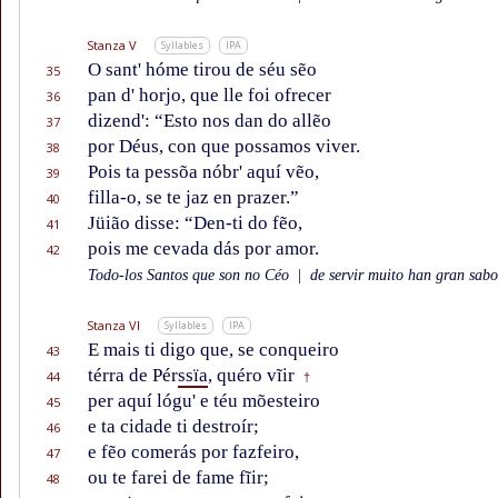
Stanza V
Syllables
IPA
O sant' hóme tirou de séu sẽo
35
pan d' horjo, que lle foi ofrecer
36
dizend': “Esto nos dan do allẽo
37
por Déus, con que possamos viver.
38
Pois ta pessõa nóbr' aquí vẽo,
39
filla-o, se te jaz en prazer.”
40
Jüião disse: “Den-ti do fẽo,
41
pois me cevada dás por amor.
42
Todo-los Santos que son no Céo
|
de servir muito han gran sabor
Stanza VI
Syllables
IPA
E mais ti digo que, se conqueiro
43
térra de Pér
ssïa
, quéro vĩir
44
†
per aquí lógu' e téu mõesteiro
45
e ta cidade ti destroír;
46
e fẽo comerás por fazfeiro,
47
ou te farei de fame fĩir;
48