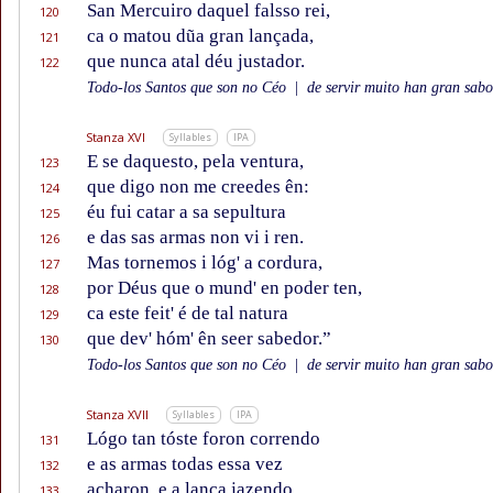
San Mercuiro daquel falsso rei,
120
ca o matou dũa gran lançada,
121
que nunca atal déu justador.
122
Todo-los Santos que son no Céo
|
de servir muito han gran sabor
Stanza XVI
Syllables
IPA
E se daquesto, pela ventura,
123
que digo non me creedes ên:
124
éu fui catar a sa sepultura
125
e das sas armas non vi i ren.
126
Mas tornemos i lóg' a cordura,
127
por Déus que o mund' en poder ten,
128
ca este feit' é de tal natura
129
que dev' hóm' ên seer sabedor.”
130
Todo-los Santos que son no Céo
|
de servir muito han gran sabor
Stanza XVII
Syllables
IPA
Lógo tan tóste foron correndo
131
e as armas todas essa vez
132
acharon, e a lança jazendo,
133