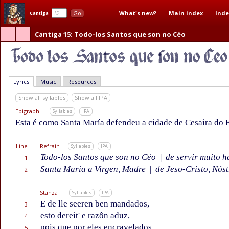
What's new?
Main index
Inde
Go
Cantiga
Cantiga 15
: Todo-los Santos que son no Céo
Lyrics
Music
Resources
Show all syllables
Show all IPA
Epigraph
Syllables
IPA
Esta é como Santa María defendeu a cidade de Cesaira do 
Line
Refrain
Syllables
IPA
Todo-los Santos que son no Céo
|
de servir muito h
1
Santa María a Virgen, Madre
|
de Jeso-Cristo, Nóst
2
Stanza I
Syllables
IPA
E de lle seeren ben mandados,
3
esto dereit' e razôn aduz,
4
pois que por eles encravelados
5