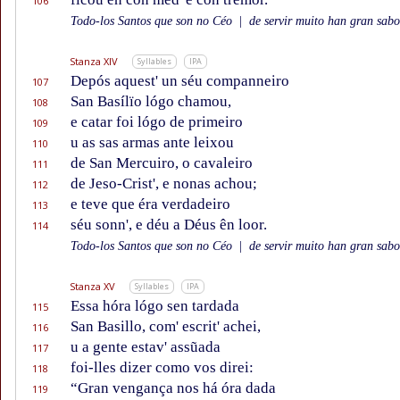
106
Todo-los Santos que son no Céo
|
de servir muito han gran sabor
Stanza XIV
Syllables
IPA
Depós aquest' un séu companneiro
107
San Basílïo lógo chamou,
108
e catar foi lógo de primeiro
109
u as sas armas ante leixou
110
de San Mercuiro, o cavaleiro
111
de Jeso-Crist', e nonas achou;
112
e teve que éra verdadeiro
113
séu sonn', e déu a Déus ên loor.
114
Todo-los Santos que son no Céo
|
de servir muito han gran sabor
Stanza XV
Syllables
IPA
Essa hóra lógo sen tardada
115
San Basillo, com' escrit' achei,
116
u a gente estav' assũada
117
foi-lles dizer como vos direi:
118
“Gran vengança nos há óra dada
119