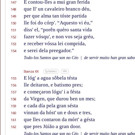
E contou-lles a mui gran ferida
147
que ll' un cavaleiro branco déu,
148
per que alma tan tóste partida
149
lle foi do córp'. “Aquesto vi éu,”
150
diss' el, “porên quéro santa vida
151
fazer vósqu', e non vos seja gréu,
152
e receber vóssa lei comprida,
153
e serei dela preegador.”
154
Todo-los Santos que son no Céo
|
de servir muito han gran sabor
Stanza XX
Syllables
IPA
E lóg' a agua sôbela tésta
155
lle deitaron, e batismo pres;
156
e começaron lógu' i a fésta
157
da Virgen, que durou ben un mes;
158
e cada día pela gran sésta
159
vinnan da hóst' un e dous e tres,
160
que lles contaron da mórt' a gésta
161
que pres Jüião a gran door.
162
Todo-los Santos que son no Céo
|
de servir muito han gran sabor