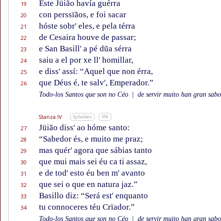
Este Jüião havía guérra
19
con perssïãos, e foi sacar
20
hóste sobr' eles, e pela térra
21
de Cesaira houve de passar;
22
e San Basill' a pé dũa sérra
23
saiu a el por xe ll' homillar,
24
e diss' assí: “Aquel que non érra,
25
que Déus é, te salv', Emperador.”
26
Todo-los Santos que son no Céo
|
de servir muito han gran sabor
Stanza IV
Syllables
IPA
Jüião diss' ao hóme santo:
27
“Sabedor és, e muito me praz;
28
mas quér' agora que sábias tanto
29
que mui mais sei éu ca ti assaz,
30
e de tod' esto éu ben m' avanto
31
que sei o que en natura jaz.”
32
Basillo diz: “Será est' enquanto
33
tu connoceres téu Crïador.”
34
Todo-los Santos que son no Céo
|
de servir muito han gran sabor