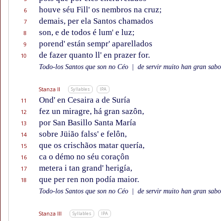
houve séu Fill' os nembros na cruz;
6
demais, per ela Santos chamados
7
son, e de todos é lum' e luz;
8
porend' están sempr' aparellados
9
de fazer quanto ll' en prazer for.
10
Todo-los Santos que son no Céo
|
de servir muito han gran sabor
Stanza II
Syllables
IPA
Ond' en Cesaira a de Suría
11
fez un miragre, há gran sazôn,
12
por San Basillo Santa María
13
sobre Jüião falss' e felôn,
14
que os crischãos matar quería,
15
ca o démo no séu coraçôn
16
metera i tan grand' herigía,
17
que per ren non podía maior.
18
Todo-los Santos que son no Céo
|
de servir muito han gran sabor
Stanza III
Syllables
IPA