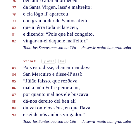
ben ant' o altar adormeceu
76
da Santa Virgen, lass' e maltreito;
77
e ela lógo ll' apareceu
78
con gran poder de Santos afeito
79
que a térra toda 'sclareceu,
80
e dizendo: “Pois que hei congeito,
81
vingar-m-ei daquele malfeitor.”
82
Todo-los Santos que son no Céo
|
de servir muito han gran sabor
Stanza XI
Syllables
IPA
Pois esto disse, chamar mandava
83
San Mercuiro e disse-ll' assí:
84
“Jüião falsso, que rezõava
85
mal a méu Fill' e peior a mi,
86
por quanto mal nos ele buscava
87
dá-nos dereito del ben alí
88
du vai ontr' os séus, en que fïava,
89
e sei de nós ambos vingador.”
90
Todo-los Santos que son no Céo
|
de servir muito han gran sabor