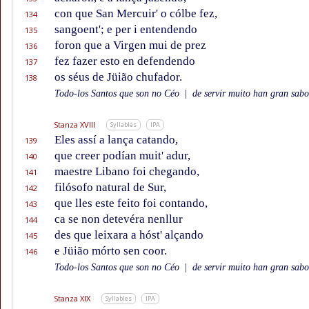
con que San Mercuir' o cólbe fez,
134
sangoent'; e per i entendendo
135
foron que a Virgen mui de prez
136
fez fazer esto en defendendo
137
os séus de Jüião chufador.
138
Todo-los Santos que son no Céo
|
de servir muito han gran sabor
Stanza XVIII
Syllables
IPA
Eles assí a lança catando,
139
que creer podían muit' adur,
140
maestre Libano foi chegando,
141
filósofo natural de Sur,
142
que lles este feito foi contando,
143
ca se non detevéra nenllur
144
des que leixara a hóst' alçando
145
e Jüião mórto sen coor.
146
Todo-los Santos que son no Céo
|
de servir muito han gran sabor
Stanza XIX
Syllables
IPA