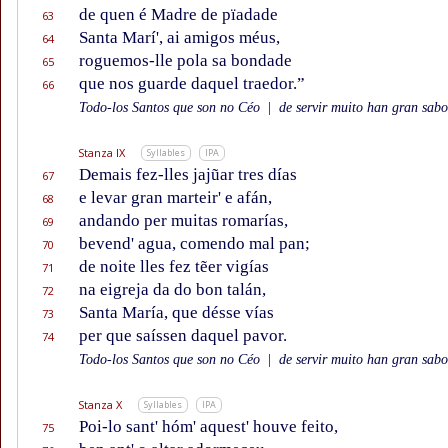
de quen é Madre de pïadade
63
Santa Marí', ai amigos méus,
64
roguemos-lle pola sa bondade
65
que nos guarde daquel traedor.”
66
Todo-los Santos que son no Céo
|
de servir muito han gran sabor
Stanza IX
Syllables
IPA
Demais fez-lles jajũar tres días
67
e levar gran marteir' e afán,
68
andando per muitas romarías,
69
bevend' agua, comendo mal pan;
70
de noite lles fez tẽer vigías
71
na eigreja da do bon talán,
72
Santa María, que désse vías
73
per que saíssen daquel pavor.
74
Todo-los Santos que son no Céo
|
de servir muito han gran sabor
Stanza X
Syllables
IPA
Poi-lo sant' hóm' aquest' houve feito,
75