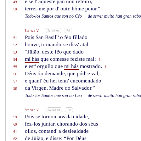
e se t' aqueste pan non refeiro,
49
terrei-me por d' outr' hóme peior.”
50
Todo-los Santos que son no Céo
|
de servir muito han gran sabor
Stanza VII
Syllables
IPA
Pois San Basill' o fẽo fillado
51
houve, tornando-se diss' atal:
52
“Jüião, deste fẽo que dado
53
mi hás
que comesse feziste mal;
54
†
e est' orgullo que
mi hás
mostrado,
55
†
Déus tio demande, que pód' e val;
56
e quant' éu hei tenn' encomendado
57
da Virgen, Madre do Salvador.”
58
Todo-los Santos que son no Céo
|
de servir muito han gran sabor
Stanza VIII
Syllables
IPA
Pois se tornou aos da cidade,
59
fez-los juntar, chorando dos séus
60
ollos, contand' a deslealdade
61
de Jüião, e disse: “Por Déus
62