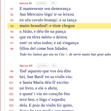
Stanza XII
Syllables
IPA
E mantenente sen demorança
91
San Mercuiro lógu' ir-se leixou
92
en séu cavalo branqu', e sa lança
93
muito brandind'; e tóste chegou
94
a Jüião, e déu-lle na pança
95
que en térra mórto o deitou
96
ontr' os séus todos; e tal vingança
97
fillou del come bon lidador.
98
Todo-los Santos que son no Céo
|
de servir muito han gran sabor
Stanza XIII
Syllables
IPA
Tod' aquesto que vos óra dito
99
hei, San Basil' en sa visôn viu;
100
e Santa María déu-ll' escrito
101
un livro, e ele o abriu,
102
e quant' i viu no coraçôn fito
103
teve ben, e lógo s' espediu
104
dela. E pois da visôn foi quito,
105
ficou ên con med' e con tremor.