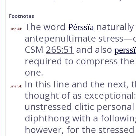
Footnotes
The word
naturally 
Pérssïa
Line 44
:
antepenultimate stress
CSM
265:51
and also
perss
required to compress the t
one.
In this line and the next,
Line 54
:
thought of as exceptional: i
unstressed clitic person
diphthong with a followi
however, for the stressed