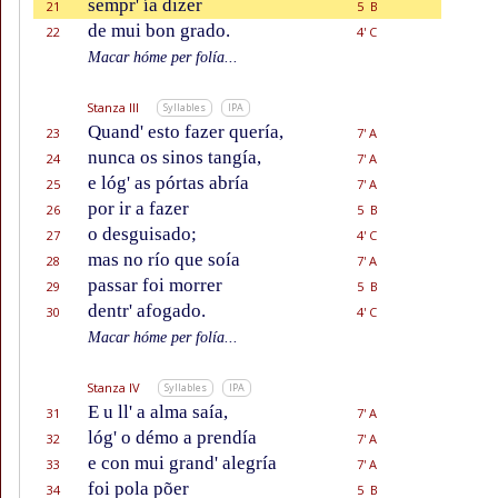
sempr' ía dizer
21
5 B
de mui bon grado.
22
4' C
Macar hóme per folía...
Stanza III
Syllables
IPA
Quand' esto fazer quería,
23
7' A
nunca os sinos tangía,
24
7' A
e lóg' as pórtas abría
25
7' A
por ir a fazer
26
5 B
o desguisado;
27
4' C
mas no río que soía
28
7' A
passar foi morrer
29
5 B
dentr' afogado.
30
4' C
Macar hóme per folía...
Stanza IV
Syllables
IPA
E u ll' a alma saía,
31
7' A
lóg' o démo a prendía
32
7' A
e con mui grand' alegría
33
7' A
foi pola põer
34
5 B