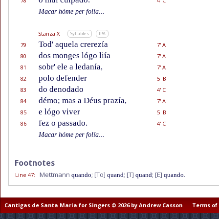
78
4' C
Macar hóme per folía...
Stanza X
Syllables
IPA
Tod' aquela crerezía
79
7' A
dos monges lógo liía
80
7' A
sobr' ele a ledanía,
81
7' A
polo defender
82
5 B
do denodado
83
4' C
démo; mas a Déus prazía,
84
7' A
e lógo viver
85
5 B
fez o passado.
86
4' C
Macar hóme per folía...
Footnotes
Mettmann
;
[To]
;
[T]
;
[E]
.
Line 47
:
quando
quand
quand
quando
Cantigas de Santa Maria for Singers © 2026 by Andrew Casson
Terms of