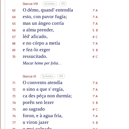
Stanza VIII
Syllables
IPA
O démo, quand' entendía
63
7' A
esto, con pavor fugía;
64
7' A
mas un ángeo corría
65
7' A
a alma prender,
66
5 B
léd' aficado,
67
4' C
e no córpo a metía
68
7' A
e fez-lo erger
69
5 B
ressucitado.
70
4' C
Macar hóme per folía...
Stanza IX
Syllables
IPA
O convento atendía
71
7' A
o sino a que s' ergía,
72
7' A
ca des péça non durmía;
73
7' A
porên sen lezer
74
5 B
ao sagrado
75
4' C
foron, e à agua fría,
76
7' A
u viron jazer
77
5 B
o mui culpado.