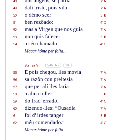
dos ángeos, se partía
48
7' A
dalí triste, pois viía
49
7' A
o démo seer
50
5 B
ben rezõado;
51
4' C
mas a Virgen que nos guía
52
7' A
non quis falecer
53
5 B
a séu chamado.
54
4' C
Macar hóme per folía...
Stanza VII
Syllables
IPA
E pois chegou, lles movía
55
7' A
sa razôn con preitesía
56
7' A
que per alí lles faría
57
7' A
a alma toller
58
5 B
do frad' errado,
59
4' C
dizendo-lles: “Ousadía
60
7' A
foi d' irdes tanger
61
5 B
méu comendado.”
62
4' C
Macar hóme per folía...