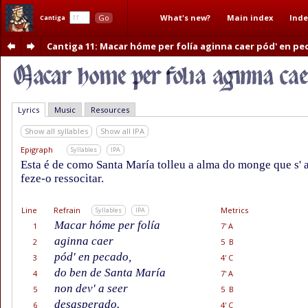
What's new?
Main index
Inde
Go
Cantiga
Cantiga 11
: Macar hóme per folía aginna caer pód' en pe
Lyrics
Music
Resources
Show all syllables
Show all IPA
Epigraph
Syllables
IPA
Esta é de como Santa María tolleu a alma do monge que s' 
feze-o ressocitar.
Line
Refrain
Metrics
Syllables
IPA
Macar hóme per folía
1
7' A
aginna caer
2
5 B
pód' en pecado,
3
4' C
do ben de Santa María
4
7' A
non dev' a seer
5
5 B
desasperado.
6
4' C