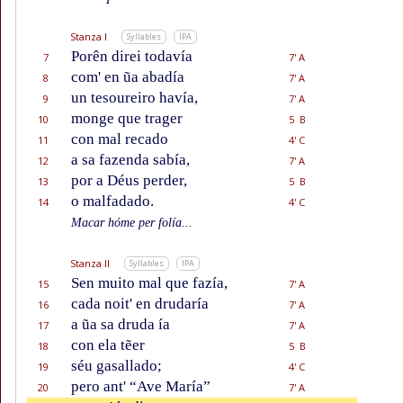
Stanza I
Syllables
IPA
Porên direi todavía
7
7' A
com' en ũa abadía
8
7' A
un tesoureiro havía,
9
7' A
monge que trager
10
5 B
con mal recado
11
4' C
a sa fazenda sabía,
12
7' A
por a Déus perder,
13
5 B
o malfadado.
14
4' C
Macar hóme per folía...
Stanza II
Syllables
IPA
Sen muito mal que fazía,
15
7' A
cada noit' en drudaría
16
7' A
a ũa sa druda ía
17
7' A
con ela tẽer
18
5 B
séu gasallado;
19
4' C
pero ant' “Ave María”
20
7' A