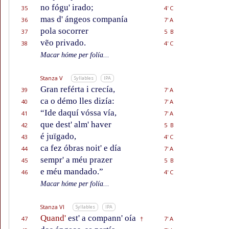
no fógu' irado;
35
4' C
mas d' ángeos companía
36
7' A
pola socorrer
37
5 B
vẽo privado.
38
4' C
Macar hóme per folía...
Stanza V
Syllables
IPA
Gran reférta i crecía,
39
7' A
ca o démo lles dizía:
40
7' A
“Ide daquí vóssa vía,
41
7' A
que dest' alm' haver
42
5 B
é juïgado,
43
4' C
ca fez óbras noit' e día
44
7' A
sempr' a méu prazer
45
5 B
e méu mandado.”
46
4' C
Macar hóme per folía...
Stanza VI
Syllables
IPA
Quand'
est' a compann' oía
47
7' A
†